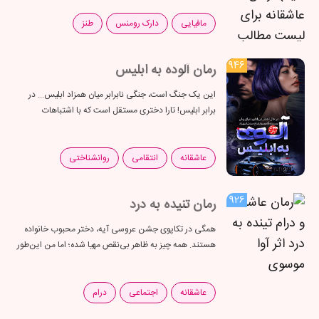
در شهری که...
مافیایی
دارک رومنس
طنز
946
رمان آلوده به ابلیس
این یک جنگ است، جنگی نابرابر میان همزاد ابلیس... در
برابر ابلیس! تارا دختری مستقل است که با اشتباهات
گذشته‌اش زندگی می‌کند؛ اشتباهاتی که هرگز بهایش را
نپرداخته. تا...
عاشقانه
انتقامی
روانشناختی
926
رمان تنیده به درد
همگی در تکاپوی جشن عروسی آیه، دختر محبوب خانواده
هستند. همه چیز به ظاهر بی‌نقص مهیا شده؛ اما من این‌طور
فکر نمی‌کنم، نه تا وقتی که آیه دقیقاً در آستانهٔ مراسم
عروسی،...
عاشقانه
اجتماعی
درام