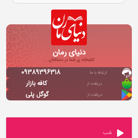
دنیای رمان
کتابخانه ی شما در دستانتان ...
09389396318
ارتباط با ما
کافه بازار
دریافت از
گوگل پلی
دریافت از
شب