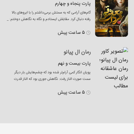
پارت پنجاه و چهارم
گام‌های آرامی که به سمتش برمی‌داشتم را با ابروهای بالا
رفته دنبال کرد. مقابلش ایستادم و نگاه به نگاهش دوختم: _
سلام… لبخند کجش مانند پوزخندی بی‌صدا بود. گوجه‌ای که
۵ ساعت پیش
به عنوان نمونه نگه داشته بود را داخل قفسه‌‌اش انداخت و
دستانش را در جیب شلوارش فرو برد: _ علیک عروس دایی…
کم پیدایی؟ چیشده بال
رمان ال پیانو
پارت بیست و نهم
پویان انگار کمی آرام‌تر شده بود که چشم‌هایش بار دیگر
سمت صورت الناز رفت. نگاهش جوری بود که الناز قدرت
چشم برداشتن از آن را نداشت. نمی‌دانست چطور باید
۵ ساعت پیش
توصیفش کند. حال غریبی داشت. نگاهش برای لحظه‌ای روی
گردنبند الناز ماند و بعد از ثانیه‌ای، سرش را با احترام کمی خم
کرد و بالاخره یادش آمد که