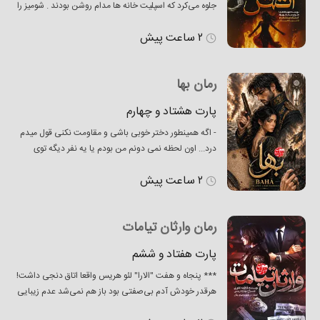
جلوه می‌کرد که اسپلیت خانه ها مدام روشن بودند . شومیز را
با احتیاط بیرون کشیدم و روی دسته مبل انداختم . در حالت
۲ ساعت پیش
عادی‌ نظم برایم‌ چندان مهم نبود ، چه برسد به حالا که از هر
طرف تحت فشار بودم و بی نظمی‌ حتی به چشمم هم‌ نمی‌آم
رمان بها
پارت هشتاد و چهارم
- اگه همینطور دختر خوبی باشی و مقاومت نکنی قول میدم
درد... اون لحظه نمی دونم من بودم یا یه نفر دیگه توی
جلدم فرو رفت؛ شاید دو ثانیه هم طول نکشید، طوری که هنوز
۲ ساعت پیش
حرفش تموم نشده خنجرم توی گردنش فرو رفته بود. انگشت
های لرزونم و از دور قبضه اش باز کردم و همونجا توی گردنش
رها کردم. با بهت دستش رو
رمان وارثان تیامات
پارت هفتاد و ششم
*** پنجاه و هفت "الارا" لئو هریس واقعا اتاق دنجی داشت!
هرقدر خودش آدم بی‌صفتی بود باز هم نمی‌شد عدم زیبایی
اتاقش را نادیده گرفت. تماماً چوبی بود و شومینه زیر