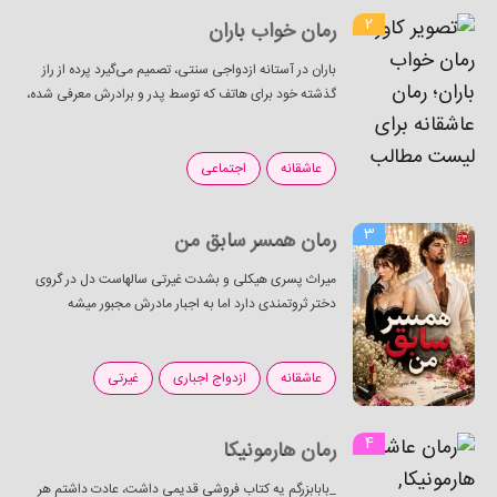
2
رمان خواب باران
باران در آستانه ازدواجی سنتی، تصمیم می‌گیرد پرده از راز
گذشته خود برای هاتف که توسط پدر و برادرش معرفی شده،
بردارد ولی اتفاقات خلاف تصور او رقم می‌خورد؛ رازی بزرگ
از...
عاشقانه
اجتماعی
3
رمان همسر سابق من
میراث پسری هیکلی و بشدت غیرتی سالهاست دل در گروی
دختر ثروتمندی دارد اما به اجبار مادرش مجبور میشه
دخترخاله ش مهتا رو عقد کنه، مهتا فقط ۱۵ سال داشت که
عقد میراث میشه اما...
عاشقانه
ازدواج اجباری
غیرتی
4
رمان هارمونیکا
_بابابزرگم یه کتاب فروشی قدیمی داشت، عادت داشتم هر