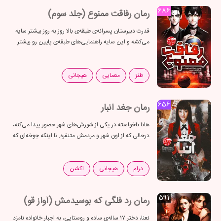
686
رمان رفاقت ممنوع (جلد سوم)
قدرت دبیرستان پسرانه‌ی طبقه‌ی بالا روز به روز بیشتر سایه
می‌کشه و این سایه راهنمایی‌های طبقه‌ی پایین رو بیشتر
می‌بلعه. همه‌چیز به دو بخش تقسیم میشه، بهشت بالا و
جهنم...
طنز
معمایی
هیجانی
656
رمان جغد انبار
هانا ناخواسته در یکی از شورش‌های شهر حضور پیدا می‌کنه،
درحالی که از اون شهر و مردمش متنفره. تا اینکه جوخه‌ای که
به خطرناک‌ترین جوخه ارتش معروفه، برای دستگیری
شورشی‌ها سر...
درام
هیجانی
اکشن
591
رمان رد فلگی که بوسیدمش (آواز قو)
نعنا، دختر ۱۷ ساله‌ی ساده و روستایی، به اجبار خانواده نامزد