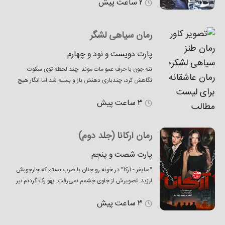
۲ ساعت پیش
پنجره‌اش به واسطه آتش طبیعی بو و گرمای مطبوعی را به
اتاق هدیه کرده بود. روبن مقابل من و پشت به کتابخانه
بزرگی نشسته بود و با آسودگی
رمان سیاهی لشگر
پارت دویست و نود و چهارم
ننه جون با حرف عمو مات موند. چند لحظه توی سکوت
نگاهش کرد، چندباری دهنش باز و بسته شد اما انگار هیچ
حرفی در جوابش پیدا نکرد. در سکوت و بین نگاه‌های
۳ ساعت پیش
متعجب ما، به سمت پله‌ها رفت. بابا دستی به صورتش
کشید سرزنش‌وار رو به عمو گفت: دانیال این چه حرفی بود؟
عمو که معلوم بود خودشم از حرف بی‌فکری که
رمان آرکانا (جلد دوم)
پارت شصت و پنجم
"سایفر - آرکا" در خونه رو چنان با ضرب بستم که چارچوبش
لرزید. تصویرش از جلوی چشمم نمی‌رفت. یهو رگ گردنم تیر
کشید... حق نداشت... حق نداشت همچین غلطی بکنه. نفس
۳ ساعت پیش
عمیقی کشیدم که آروم شم ولی انگار اکسیژن هم اعصابم رو
بدتر خرد می‌کرد. اصلا اون یارو کیه که دستش دور شونه‌شه؟