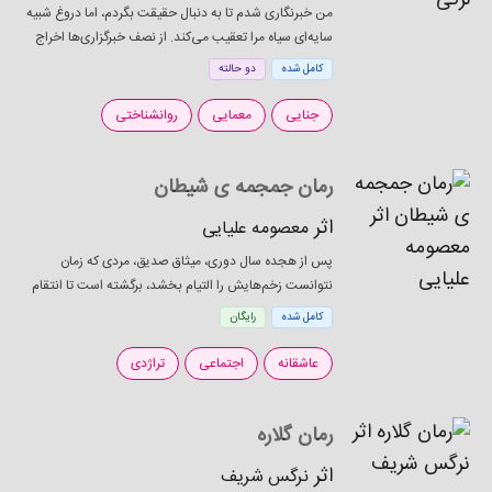
من خبرنگاری شدم تا به دنبال حقیقت بگردم، اما دروغ شبیه
سایه‌ای سیاه مرا تعقیب می‌کند. از نصف خبرگزاری‌ها اخراج
شده‌ام و حتی یک قدم از خط قرمزهایم عقب‌نشینی
کامل شده
دو حالته
نمی‌کنم. حتی اگر این حقیقت‌جویی مرا به...
جنایی
معمایی
روانشناختی
رمان جمجمه ی شیطان
اثر
معصومه علیایی
پس از هجده سال دوری، میثاق صدیق، مردی که زمان
نتوانست زخم‌هایش را التیام بخشد، برگشته است تا انتقام
گذشته را بگیرد. انتقام از پاشا بهاور، مردی که سال‌ها پیش،
کامل شده
رایگان
زندگی‌اش را به ویرانی کشاند. اما میثاق...
عاشقانه
اجتماعی
تراژدی
رمان گلاره
اثر
نرگس شریف