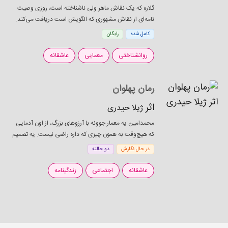
گلاره که یک نقاش ماهر ولی ناشناخته است، روزی وصیت
نامه‌ای از نقاش مشهوری که الگویش است دریافت می‌کند.
در وصیت‌نامه، از او درخواست می‌شود که برای کشیدن
کامل شده
رایگان
تابلویی به عمارت کاویانی برود؛ و با انجام این...
روانشناختی
معمایی
عاشقانه
رمان پهلوان
اثر
ژیلا حیدری
محمدامین یه معمار جوونه با آرزوهای بزرگ، از اون آدمایی
که هیچ‌وقت به همون چیزی که داره راضی نیست. یه تصمیم
بزرگ می‌گیره؛ می‌خواد یه‌شبه به همه‌چی که آرزوشو داشته
در حال نگارش
دو حالته
برسه. برای همین یه پروژه‌ی عظیم رو...
عاشقانه
اجتماعی
زندگینامه