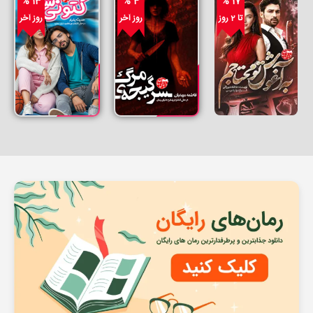
% 13
% 4
% 17
تا 2 روز
روز آخر
روز آخر