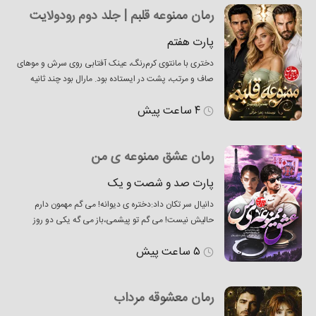
کیه که میره زخمشو تمیز
رمان ممنوعه قلبم | جلد دوم رودولایت
پارت هفتم
دختری با مانتوی کرم‌رنگ، عینک آفتابی روی سرش و موهای
صاف و مرتب، پشت در ایستاده بود. مارال بود چند ثانیه
فقط به هم خیره موندیم. اول اون سکوت رو شکست.
۴ ساعت پیش
نگاهش از صورتم پایین اومد و روی حلقه‌ی دستم ثابت
موند. بعد خیلی آروم گفت: _ رهاب خونه نیست؟ گلوم
خشک شد. _ نه... لبخند محوی گوشه‌ی ل
رمان عشق ممنوعه ی من
پارت صد و شصت و یک
دانیال سر تکان داد:دختره ی دیوانه! می گم مهمون دارم
حالیش نیست! می گم تو پیشمی،باز می گه یکی دو روز
بیشتر پیشت نمی مونم می رم پیش عمه م! افسون عصبی
۵ ساعت پیش
گفت:خب از اول بره پیش عمه ش! دانیال چشمهایش را
مالید:عمه ش پاریس نیست! یه شهر دیگه ست! جنوب
فرانسه ست.تو نیس ه! انگار یک لیوان اب سرد را ریخت
رمان معشوقه مرداب