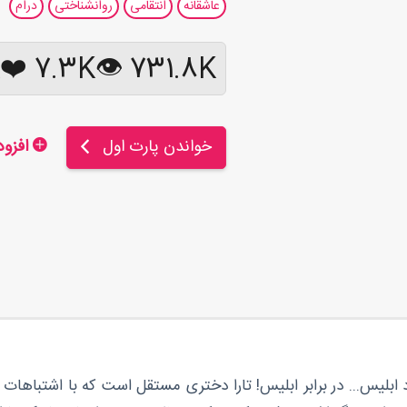
عاشقانه
انتقامی
روانشناختی
درام
❤️
7.3K
731.8K 👁
خواندن پارت اول
افزودن به کتابخانه
بلیس... در برابر ابلیس! تارا دختری مستقل است که با اشتباهات 