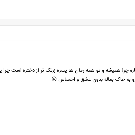
ره چرا همیشه و تو همه رمان ها پسره زرنگ تر از دختره است چرا ی
 رو به خاک بماله بدون عشق و احساس ☹️