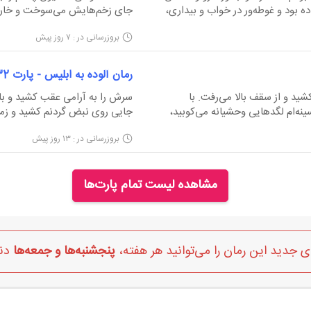
ه بود و غوطه‌ور در خواب و بیداری،
بود، وحشت‌زده جلو رفت و کنار زن زانو زد.
ای ضعیفی را می‌شنیدم. به زور میان مژه‌های به‌هم‌چسبیده‌ام را فاصله
و برای همین خارش‌شان به حدی 
بروزرسانی در : ۷ روز پیش
ناکم بسته شدند. مغز...
دور از چشم بقیه مجبور می‌شدم ب
کنم. البت...
تی درونشان ریشه دوانده بود که حتی مرا هم تکان داد، سینا ک
رمان آلوده به ابلیس - پارت 132
ید و از سقف بالا می‌رفت. با
سرش را به آرامی عقب کشید و با 
نه‌ام لگدهایی وحشیانه می‌کوبید،
ملحفه زیر تنم را میان مشتم فشردم و روی تخت خودم را عقب کشیدم. مغزم شاید
دهانم را بلعیدم. ابلیسِ جهنمی 
بروزرسانی در : ۱۳ روز پیش
ری نمی‌کردند. تصویر مقابل چشمانم هنوز هم به قدری شوکه‌کننده ب
ابوس‌های ساخته شده به دست خودش
می‌کرد و کاری از دستم بر نمی‌آمد. دستم را روی شانه‌اش گذاشتم که عضلاتش
شق...
در مرکز ویرانه‌های زندگی‌اش ایستاده بودم.
مشاهده لیست تمام پارت‌ها
شاید راه نفسم را باز کنم؛ اما نتیجه‌ای نداشت.
 جدید این رمان را می‌توانید هر هفته،
پنجشنبه‌ها و جمعه‌ها
دنب