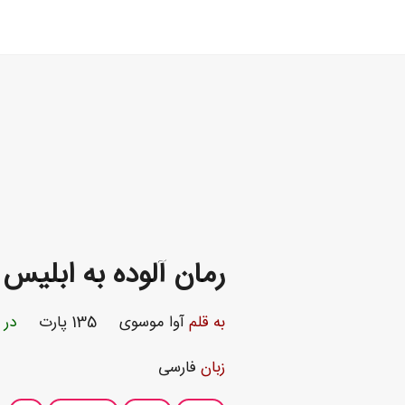
رمان آلوده به ابلیس
به قلم
آوا موسوی
135 پارت
در 
زبان
فارسی