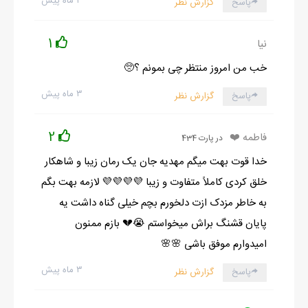
۲ ماه پیش
پاسخ
گزارش نظر
1
نیا
خب من امروز منتظر چی بمونم ؟🥺
۳ ماه پیش
پاسخ
گزارش نظر
2
فاطمه ❤️
در پارت 434
خدا قوت بهت میگم مهدیه جان یک رمان زیبا و شاهکار
خلق کردی کاملاً متفاوت و زیبا 💜💜💜💜 لازمه بهت بگم
به خاطر مزدک ازت دلخورم بچم خیلی گناه داشت یه
پایان قشنگ براش میخواستم 😭💔 بازم ممنون
امیدوارم موفق باشی 🌸🌸
۳ ماه پیش
پاسخ
گزارش نظر