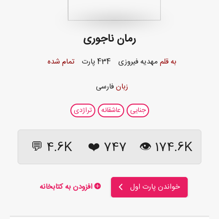
رمان ناجوری
به قلم
مهدیه فیروزی
434 پارت
تمام شده
زبان
فارسی
جنایی
عاشقانه
تراژدی
4.6K 💬
❤️
747
174.6K 👁
خواندن پارت اول
افزودن به کتابخانه