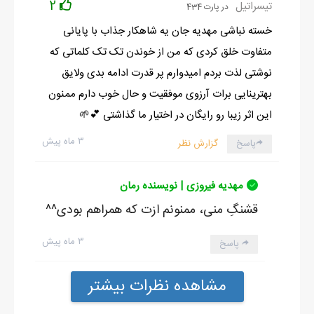
2
تیسراتیل
در پارت 434
خسته نباشی مهدیه جان یه شاهکار جذاب با پایانی
متفاوت خلق کردی که من از خوندن تک تک کلماتی که
نوشتی لذت بردم امیدوارم پر قدرت ادامه بدی ولایق
بهترینایی برات آرزوی موفقیت و حال خوب دارم ممنون
این اثر زیبا رو رایگان در اختیار ما گذاشتی 💕🌱
۳ ماه پیش
پاسخ
گزارش نظر
مهدیه فیروزی | نویسنده رمان
قشنگِ منی، ممنونم ازت که همراهم بودی^^
۳ ماه پیش
پاسخ
مشاهده نظرات بیشتر