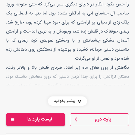
را حس نکرد. انگار در دنیای دیگری سیر می‌کرد که حتی متوجه ورود
صاحب آن چشمان آبی به اتاقش نشده بود. اما تنها به فاصله‌ی یک
پلک زدن از دنیای پر آرامشی که برای خود مهیا کرده بود، خارج شد.
رعدی خوفناک در قلبش زده شد، وجودش را به ترس انداخت و آرامش
آسمان مشکی چشمانش را با وحشتی تعویض کرد؛ رعدی که با
نشستن دستی مردانه، کشیده و پوشیده از دستکش روی دهانش زده
شده بود و نفس از او می‌گرفت.
نگاهش از روی هلال ماه زیر افتاد، ضربان قلبش بالا و بالاتر رفت،
دستان لرزانش را برای جدا کردن دستی که روی دهانش نشسته بود،
بالا برد و صوتی نامفهوم و ناله‌مانند از گلویش منتشر کرد؛ اما او که
نگاه آبی و خونسردش را به هلال ماه دوخته بود و با آرامش و بدون
بیشتر بخوانید
عجله نفس دخترک را می‌گرفت، بی‌توجه به تقلای او برای رهایی با
لذتی پنهان از بی‌نفس شدن دخترِ حبس شده در دستانش، نوک بینی
پارت دوم
لیست پارت‌ها
سر بالا و کشیده‌اش را با سر مدام در حرکتِ دخترک مماس قرار داد و
عطر وانیل موهایش را استشمام کرد.