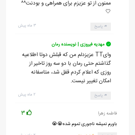
ممنون از تو عزیزم برای همراهی و بودنت^^
🤍
۳ ماه پیش
پاسخ
مهدیه فیروزی | نویسنده رمان
وایTT عزیزدلم من که قبلش دوتا اطلاعیه
گذاشتم حتی رمان با دو سه روز تاخیر از
روزی که اعلام کردم قفل شد، متاسفانه
امکان تغییر نیست.
۲ ماه پیش
پاسخ
3
فاطمه زهرا
باورم نمیشه ناجوری تموم شده😭😭