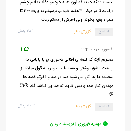
نیست دیگه حیف که اون همه خودمو عذاب دادم چشم
دراومد تا در عرض ۳هفته خودمو برسونم به پارت ۳۰۰ تا
همراه بقیه بخونم ولی اخرش از دستم رفت
۲ ماه پیش
پاسخ
گزارش نظر
1
افسون
در پارت 434
ممنونم ازت که قصه ی اهالی ناجوری رو با پایانی به
وسعت عشق نوشتی و همه باید بدونن به قول مولانا از
محبت خارها گل می شود صد در صد و آخرتم قصه ها
موندن کنار همه و بس شاید که فردایی نباشد گلم 😚🥰
💯
۳ ماه پیش
پاسخ
گزارش نظر
مهدیه فیروزی | نویسنده رمان