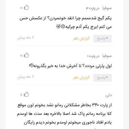
0
سوفیا
در پارت 3
یکم گیج شدمممم چرا انقد خونسردن؟ از عکسش حس
می کنم ایرج یکم آدم چرکیه😔🤣
۲ ماه پیش
پاسخ
گزارش نظر
0
سوفیا
در پارت 1
اول پارتی مرددد؟ تا آخرش خدا به خیر بگذرونه🫡
۲ ماه پیش
پاسخ
گزارش نظر
0
دلی
از پارت ۳۴۰ بخاطر مشکلاتی رمانو نشد بخونم اون موقع
کلا برنامه رمانم پاک شد اصلا بالاخره بعد مدت ها اومدم
یادم افتاد ناجوری میخونم اومدم بخونم دیدم رایگان