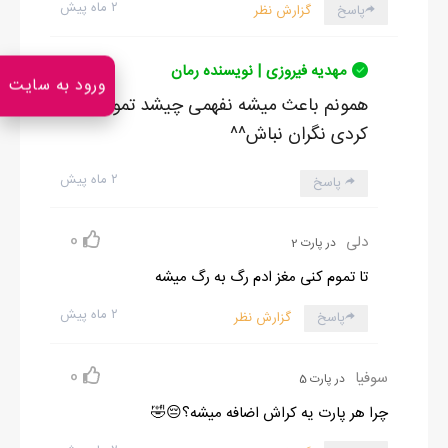
۲ ماه پیش
پاسخ
گزارش نظر
مهدیه فیروزی | نویسنده رمان
ورود به سایت
همونم باعث میشه نفهمی چیشد تمومش
کردی نگران نباش^^
۲ ماه پیش
پاسخ
0
دلی
در پارت 2
تا تموم کنی مغز ادم رگ به رگ میشه
۲ ماه پیش
پاسخ
گزارش نظر
0
سوفیا
در پارت 5
چرا هر پارت یه کراش اضافه میشه؟😔🤣