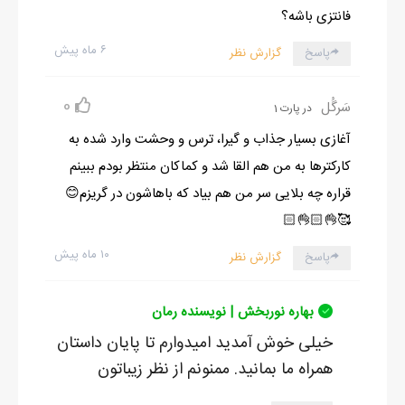
فانتزی باشه؟
۶ ماه پیش
پاسخ
گزارش نظر
0
سَرگُل
در پارت 1
آغازی بسیار جذاب و گیرا، ترس و وحشت وارد شده به
کارکترها به من هم القا شد و کماکان منتظر بودم ببینم
قراره چه بلایی سر من هم بیاد که باهاشون در گریزم😊
🥰👌🏻👌🏻
۱۰ ماه پیش
پاسخ
گزارش نظر
بهاره نوربخش | نویسنده رمان
خیلی خوش آمدید امیدوارم تا پایان داستان
همراه ما بمانید. ممنونم از نظر زیباتون