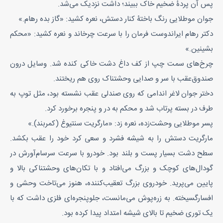
پس آن پردۀ ضخیم خاک ببیند؛ داشت نزدیک می‌شد.
جوان موطلایی رنگ باختۀ کنار دستش، نعره کشید: «گاز بده رهام.»
دکتر رهام ایراندوست فرمان را با سرعت چرخاند و نعره کشید: «محکم
بشینین.»
چرخ‌های سمت چپ از کف داغ دشت خاکی کنده شد. وسایل درون
صندوق‌عقب با سر و صدایی وحشتناک روی هم ریختند.
دختر جوان لاغر اندامی که روی صندلی عقب نشسته بود، مثل توپ به
طرف در بسته پرتاب شد و محکم به در و پنجره برخورد کرد.
پسر موطلایی وحشت‌زده، نعره زد: «مارگریت سنتیوغ (کمربند).»
مارگریت دستش را به شیشه فشرد و سعی کرد خود را عقب بکشد.
سطح دشت بسیار پست و بلند بود. خودرو با سرعت سرسام‌آورش در
گودال‌های کوچک و بزرگ می‌افتاد و با تکان‌های وحشتناکی بالا و
پایین می‌پرید. خودروی بزرگ تعقیب‌کننده، هنوز می‌تاخت وحشی و
افسار‌گسیخته. به زره‌پوش می‌مانست، جلوپنجره‌ای فلزی داشت که با
یک توری ضخیم تا بالای شیشه امتداد پیدا کرده بود.