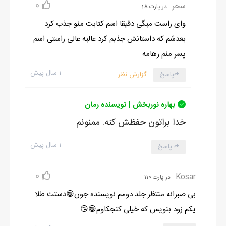
0
سحر
در پارت 18
وای راست میگی دقیقا اسم کتابت منو جذب کرد
بعدشم که داستانش جذبم کرد عالیه عالی راستی اسم
پسر منم رهامه
۱ سال پیش
پاسخ
گزارش نظر
بهاره نوربخش | نویسنده رمان
خدا براتون حفظش کنه. ممنونم
۱ سال پیش
پاسخ
0
Kosar
در پارت 110
بی صبرانه منتظر جلد دومم نویسنده جون😁دستت طلا
یکم زود بنویس که خیلی کنجکاوم😁😘