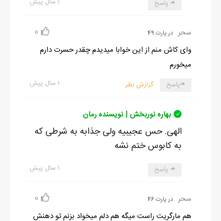
۱ سال پیش
پاسخ
0
سحر
در پارت 49
وای کاش منم از این خوابا میدیدم چقدر حسرت دارم
میخورم
۱ سال پیش
پاسخ
گزارش نظر
بهاره نوربخش | نویسنده رمان
الهی. حس عجیبیه ولی جذابه به شرطی که
به کابوس ختم نشه
۱ سال پیش
پاسخ
0
سحر
در پارت 46
هم مارگریت راست میگه هم دلم میخواد بزنم تو دهنش