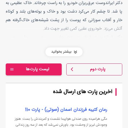
دکتر ایراندوست عرق‌ریزان خودرو را به راست چرخاند. خاک عظیمی به
پا شد. تا چشم کار می‌کرد دشت بود و خاک و بوته‌های بلند و کوتاه
خار و آفتاب سوزانی که پوست را از پشت شیشه‌های خاک‌گرفته هم
آتش می‌زد. خودروی عقبی کمی تغییر جهت داد.
دکتر ایراندوست فریاد زد: «یه جایی رو بچسبین. دارن بهمون
می‌رسن.»
بیشتر بخوانید
خودروی تعقیب‌کننده به گل‌گیر عقب سمت راننده کوبید. فرمان زیر
دست دکتر چرخی زد، ماشین گیج شد و کنترلش از دست دکتر در رفت.
پارت دوم
لیست پارت‌ها
حالا عرق مثل رود از پوست سبزه‌اش جاری بود. دو دستی فرمان را
چسبید و گاز داد. عینک دور مشکی کائوچویی کوچکش، روی خیسی
لغزان عرق لیز خورده و تا نوک بینی قلمی گندمگونش پایین سریده
آخرین پارت های ارسال شده
بود. دشت بی‌جاده را تار می‌دید ولی فرصتی نبود تا عینکش را بالا
بدهد. ضربۀ بعدی شدیدتر بود. دماغۀ خودروی عقبی به میان در سمت
رمان کتیبه فرزندان آسمان (صوتی) - پارت 110
شاگرد فرو رفت.
مگی هراسیده روی صندلی هواپیما نشست و کمربندش را بست. هنوز
دکتر ترمز کرد. جوان چشم آبی موطلایی با سر به شیشۀ جلو کوبیده
وجودش لبریز از وحشت بود. باورش نمی‌شد که بعد از سه روز زندانی