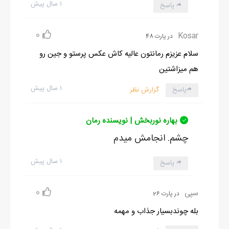
۱ سال پیش
پاسخ
0
Kosar
در پارت 48
سلام عزیزم رمانتون عالیه کاش عکس پرستو و جین رو
هم میزاشتین
۱ سال پیش
پاسخ
گزارش نظر
بهاره نوربخش | نویسنده رمان
چشم. انجامش میدم
۱ سال پیش
پاسخ
0
سپی
در پارت 26
بله چوندبسیار جذاب و مهمه