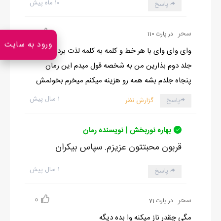
۱۰ ماه پیش
پاسخ
0
سحر
در پارت 110
ورود به سایت
وای وای وای با هر خط و کلمه به کلمه لذت بردم تروخدا
جلد دوم بذارین من به شخصه قول میدم این رمان
پنجاه جلدم بشه همه رو هزینه میکنم میخرم بخونمش
۱ سال پیش
پاسخ
گزارش نظر
بهاره نوربخش | نویسنده رمان
قربون محبتتون عزیزم. سپاس بیکران
۱ سال پیش
پاسخ
0
سحر
در پارت 71
مگی چقدر ناز میکنه وا بده دیگه