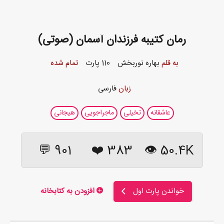
رمان کتیبه فرزندان آسمان (صوتی)
به قلم
بهاره نوربخش
110 پارت
تمام شده
زبان
فارسی
عاشقانه
تخیلی
ماجراجویی
هیجانی
901 💬
❤️
383
50.4K 👁
خواندن پارت اول
افزودن به کتابخانه