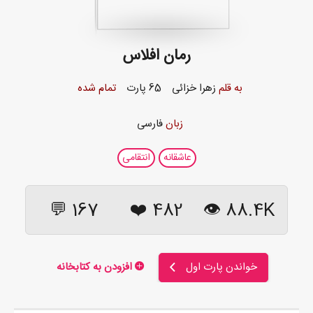
رمان افلاس
به قلم
زهرا خزائی
65 پارت
تمام شده
زبان
فارسی
عاشقانه
انتقامی
167 💬
❤️
482
88.4K 👁
خواندن پارت اول
افزودن به کتابخانه