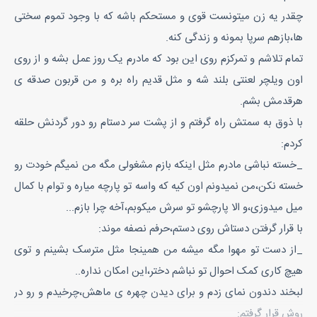
چقدر یه زن میتونست قوی و مستحکم باشه که با وجود تموم سختی
ها،بازهم سرپا بمونه و زندگی کنه.
تمام تلاشم و تمرکزم روی این بود که مادرم یک روز عمل بشه و از روی
اون ویلچر لعنتی بلند شه و مثل قدیم راه بره و من قربون صدقه ی
هرقدمش بشم.
با ذوق به سمتش راه گرفتم و از پشت سر دستام رو دور گردنش حلقه
کردم:
_خسته نباشی مادرم مثل اینکه بازم مشغولی مگه من نمیگم خودت رو
خسته نکن،من نمیدونم اون کیه که واسه تو پارچه میاره و توام با کمال
میل میدوزی،و الا پارچشو تو سرش میکوبم،آخه چرا بازم...
با قرار گرفتن دستاش روی دستم،حرفم نصفه موند:
_از دست تو مهوا مگه میشه من همینجا مثل مترسک بشینم و توی
هیچ کاری کمک احوال تو نباشم دختر،این امکان نداره..
لبخند دندون نمای زدم و برای دیدن چهره ی ماهش،چرخیدم و رو در
روش قرار گرفتم: