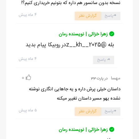
نسخه بدون سانسور هم داره که بتونیم خریداری کنیم؟!
۴ ماه پیش
پاسخ
گزارش نظر
زهرا خزائی | نویسنده رمان
بله @z__kh__2025در روبیکا پیام بدید
۴ ماه پیش
پاسخ
0
مهسا
در پارت 33
داستان خیلی پرش داره و یه جاهایی انگاری نوشته
نشده یهو مسیر داستان تغییر میکنه
۵ ماه پیش
پاسخ
گزارش نظر
زهرا خزائی | نویسنده رمان