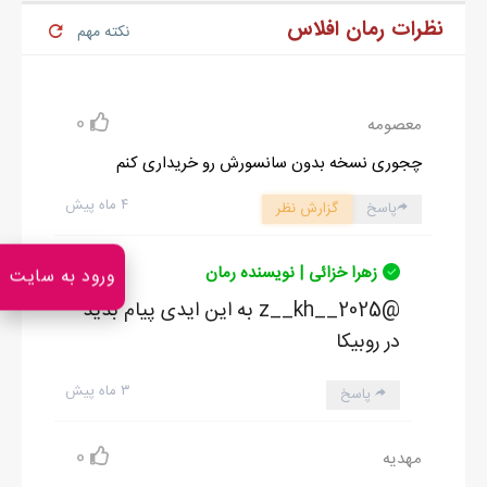
نظرات رمان افلاس
نکته مهم
0
معصومه
چجوری نسخه بدون سانسورش رو خریداری کنم
۴ ماه پیش
پاسخ
گزارش نظر
زهرا خزائی | نویسنده رمان
ورود به سایت
@z__kh__2025 به این ایدی پیام بدید
در روبیکا
۳ ماه پیش
پاسخ
0
مهدیه