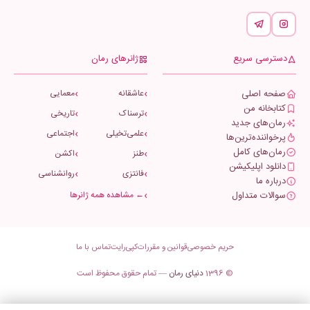
دسترسی سریع
ژانرهای رمان
صفحه اصلی
عاشقانه
معمایی
کتابخانه من
ترسناک
تاریخی
رمان‌های جدید
علمی‌تخیلی
اجتماعی
پرخواننده‌ترین‌ها
رمان‌های کامل
طنز
اکشن
دانلود اپلیکیشن
فانتزی
روانشناسی
درباره ما
سوالات متداول
← مشاهده همه ژانرها
حریم خصوصی
قوانین و مقررات
کپی‌رایت
تماس با ما
© 1396
دنیای رمان
— تمام حقوق محفوظ است