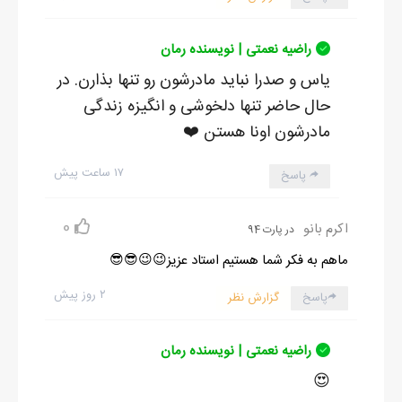
راضیه نعمتی | نویسنده رمان
یاس و صدرا نباید مادرشون رو تنها بذارن. در
حال حاضر تنها دلخوشی و انگیزه زندگی
مادرشون اونا هستن ❤️
۱۷ ساعت پیش
پاسخ
0
اکرم بانو
در پارت 94
ماهم به فکر شما هستیم استاد عزیز😉😉😎😎
۲ روز پیش
پاسخ
گزارش نظر
راضیه نعمتی | نویسنده رمان
😍