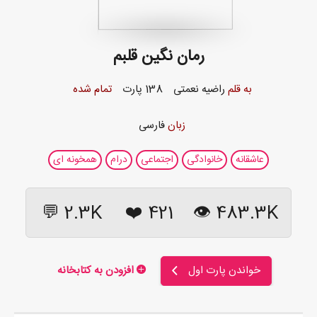
رمان نگین قلبم
به قلم
راضیه نعمتی
138 پارت
تمام شده
زبان
فارسی
عاشقانه
خانوادگی
اجتماعی
درام
همخونه ای
2.3K 💬
❤️
421
483.3K 👁
خواندن پارت اول
افزودن به کتابخانه