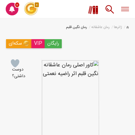
0
0
ژانرها
رمان عاشقانه
رمان نگین قلبم
رایگان
VIP
سکه‌ای
دوست
داشتی؟