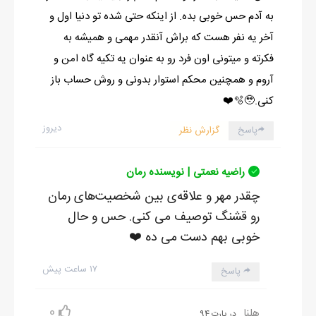
به آدم حس خوبی بده. از اینکه حتی شده تو دنیا اول و
آخر یه نفر هست که براش آنقدر مهمی و همیشه به
فکرته و میتونی اون فرد رو به عنوان یه تکیه گاه امن و
آروم و همچنین محکم استوار بدونی و روش حساب باز
کنی.🫧🥹❤️
دیروز
پاسخ
گزارش نظر
راضیه نعمتی | نویسنده رمان
چقدر مهر و علاقه‌ی بین شخصیت‌های رمان
رو قشنگ توصیف می کنی. حس و حال
خوبی بهم دست می ده ❤️
۱۷ ساعت پیش
پاسخ
0
هلنا
در پارت 94