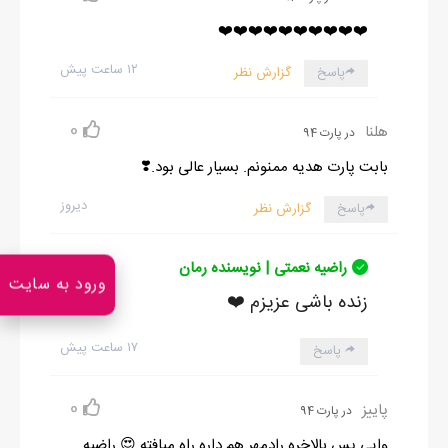
❤️❤️❤️❤️❤️❤️❤️❤️❤️❤️
۱۲ ساعت پیش
پاسخ
گزارش نظر
0
هلنا
در پارت 94
بابت پارت هدیه ممنونم. بسیار عالی بود.❣️
دیروز
پاسخ
گزارش نظر
راضیه نعمتی | نویسنده رمان
ورود به سایت
زنده باشی عزیزم ❤️
۱۷ ساعت پیش
پاسخ
0
پاییز
در پارت 94
وایی پس بالاخره رادمهر هم داره راه میافته 😍 راضیه