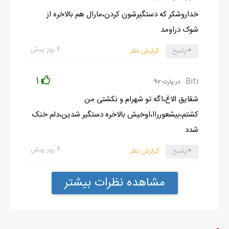
خداروشکر که دستگیرشون کردن،مارال هم بالاخره از
شوک دراومد
۴ روز پیش
پاسخ
گزارش نظر
1
Biti
در پارت 92
شقایق الاغ،اگه تو شهرام و نکشتی من
کشتم،بیشعورراا،اوخیش بالاخره دستگیر شدین،دلم خنک
شدد
۴ روز پیش
پاسخ
گزارش نظر
مشاهده نظرات بیشتر