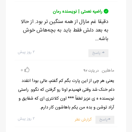
راضیه نعمتی | نویسنده رمان
دقیقا غم مارال از همه سنگین تر بود. از حالا
به بعد دلش فقط باید به بچه‌هاش خوش
باشه...
۲ روز پیش
پاسخ
0
ماهلین
در پارت 92
یعنی هر چی از این پارت بگم کم گفتم، عالی بود! انقدد
دلم خنک شد وقتی فهمیدم اونا رو گرفتن که نگوو. راستی
نویسنده ه ی عزیز لطفاً *** اون کلانتری ای که شقایق و
آراد توشن و بده من یکم باهاشون کار دارم.
۲ روز پیش
پاسخ
گزارش نظر