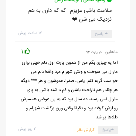
راضیه نعمتی | نویسنده رمان
سلامت باشی عزیزم . کم کم دارن به هم
نزدیک می شن ❤️
۱۷ ساعت پیش
پاسخ
1
ماهلین
در پارت 92
اما یه چیزی بگم من از همون پارت اول دلم خیلی برای
مارال می سوخت و وقتی شهرام مرد واقعا دلم می
خواست گریه کنم. یاس، صدرا، عموشون و هر *** دیگه
هر چقدر هم ناراحت باشن و غم داشته باشن به پای
مارال نمی رسند، ده سال بود که یه زن عوضی همسرش
رو ازش گرفته بود و دقیقا وقتی ورق برگشت شهرام و
طلاها پر شد
۲ روز پیش
پاسخ
گزارش نظر