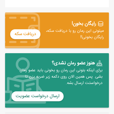
پدرم به خشم آمد:
ـ منظورت منم که بیجا می‌‌کنم؟
انگشتم را به نشانه‌‌ی تهدید در هوا تکان دادم و گفتم:
رایگان بخون!
ـ بابا اگه این زن رو بیاری بالا یه بلایی سرش میارم خودش با پاهای
میتونی این رمان رو با دریافت سکه،
خودش فرار کنه!
دریافت سکه
رایگان بخونی!!
پدرم طوری به من تشر زد که بر خودم لرزیدم:
ـ شما بیخود می‌‌کنی زن من رو فراری بدی!
اما از رو نرفتم و در حالی‌‌که از او فاصله می‌‌گرفتم، با صدای بلند جواب
دادم:
هنوز عضو رمان نشدی؟
ـ حالا ببین کی گفتم! بعداً پشیمون می‌‌شی که چرا به حرفم گوش
برای اینکه بتونی این رمان رو بخونی باید عضو رمان
بشی. پس همین الان روی دکمه زیر ضربه بزن تا
ندادی.
درخواستت ارسال بشه.
ارسال درخواست عضویت