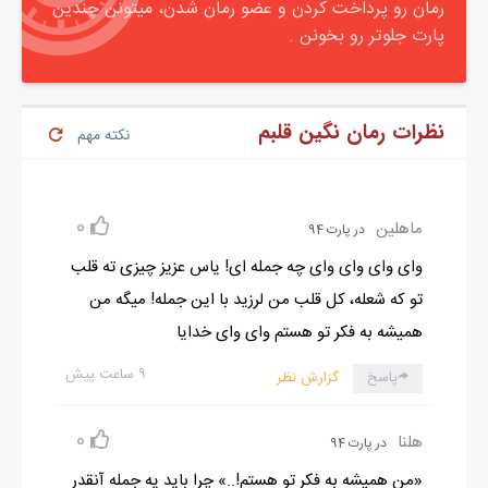
رمان رو پرداخت کردن و عضو رمان شدن، میتونن چندین
پارت جلوتر رو بخونن .
نظرات رمان نگین قلبم
نکته مهم
0
ماهلین
در پارت 94
وای وای وای وای چه جمله ای! یاس عزیز چیزی ته قلب
تو که شعله، کل قلب من لرزید با این جمله! میگه من
همیشه به فکر تو هستم وای وای خدایا
۹ ساعت پیش
پاسخ
گزارش نظر
0
هلنا
در پارت 94
«من همیشه به فکر تو هستم!..» چرا باید یه جمله آنقدر