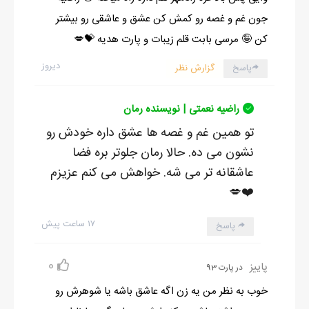
جون غم و غصه رو کمش کن عشق و عاشقی رو بیشتر
کن 🤪 مرسی بابت قلم زیبات و پارت هدیه 💝💋
دیروز
پاسخ
گزارش نظر
راضیه نعمتی | نویسنده رمان
تو همین غم و غصه ها عشق داره خودش رو
نشون می ده. حالا رمان جلوتر بره فضا
عاشقانه تر می شه. خواهش می کنم عزیزم
❤️💋
۱۷ ساعت پیش
پاسخ
0
پاییز
در پارت 93
خوب به نظر من یه زن اگه عاشق باشه یا شوهرش رو