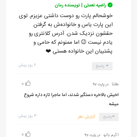
راضیه نعمتی | نویسنده رمان
خوشحالم پارت رو دوست داشتی عزیزم. توی
این پارت یاس و خانواده‌ش به گرفتن
حقشون نزدیک شدن. آدرس کلانتری رو
یادم نیست 😉 اما ممنونم که حامی و
پشتیبان این خانواده هستی ❤️
۲ روز پیش
پاسخ
0
هلنا
در پارت 92
اخیش بالاخره دستگیر شدند، اما ماجرا تازه داره شروع
میشه
۳ روز پیش
پاسخ
گزارش نظر
0
اکرم بانو
در پارت 92