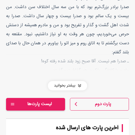
صدرا برادر بزرگ‌‌ترم بود که با من سه سال اختلاف سن داشت. من
بیست و یک سالم بود و صدرا بیست و چهار سال داشت. صدرا به
شدت اهل گشت و گذار و تفریح بود و من و مادرم همیشه از دستش
حرص می‌‌خوردیم، چون هر وقت به او نیاز داشتیم، نبود. مقنعه به
دست برگشتم تا به اتاق روم و میز اتو را بیاورم. در همان حال با صدای
بلند گفتم:
ـ صدرا هم نیست. آقا صبح زود بلند شده رفته کوه!
مادرم با کلافگی پلک بر هم گذاشت و گفت:
ـ آخه این پسر چرا انقدر دنبال گشت و گذاره؟ مگه کار و زندگی نداره؟
بیشتر بخوانید
سری به علامت ندانستن تکان دادم و با عجله به اتاق رفتم. میز اتو را
برداشتم و به هال آوردم و تنظیم کردم. مقنعه را روی آن پهن کردم و با
پارت دوم
لیست پارت‌ها
شتاب اتو زدم. مادرم کنارم ایستاده بود و فکرش جای دیگری بود.
می‌‌دانستم در فکرش چه می‌‌گذشت!... افکار ناراحت‌‌کننده در مورد پدرم
و آن زن لعنتی که معلوم نبود کی پایش را از زندگی‌‌امان بیرون
آخرین پارت های ارسال شده
می‌‌گذاشت!... بالاخره مقنعه‌‌‌‌ام صاف و مرتب شد. زود از روی میز اتو