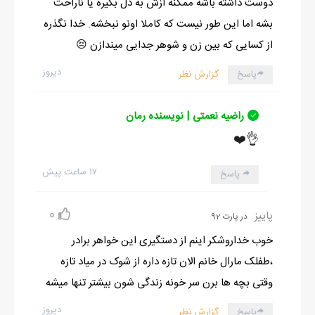
دوست داشته باشه ممکنه ازش به دل بگیره یا ناراحت
بشه اما این طور نیست که کاملا اونو نبخشه. خدا نگذره
از کسایی که بین زن و شوهر جدایی میندازن 😔
دیروز
پاسخ
گزارش نظر
راضیه نعمتی | نویسنده رمان
👌❤️
۱۷ ساعت پیش
پاسخ
0
پاییز
در پارت 92
خوب خداروشکر اینم از دستگیری این خواهر برادر
،طفلک مارال خانم الان تازه داره از شوک در میاد تازه
وقتی بچه ها برن سر خونه زندگی شون بیشتر تنها میشه
دیروز
پاسخ
گزارش نظر