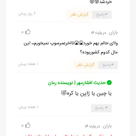
خردشد😵😵
۶ روز پیش
پاسخ
گزارش نظر
0
باران
در پارت 16
واای حالم بهم خورد🤮🤮تااخرعمرسوپ نمیخورم،، این
مال کدوم کشوربوده؟
۱ هفته پیش
پاسخ
گزارش نظر
حدیث افشارمهر | نویسنده رمان
یا چین یا ژاپن یا کره🤣
۱ هفته پیش
پاسخ
0
باران
در پارت 16