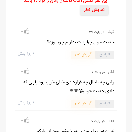
این نظر ممکن است داستان رمان را لو داده باشد
نمایش نظر
0
کوثر
در پارت 27
حدیث جون چرا پارت نداریم چن روزه؟
۶ روز پیش
پاسخ
گزارش نظر
0
نگار
در پارت 22
وایی چه باحال چه قرار دادی خیلی خوب بود پارتی که
دادی حدیث جونم🥰💙💙
۶ روز پیش
پاسخ
گزارش نظر
0
jinx
در پارت 7
نه عزیزم تنها نیستی منم خوشم اومد از سایکو