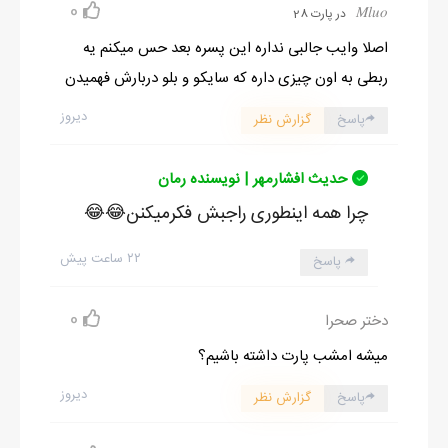
0
𝑀𝑙𝑢𝑜
در پارت 28
اصلا وایب جالبی نداره این پسره بعد حس میکنم یه
ربطی به اون چیزی داره که سایکو و بلو دربارش فهمیدن
دیروز
پاسخ
گزارش نظر
حدیث افشارمهر | نویسنده رمان
چرا همه اینطوری راجبش فکرمیکنن😂😂
۲۲ ساعت پیش
پاسخ
0
دختر صحرا
میشه امشب پارت داشته باشیم؟
دیروز
پاسخ
گزارش نظر