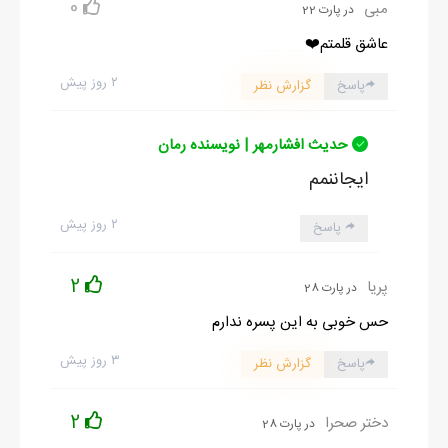
0
مبی
در پارت 22
عاشق قلمتم❤️
۲ روز پیش
پاسخ
گزارش نظر
حدیث افشارمهر | نویسنده رمان
ایجاننمم
۲ روز پیش
پاسخ
2
پریا
در پارت 28
حس خوبی به این پسره ندارم
۳ روز پیش
پاسخ
گزارش نظر
2
دختر صحرا
در پارت 28