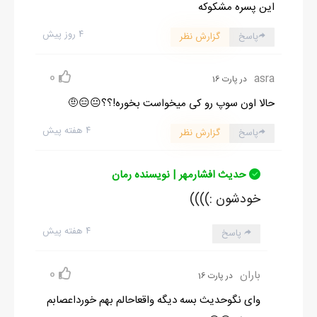
این پسره مشکوکه
۴ روز پیش
پاسخ
گزارش نظر
0
asra
در پارت 16
حالا اون سوپ رو کی میخواست بخوره!؟؟😐😑🤨
۴ هفته پیش
پاسخ
گزارش نظر
حدیث افشارمهر | نویسنده رمان
خودشون :))))
۴ هفته پیش
پاسخ
0
باران
در پارت 16
وای نگوحدیث بسه دیگه واقعاحالم بهم خورداعصابم