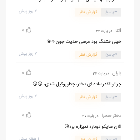
۷ روز پیش
پاسخ
گزارش نظر
0
آتنا
در پارت 22
خیلی قشنگ بود مرسی حدیث جون✨💫
۷ روز پیش
پاسخ
گزارش نظر
0
باران
در پارت 22
چراتوانقدرساده ای دختر، چطوروکیل شدی، 😏😏
۷ روز پیش
پاسخ
گزارش نظر
0
دختر صحرا
در پارت 27
الان سایکو دوباره نمیزاره بره🙃
۱ هفته پیش
پاسخ
گزارش نظر