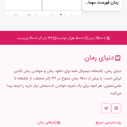
رمان فهرست مهمانان
رمان ﺯﻧﺪﮔﯽ ﺩﻟﻨﺎﺯ
رمان کابوس افعی جلد سوم (حسرت در شکوه)
+۲۵۰۰
+۵۰۰ هزار
۳۶
+۱۲۰۰
رمان
خواننده
ژانر
نویسنده
دنیای رمان
دنیای رمان، کتابخانه دیجیتال شما برای دانلود رمان و خواندن رمان آنلاین
ایرانی است. با بیش از ۲۵۰۰ رمان متنوع در ۳۶ ژانر مختلف، از عاشقانه تا
علمی‌تخیلی، هر آنچه برای یک تجربه خواندن لذت‌بخش نیاز دارید را اینجا پیدا
می‌کنید.
دسترسی سریع
ژانرهای رمان