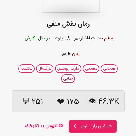
رمان نقش منفی
به قلم
حدیث افشارمهر
28 پارت
در حال نگارش
زبان
فارسی
هیجانی
معمایی
دارک رومنس
بزرگسال
عاشقانه
جنایی
251 💬
❤️
175
46.3K 👁
خواندن پارت اول
افزودن به کتابخانه