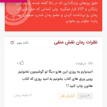
طبق روزهای پارتگذاری که در بالا گفته شده، پارت های
رایگان و VIP قرار میگیره. ولی کسانی که حق اشتراک
رمان رو پرداخت کردن و عضو رمان شدن، میتونن چندین
پارت جلوتر رو بخونن .
نظرات رمان نقش منفی
نکته مهم
0
نانا
در پارت 1
امیدوارم یه روزی این هارو دیگا تو گوشیمون نخنونیم
رویی ورق های کتاب بخونیم به امید روزی که کتاب
هاتون چاپ کنید🤍
۱۲ دقیقه پیش
پاسخ
گزارش نظر