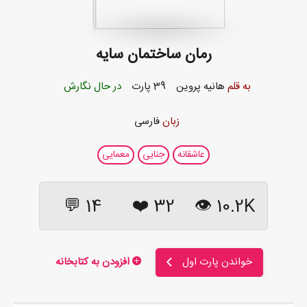
رمان ساختمان سایه
به قلم
هانیه پروین
39 پارت
در حال نگارش
زبان
فارسی
عاشقانه
جنایی
معمایی
14 💬
❤️
32
10.2K 👁
خواندن پارت اول
افزودن به کتابخانه