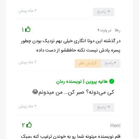
۲ ماه پیش
پاسخ
1
رها
در پارت 9
در گذشته این دوتا انگاری خیلی بهم نزدیک بودن چطور
پسره یادش نیست نکنه حافظشو از دست داده
۲ ماه پیش
پاسخ
گزارش نظر
هانیه پروین | نویسنده رمان
کی می‌دونه؟ صبر کن... من میدونم😂
۲ ماه پیش
پاسخ
2
Heni
قلم نویسنده میتونه شما رو به خوندن ترغیب کنه ،سبک