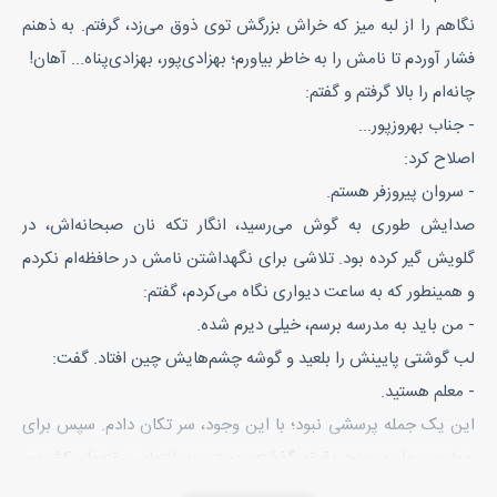
نگاهم را از لبه میز که خراش بزرگش توی ذوق می‌زد، گرفتم. به ذهنم
فشار آوردم تا نامش را به خاطر بیاورم؛ بهزادی‌پور، بهزادی‌پناه... آهان!
چانه‌ام را بالا گرفتم و گفتم:
- جناب بهروز‌پور...
اصلاح کرد:
- سروان پیروزفر هستم.
صدایش طوری به گوش می‌رسید، انگار تکه نان صبحانه‌اش، در
گلویش گیر کرده بود. تلاشی برای نگهداشتن نامش در حافظه‌ام نکردم
و همینطور که به ساعت دیواری نگاه می‌کردم، گفتم:
- من باید به مدرسه برسم، خیلی دیرم شده.
لب گوشتی پایینش را بلعید و گوشه چشم‌هایش چین افتاد. گفت:
- معلم هستید.
این یک جمله پرسشی نبود؛ با این وجود، سر تکان دادم. سپس برای
چهارمین بار در پنج دقیقه گذشته، دستی به انتهای مقنعه‌ام کشیدم.
فرصت نکرده بودم خودم را جلوی آینه چک کنم، حس می‌کردم کج