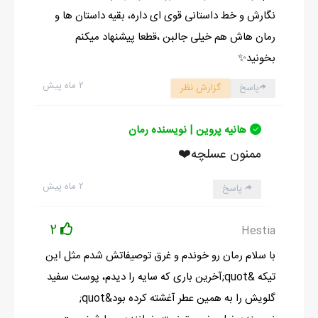
نگارش و خط داستانی قوی ای داره، بقیه داستان ها و
رمان هاش هم خیلی جالبن ،قطعا پیشنهاد میکنم
بخونید✨️
۲ ماه پیش
پاسخ
گزارش نظر
هانیه پروین | نویسنده رمان
ممنون عسلچه❤️
۲ ماه پیش
پاسخ
2
Hestia
با سلام رمان رو خوندم و غرق توصیفاتش شدم مثل این
تیکه &quot;آخرین باری که سایه را دیدم، پوست سفید
گلویش را به همین عطر آغشته کرده بود&quot;