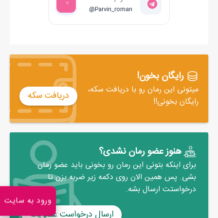
شکمش، مانع وصال کاملشان شد. من هم بلند شدم و پشت سرش
@Parvin_roman
رفتم تا مطمئن شوم گورش را از خانه‌ام گم می‌کند.
- ممنون که همکاری کردید خانم صالحی. اگه چیزی یادتون اومد، حتما
باهام تماس بگیرید. همسرشون خیلی نگرانن.
رایگان بخون!
میتونی این رمان رو با دریافت سکه،
دریافت سکه
رایگان بخونی!!
هنوز عضو رمان نشدی؟
برای اینکه بتونی این رمان رو بخونی باید عضو رمان
بشی. پس همین الان روی دکمه زیر ضربه بزن تا
درخواستت ارسال بشه.
ورود به سایت
ارسال درخواست عضویت