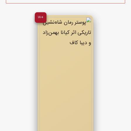
لو بود.
ورق رو با دو انگشت گرفتم.
+۱۸
نگاه رایان از روبرو روی حرکاتم سنگینی میکرد.
یه لبخند ریز گوشه لبش جا خوش کرده بود.
انگار خوب میدونست که برنامه واقعی توی مغزم در حال چیده شدنه.
به گفته رایان بازی من هیچوقت روی شانس نمیچرخید بلکه روی
تصمیم و حرکات عاقلانه جلو میرفت.
حق هم داشت.
من هیچوقت با شانس کاری نداشتم.
شانس برای آدمای معمولی بود و من خیلی وقت بود که یه آدم
معمولی نبودم.
نگاه کوتاهی به دختری که وسط بازی نشسته بود انداختم.
آروم روی صندلی نشسته بود.
انگشت های لاک خورده اش توی هم قفل شده بود و روی پاهاش قرار
گرفته بود.