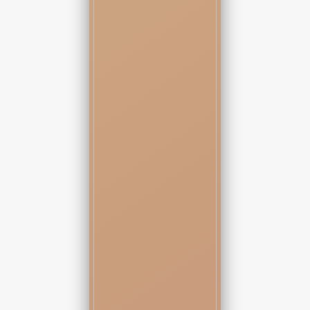
همه به سمت دختری که حالا صاحبش من بودم برگشتند.
یکی از مردها شوخی بیشرمانه ای کرد که باعث شد پوزخند تلخ و
سردی گوشه لبم بشینه.
- آماده باش دختر که دیگه فرمانروا تصمیم میگیره باید باهات چیکار
کنه.