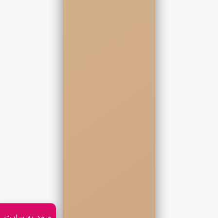
صدای برخورد آخرین ورق به میز انگار حکم قطع شدن نفس همه بود
چون با چشم های گرد شده به کارتی که رو کرده بودم خیره شده بودند.
رایان با خونسردی تمام سیگارش رو خاموش کرد و بدون اینکه به
کسی نگاهی بندازه کوتاه گفت:
- تمومه.
با خیال راحت به صندلیم تکیه زدم.
از همون موقع که بازی شروع شده بود از نظر من تموم شده بود.
چون من هیچوقت برای لذت یا برد پوکر بازی نمیکردم بلکه برای
مالکیت کارت مینداختم.
مالکیت هرچیزی که روی اون شرط بسته شده بود و تو این لحظه
مالکیت من دخترکی بود که با سر افتاده غرق در سکوت و استرس بهم
میفهموند که بعضی چهره ها قبل از شکست‌ خوردن چه قدر میتونن
مظلوم باشن.
به چهره های اطراف میز نگاهی نکردم چون همشون قبل از دیدن
نتیجه فهمیده بودند.