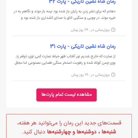
رمان شاه نشین تاریکی - پارت 32
.
دهانم که برای تشر زدن به رایان باز شده بود نیمه باز موند و نگاهم به در
.
خیره موند. در چوبی و سنگین اتاق با صدای کشداری باز شده بود و
خدمتکاری پیر با صورت تکیده و چشم هایی بی فروغ بدون اجازه وارد
مرصاد:
بروزرسانی در : ۲۶ روز پیش
شده بود. ورودی که حتم داشتم به دستور شیخ و برای به رخ کشیدن
...........برزیل..........
قدرتش بی‌هوا و بدون اجازه بود. با علامت سر...
بین هر راند پوکر صدای خنده ها بلندتر میشد.
رمان شاه نشین تاریکی - پارت 31
فضای کلوپ نیمه تاریک بود.
از عمارت که خارج شدیم نور آفتاب ظهر حیاط عمارت کمی توی ذوقم زد.
بوی چمن کوتاه شده و رطوبت استخر سنگی فضایی مصنوعی اما مجلل
نور زرد رنگ لامپ بالای میز باعث میشد دود سیگارم اشکال مختلفی
ساخته بود. شیخ منتظر ما بود و کنار ست گلف گرون قیمتی که کنار سبد
بگیره.
بروزرسانی در : ۲۹ روز پیش
توپ ها قرار گرفته بود ایستاده بود. با همون آرامش همیشگیش به طرف
زمین چمن اختصاصی اشاره کرد. رایان هنوز تو...
از همون ابتدای بازی بوی پیروزی به مشامم میخورد.
- صبر کنید… حالا دیگه نوبت آقا مرصاد شد… ببینیم چی تو دستش
مشاهده لیست تمام پارت‌ها
داره.
صدای خنده ها سنگین تر از نفس آدم هایی بود که دور میز نشسته
بودند.
قسمت‌های جدید این رمان را می‌توانید هر هفته،
هر چی پول روی میز ریخته بودند زیر دست من بی ارزش تر از یه پیک
شنبه‌ها ، دوشنبه‌ها و چهارشنبه‌ها
دنبال کنید.