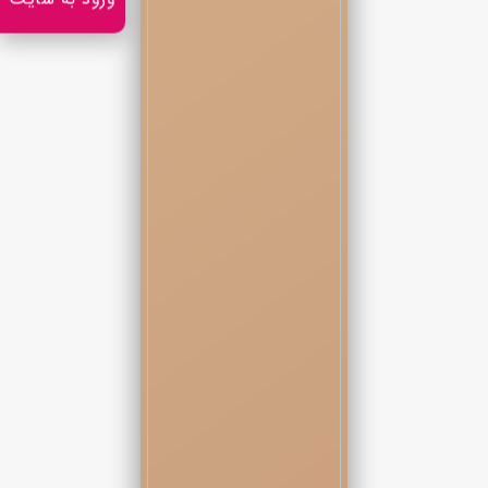
ورود به سایت
سکوت ناگهانی‌ همشون یه نشونه بود.
نگاه های ترسون و انگشت‌هایی که روی چیپ ها خشک شده بود.
ورق من روی میز برق زد.
آس پیک کنار شاه خشت.
ترکیب مرگ برای هر بازیکن.
یکیشون خندید.
خنده ای که بیشتر برای خالی کردن ترس بود اما ته صداش زهر داشت.
- لعنتی… باز همه رو یه تنه زمین زدی.
دیگری پوزخند زد.
- به افتخار مرصاد خان… آقای همیشه برنده.
خنده آدم هایی به گوشم میرسید که از درون خوب میدونستند بازی با
من هرگز منصفانه نیست.
رایان ورق ها رو جمع کرد و دستش رو روی میز کوبید تا بقیه
حواسشون رو به رایان بدند.
- خب خب خب… طبق قانون این بازی… جایزه مال مرصاد شد.