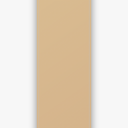
دست چرخید و چرخید تا دوباره نوبت من شد.
ورق بعدی رو آروم بالا آوردم.
لبخند کوتاهی کنج لبم نشست.
همون لبخند بی‌احساس همیشگی که به همه یادآوری میکرد من
نمیبرم بلکه انتخاب میکنم کی ببازه.
گوشم جملات مختلفی رو میشنید اما من نگاهم فقط به کارت های
روی میز بود.
- این دختره بیشتر از پولش می ارزه
- شرط رو سنگین تر نکنیم؟
- داداش همین الان هم ببازی نابود شدیا میخوای سنگین ترش کنی؟
- هرطور شده من باید امشب این دختره رو ببرم.‌
یه لحظه نگاهم از ورق ها برداشته شد.
نگاه معنی داری حواله کسی که گفته بود باید دختره رو ببرم کردم.
برد توی زمینی که یه طرفش من بودم میتونست یه شوخی احمقانه
باشه.