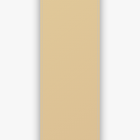
یه ریسه دود از گوشه لبش بالا رفت.
درحالیکه نگاهش روی میز بود با لحن معنی داری گفت:
رایان- مرصاد مطمئنی میخوای تا آخر بری؟
فقط نگاهش کردم.
جواب من برای اکثر سوالات همیشه یه نگاه بود.
یه نگاه کوتاه اما پر وزن.
ته دلش میدونست من وقتی تصمیمی بگیرم هیچ چیز جلو دارم نمیشه.
نه پول و نه قانون و نه حتی آدم ها.
به روکش ساعت نقره ای روی دستم نگاه کردم.
بازتاب نور از ساعتم به دختری که هنوز خیره به زمین بود برخورد کرد.
انگار بازتاب نور چشمش رو زد که سرش رو بالا آورد و برای اولین بار
باهام چشم تو چشم شد.
با دیدنش به صندلیم تکیه دادم و دود سیگارم رو رها کردم.
همزمان که سیگارم رو داخل جا سیگاری خاموش میکردم نگاه معنی
داری بهش انداختم که باعث شد نفس تو سینه اش حبس بشه و