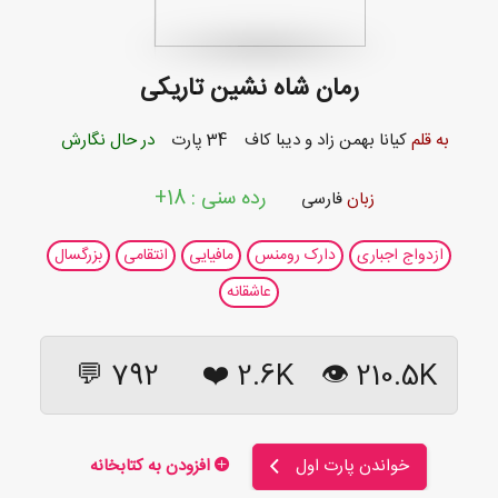
رمان شاه نشین تاریکی
به قلم
کیانا بهمن زاد
و
دیبا کاف
34 پارت
در حال نگارش
رده سنی : 18+
زبان
فارسی
ازدواج اجباری
دارک رومنس
مافیایی
انتقامی
بزرگسال
عاشقانه
792 💬
❤️
2.6K
210.5K 👁
خواندن پارت اول
افزودن به کتابخانه