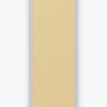
نگاهش پایین بود.
ترکیبی از ترس و خشم درون تمام حرکات دخترک به ظاهر معصوم قرار
داشت که باعث دلسوزی از جانب من نمیشد.
یه همچین ترکیب جذابی برای سوژه پوکر میتونست بازی کسل کننده
رو به یه بازی دوبل بُرد تبدیل کنه.
شرط بازی همین بود.
برنده صاحب دخترک میشد.
یه ورق روی میز انداختم.
صدای برخوردش با سطح چوبی میز دقیق و حساب شده بین همه
افرادی که دور میز نشسته بودند طنین انداز شد.
یکی از افراد با دیدن ورق رو شده نفسی گرفت.
یکی قهقهه زد و بقیه با نگرانی پوفی کشیدند.
تنها واکنش من فقط سکوت بود.
سکوت من همیشه سنگین‌تر از هر صدایی میتونست شنیده بشه.
رایان با دیدن ورق رو شده با خیال راحت به صندلی چرمیش تکیه داد.