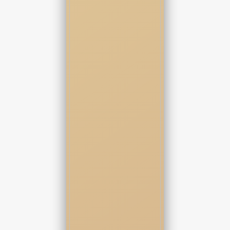
بیشتر از این تحمل نگاهم رو نداشته باشه.
سریع نگاهش رو ازم گرفت و نگران به اطراف چشم دوخت.
اطرافی وجود نداشت چون تا چند دقیقه دیگه قرار بود به تصاحب من
در بیاد.
یکی از مردانی که دور میز نشسته بود کت مخمل قرمز رنگی تنش بود
که بیشتر شبیه دلقک های اروپاییش کرده بود.
نیم نگاهی بهش انداختم که با خنده لیوان مشروب تو دستش رو روی
میز گذاشت و با همون لهجه غلیظ رو به هممون گفت:
- من اگه دختره رو ببرم هفته اول میریم ریو دو ژانیرو واسه جشن
ساحلی...بعد شاید دلش خواست برگرده پیش شما… اون موقع ارزونی
خودتون.
بقیه خندیدند.
صدای خنده هایی که ترکیب چندش آوری از مستی و شهوت بود.
رایان مثل همیشه لبخند تمسخرآمیزی روی لب هاش داشت اما حالت
صورت من هیچ تغییری نکرد.