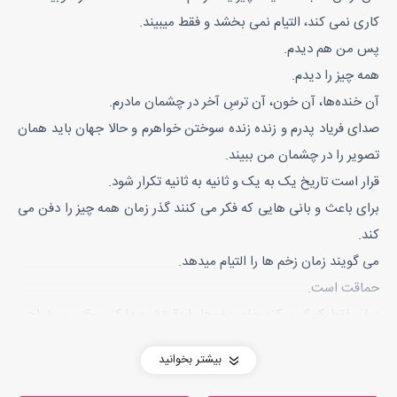
کاری نمی کند، التیام نمی بخشد و فقط میبیند.
پس من هم دیدم.
همه چیز را دیدم.
آن خنده‌ها، آن خون، آن ترسِ آخر در چشمان مادرم.
صدای فریاد پدرم و زنده زنده سوختن خواهرم و حالا جهان باید همان
تصویر را در چشمان من ببیند.
قرار است تاریخ یک به یک و ثانیه به ثانیه تکرار شود.
برای باعث و بانی هایی که فکر می کنند گذر زمان همه چیز را دفن می
کند.
می گویند زمان زخم ها را التیام میدهد.
حماقت است.
زمان فقط کمک میکند جای زخم‌ها را دقیق‌تر پیدا کنی وقتی میخواهی
همان نقطه را با چاقو باز کنی.
بیشتر بخوانید
من از خاک برخواسته ام نه برای زندگی بلکه برای یادآوری.
یادآوری اینکه هر قطره خون، بدهیست و من صبر کرده‌ ام تا تمامشان