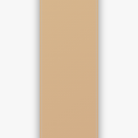
نیازی نبود این جمله رو بلند بگم یا تهدیدشون کنم که کمتر چرت و
پرت ببافن.
من بودم و بودنم برای لرزش دستاشون میتونست کافی باشه.
صدای ورق ها تو گوشم ‌پیچید.
تصویر دخترکی که جایزه برنده بود با موهای پخش شده روی شونه
اش داخل ذهنم به یه خاطره‌ کثیف از گذشته تبدیل شد.
جایی که بردن به معنی نجات نبود بلکه نابودی مطلق بود.
رایان دستی به ته ریشش کشید و گفت:
- مرصاد بازی سمت توعه… کارتت رو بنداز.
صدای نفس کشیدن یکی از اون حرومزاده ها خفه تر شد.
انگار خودش هم فهمیده بود نوبت من یعنی پایان همه شوخی ها.
اینبار تکیه ام رو از صندلی گرفتم.
به جای پرت کردن کارت روی میز فقط یه ورق صاف وسط میز گذاشتم.
دیگه نوبت من بود که یه لبخند ریز و واقعی گوشه لبم بشینه.
یه لبخند سرد و همینطور اغوا کننده.