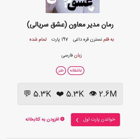
رمان مدیر معاون (عشق سریالی)
به قلم
نسترن قره داغی
197 پارت
تمام شده
زبان
فارسی
عاشقانه
طنز
5.3K 💬
❤️
5.3K
2.6M 👁
خواندن پارت اول
افزودن به کتابخانه