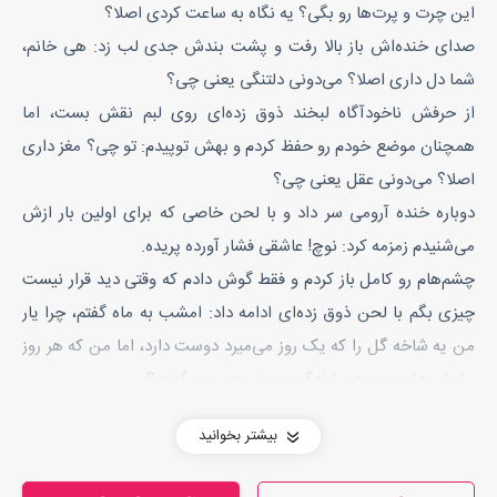
این چرت و پرت‌ها رو بگی؟ یه نگاه به ساعت کردی اصلا؟
صدای خنده‌اش باز بالا رفت و پشت بندش جدی لب زد: هی خانم،
شما دل داری اصلا؟ می‌دونی دلتنگی یعنی چی؟
از حرفش ناخودآگاه لبخند ذوق زده‌ای روی لبم نقش بست، اما
همچنان موضع خودم رو حفظ کردم و بهش توپیدم: تو چی؟ مغز داری
اصلا؟ می‌دونی عقل یعنی چی؟
دوباره‌ خنده آرومی سر داد و با لحن خاصی که برای اولین بار ازش
می‌شنیدم زمزمه کرد: نوچ! عاشقی فشار آورده پریده.
چشم‌هام رو کامل باز کردم و فقط گوش دادم که وقتی دید قرار نیست
چیزی بگم با لحن ذوق زده‌ای ادامه داد: امشب به ماه گفتم، چرا یار
من یه شاخه گل را که یک روز می‌میرد دوست دارد، اما من که هر روز
برایش جان می‌دهم را نه؟ می‌دونی چی بهم گفت؟
خنده‌ بی صدایی سر دادم و آروم زمزمه کرد: این و قبلا شنیدم؛
بیشتر بخوانید
می‌خوای بگی خیلی خفن بود با اجازه کپی؟
فورا ذوق صداش رو خورد و خیلی جدی جواب داد: ماه حرف می‌زنه