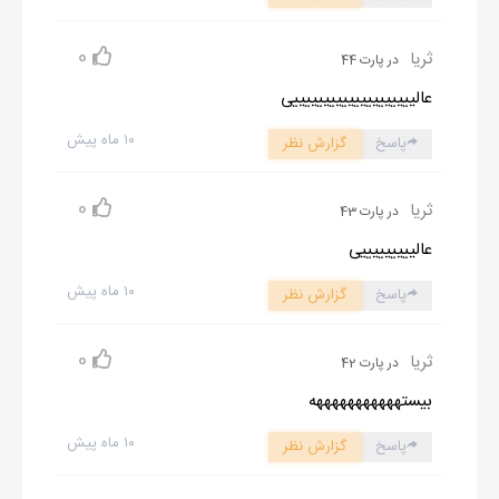
تخس ابرو بالا انداختم که لبخند شیطانی نثارم کرد و مثل خودم تخس
0
ثریا
جواب داد: پس من میام بالا!
در پارت 44
ترسیده چشم‌هام رو گرد‌ کردم و به حرکاتش خیره شدم که از جاش بلند
عالییییییییییییییییییییی
شد و همون‌طور که خودش رو می‌تکوند به سمت در خونه‌امون راه
۱۰ ماه پیش
پاسخ
گزارش نظر
افتاد و گفت: از همین جا بیام بالا دیگه؟
حرصی دستم رو جلو گرفتم و همون‌طور که سعی می‌کردم خرش کنم لب
0
ثریا
در پارت 43
زدم: تو پسره خوبی هستی این کار رو نمی‌کنی!
عالیییییییییی
لبخند شیطونی تحویلم داد و از شیر گاز آویزون شد و بدجنس گفت:
۱۰ ماه پیش
من خیلی‌ام پسر بدی‌ام و این کار رو هم انجام میدم!
پاسخ
گزارش نظر
با ترس آب دهنم رو قورت دادم و به طرف پله‌ها راه افتادم.
0
اونم بازور خودش رو بالا کشید و لبه‌ی دیوار نشست و با نیش باز
ثریا
در پارت 42
نگاهم کرد که حرصی از پله‌ها پایین اومد و غریدم: برگرد تو کوچه!
بیستهههههههههههه
معراج کله خر بازی در نیار نیما تو هال خوابیده.
۱۰ ماه پیش
پاسخ
گزارش نظر
توجه‌ای به حرفم نکرد و آروم از دیوار آویزون شد که همزمان با
افتادنش توی حیاط، جیغ خفیفی کشیدم و به سمتش دویدم.