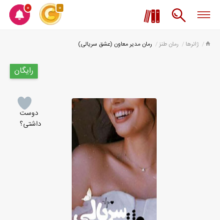
0
0
ژانرها
رمان طنز
رمان مدیر معاون (عشق سریالی)
رایگان
دوست
داشتی؟