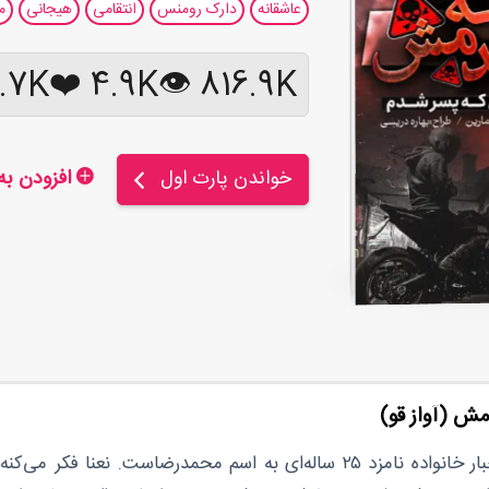
عاشقانه
دارک رومنس
انتقامی
هیجانی
م
7K 💬
❤️
4.9K
816.9K 👁
خواندن پارت اول
افزودن به کتابخانه
مش (آواز قو)
نعنا، دختر ۱۷ ساله‌ی ساده و روستایی، به اجبار خانواده نامزد ۲۵ ساله‌ای به اس