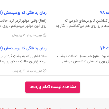
ن که اصلا قرار نبود ازشون سرپیچی کنم.
78
رمان رد فلگی که بوسیدمش (آواز 
س کشیدنم حتی.
. ترک خورد.
گذاشتنِ کابوس‌های شومی که
(نعنا) وقتی موتور ترمز کرد، حا
ام رو روی هم می‌گذاشتم ، انگار یه
روی اون موتور می‌موندم ، روی میر
 بعد که وا شه شیرینه.
م اسب می‌شنیدم ، صدای گریه‌‌های
باهم تلفیق می‌شدن و دروازه‌ی مد
بروزرسانی در : ۳ روز پیش
. با نفسی بریده از خواب پریده بودم.
سرعتِ نور چه سرعتی وجود داشت 
76
رمان رد فلگی که بوسیدمش (آواز 
ه بود. هنوز هم وسطِ اتفاقات دیشب
حالا فشاری که به پشتِ گردنم می
اشم. محمدرضا بیاد، بگه «نعنا خسته شدم»، من چایی بریزم، ذوق کن
ردش روی لب‌های نعنا حس می‌شد.
 نعنا فکر می‌کرد ، به بدبختی‌ها و غمی
می‌دوید. فلج شده بودم ، فلجی درح
بروزرسانی در : ۷ روز پیش
 فکر می‌کرد که بدبختی ، برع...
گرد شدنِ چشم‌هام‌شد. سد محکم
کرد. نا...
مشاهده لیست تمام پارت‌ها
»
داشته بودم بیشتر از بوسه نشه.