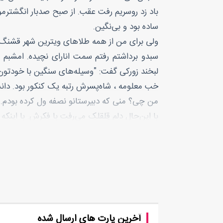
باد زد روسریم رفت عقب. از صبح صدبار انگشترمو
ساده بود و بی‌نگین.
ولی برای من از همه طلاهای ویترین شهر قشنگ‌ت
سبدو برداشتم رفتم سمت انارای نچیده. امشبم مه
لبخند زورکی گفت: "وسیله‌های سنگین با خودتون
خب معلومه ، شاه‌پسرش رتبه یک کنکور بود. دان
من چی؟ منی که دبیرستانو نصفه ول کرده بودم.
با این‌حال دلم قِلقلک می‌رفت با فکرش. با اینکه 
می‌گفتم حق دارن. محمدرضا سرتره.
خدا رو شکر می‌کردم زن یکی از اون زن‌مرده‌های د
چادرم رو جمع کرده بودم بالا که خاکی نشه. باید
اگه یه روز درمیون می‌رفتم، غر می‌شنیدم ازش.
«زن باید همیشه مرتب باشه.»
«زیاد جلو مردا نخند.»
آخرین پارت های ارسال شده
«موهات معلوم نباشه.»