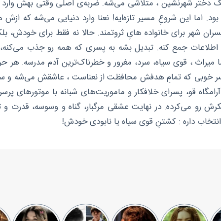
ک دختر شهرنشین ، متلاشی می‌شه. ضربه‌ی اصلی وقتی بهش وارد 
. اما این شروعِ مسیر تازه‌ایه! نعنا وارد دنیایی می‌شه که ازش 
ان شهر برای خانواده‌ هایِ ثروتمند. حالا نه فقط برای خودش، بلکه
طلاعات جمع کنه. تبدیل بشه به پسری که همه رو جذب می‌کنه، ا
ما میراث ، قوی سیاه، سرد، مغرور و خطرناک‌ترین آدم مدرسه. ه
ا، پسر خوبی که تمامِ هدفش محافظت از نعناست ، عاشقش می‌شه و س
 آرامگاه قو، پسرای خلافکار و ماموریت‌های شبانه با موتورهای پر
 فکرش رو می‌کرده. در نهایت عشقی مرگبار، گناه و وسوسه، قدرت و ت
نتخاب داره : کشتنِ قوی سیاه یا نابودی خودش!