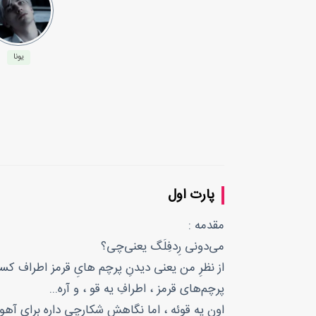
یونا
پارت اول
مقدمه :
می‌دونی رِدفِلَگ یعنی‌چی؟
از نظرِ من یعنی دیدنِ پرچم هایِ قرمز اطراف کس
پرچم‌های قرمز ، اطرافِ یه قو ، و آره...
اون یه قوئه ، اما نگاهش شکارچی داره برای آهو