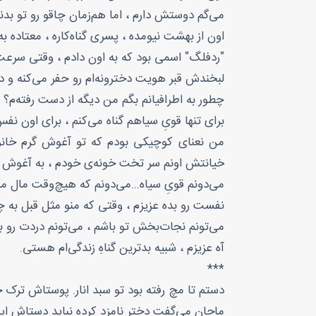
می‌گم دوستش دارم ، اما هم‌زمان چاقو رو تو بدن
اون از بهشت نیومده ، پسری گناه‌کاره ، معتاده به
"ردفلگ" اسمی بود که به اون دادم ، وقتی سرعت
لبخندش قبر هویت دخترونه‌ام رو حفر می‌کنه و در
چطور به اطرافیانم بگم من دیگه از دست رفته‌م؟
برای تنها قویِ سیاهم گناه می‌کنم ، برای اون 
من نعنای کوچیکی بودم که تو آغوش گرم خانو
خیانتش اونم سر تخت خونه‌ی خودم ، به آغوش غم
می‌دونم قویِ سیاه...می‌دونم که هیچ‌وقت مال 
نفست رو بده عزیزم ، وقتی که منو مثل قبل به چ
می‌تونم نجات‌بخش تو باشم ، می‌تونم دردت رو بگیر
آه عزیزم ، شبیه بدترین گناهِ زندگی‌ام هستی.
***
دستم تا مچ رفته بود تو سبد انار. پوستاش ترک خ
ماجان می‌گفت دختر نامزد کرده نباید دستاش این‌