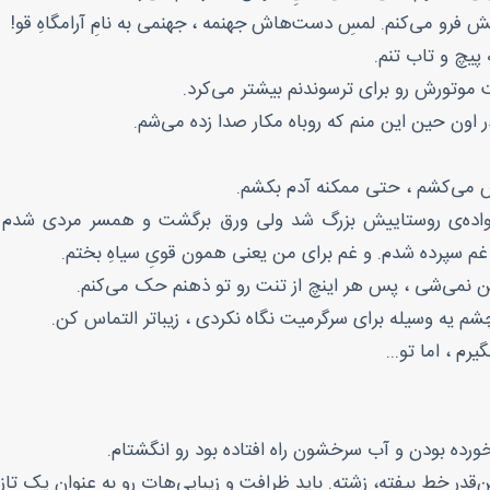
ش فرو می‌کنم. لمسِ دست‌هاش جهنمه ، جهنمی به نامِ آرامگاهِ قو!
 پیچ و تاب تنم.
 موتورش رو برای ترسوندنم بیشتر می‌کرد.
 اون حین این منم که روباه مکار صدا زده می‌شم.
نفس می‌کشم ، حتی ممکنه آدم بکشم.
اده‌ی روستاییش بزرگ شد ولی ورق برگشت و همسر مردی شدم که 
 سپرده شدم. و غم برای من یعنی همون قویِ سیاهِ بختم.
من نمی‌شی ، پس هر اینچ از تنت رو تو ذهنم حک می‌کنم.
شم یه وسیله برای سرگرمیت نگاه نکردی ، زیباتر التماس کن.
م ، اما تو...
ورده بودن و آب سرخشون راه افتاده بود رو انگشتام.
قدر خط بیفته، زشته. باید ظرافت و زیبایی‌هات رو به عنوان یک تاز