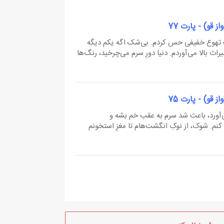
قو) - پارت 77
لت تهوع خفیفی حس کردم. بی‌شک اگه یکم دیگه
اث بالا می‌‌آوردم. دنیا دورِ سرم می‌چرخید، رنگ‌ها
رسه بهم دهن کجی می‌کرد. نمی‌دونم بالاتر از
، با همون سرعت میراث روند و به مدرسه رس...
قو) - پارت 75
‌آورد، باعث شد سرم به عقب خم بشه و
م از اینکه خانومشم.
بی‌دفاع‌ترین حالتِ ممکن رو پیدا کنم. شوک، از نوکِ انگشت‌هام تا مغزِ استخونم
الِ تقلا. زبونش، از دندون‌هام عبور کرد و باعثِ
 دندون هام‌رو شکست و به داخل دهنم پیشروی