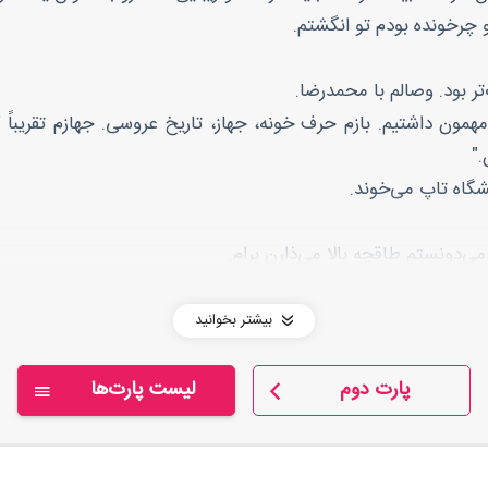
 چرخونده بودم تو انگشتم.
ر بود. وصالم با محمدرضا.
مون داشتیم. بازم حرف خونه، جهاز، تاریخ عروسی. جهازم تقریباً کا
."
شگاه تاپ می‌خوند.
می‌دونستم طاقچه بالا می‌ذارن برام.
ِه نشدم صدتا بچه بندازم رو کولم بزرگ کنم.
بیشتر بخوانید
 زود برمی‌گشتم حموم.
پارت دوم
لیست پارت‌ها