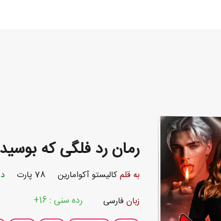
رمان رد فلگی که بوسید
به قلم
کالیستو آکوامارین
78 پارت
در
رده سنی : 16+
زبان
فارسی