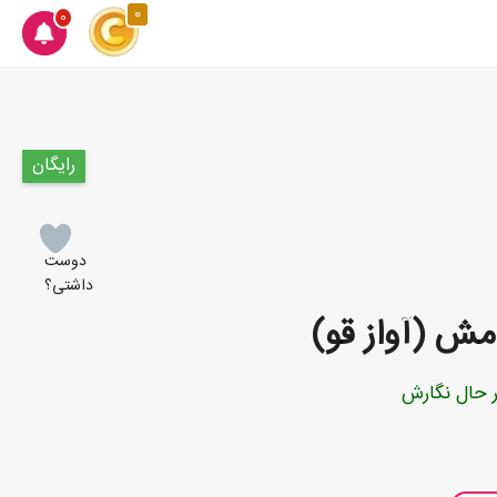
0
0
رایگان
دوست
داشتی؟
مش (آواز قو)
 حال نگارش