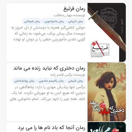
رمان فرتیغ
نویسنده مهیار رساطلب
رمان تاریخی
رمان ماجراجویی
رمان هیجانی
جوانی کشتی‌گیر همراه با دوستش از دل امروز به
دویست سال پیش پرتاب می‌شود؛ به زمانی که
گویی تقدیر مأموریتی خطیر را بر دوش او نهاده
است. او در تلاش برای حل این گره، از میدان‌های
پرهیجان کشتی تا بارگاه...
رمان دختری که نباید زنده می ماند
نویسنده نرگس قاسم زاده
رمان تاریخی
رمان رئالیسم جادویی
رمان روانشناختی
نرگس تنها برادرش مهدی را دارد؛ پناهگاهی در
دنیایی که هیچ کس به او مهربانی نکرده. اما یک
نامه، همه چیز را نابود می‌کند. تمام دلخوشی های
کوچکش را تباه می‌کند. در ناامیدی مطلق، دست
به کاری می‌زند که...
رمان آنجا که باد نام ها را می برد