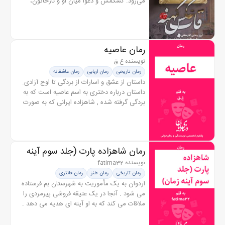
می‌رود. کشکمش و دعوا میان او و نازخاتون،
همسر اول عزت الله خان، جریان دارد. نازخاتون،
باردار نمی‌شود.‌...
رمان عاصیه
نویسنده ع.ق
رمان تاریخی
رمان اربابی
رمان عاشقانه
داستان از عشق و اسارات از بردگی تا اوج آزادی.
داستان درباره دختری به اسم عاصیه است که به
بردگی گرفته شده , شاهزاده ایرانی که به صورت
ناشناس در اون شهر سکونت داره ، عاصیه رو
میخره و زندگی جدیدی بهش...
رمان شاهزاده پارت (جلد سوم آینه
زمان)
نویسنده fatima32
رمان تاریخی
رمان طنز
رمان فانتزی
اردوان به یک مأموریت به شهرستان بم فرستاده
می شود . آنجا در یک عتیقه فروشی پیرمردی را
ملاقات می کند که به او آینه ای هدیه می دهد .
اردوان به شیراز برمی گردد . آنجا متوجه راز آینه
می شوند اما برای...