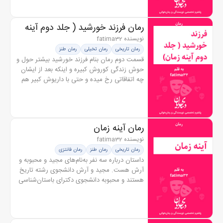
رمان فرزند خورشید ( جلد دوم آینه
زمان)
نویسنده fatima32
رمان تاریخی
رمان تخیلی
رمان طنز
قسمت دوم رمان بنام فرزند خورشید بیشتر حول و
حوش زندگی کوروش کبیره و اینکه بعد از ایشان
چه اتفاقاتی رخ میده و حتی با داریوش کبیر هم
ملاقات می کنند . اینبار در کنار مجید و محبوبه و
آرش ، ما کسانی مثل...
رمان آینه زمان
نویسنده fatima32
رمان تاریخی
رمان طنز
رمان فانتزی
داستان درباره سه نفر به‌نام‌های مجید و محبوبه و
آرش هست. مجید و آرش دانشجوی رشته تاریخ
هستند و محبوبه دانشجوی دکترای باستان‌شناسی
است. ماجرا از روزی شروع میشه که آرش و مجید
میرن به یه عتیقه فروشی و...