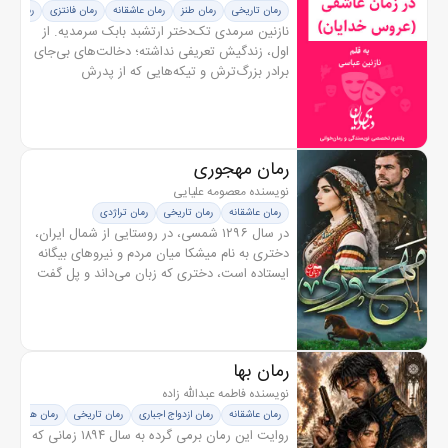
رمان تاریخی
رمان طنز
رمان عاشقانه
رمان فانتزی
رمان پل
نازنین سرمدی تک‌دختر ارتشبد بابک سرمدیه. از
اول‌، زندگیش تعریفی نداشته؛ دخالت‌های بی‌جای
برادر بزرگ‌ترش و تیکه‌هایی که از پدرش
می‌شنیده، زندگی رو براش زهر کرده بود. تا اینکه
ناخواسته توی زمان سفر...
رمان مهجوری
نویسنده معصومه علیایی
رمان عاشقانه
رمان تاریخی
رمان تراژدی
در سال ۱۲۹۶ شمسی، در روستایی از شمال ایران،
دختری به نام میشکا میان مردم و نیروهای بیگانه
ایستاده است، دختری که زبان می‌داند و پل گفت‌
و گو بین مردم روستا و بیگانگان می‌شود. حضور
سربازان انگلیسی،...
رمان بها
نویسنده فاطمه عبدالله زاده
رمان عاشقانه
رمان ازدواج اجباری
رمان تاریخی
رمان هیجانی
روایت این رمان برمی گرده به سال ۱۸۹۴ زمانی که