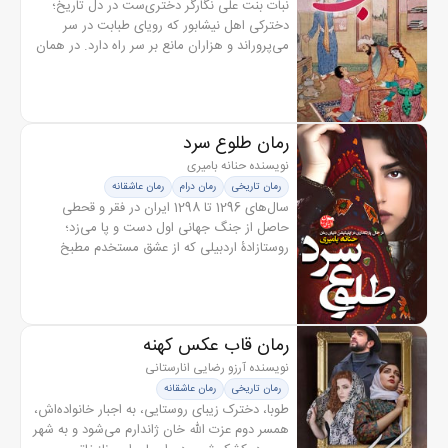
نبات‌ بنت علی نگارگر دختری‌ست در دل تاریخ؛
دخترکی اهل نیشابور که رویای طبابت در سر
می‌پروراند و هزاران مانع بر سر راه دارد. در همان
زمان در دل بخارا، پسرکی زندگی می‌کند که
رویایش نبودن تبعیض است و...
رمان طلوع سرد
نویسنده حنانه بامیری
رمان تاریخی
رمان درام
رمان عاشقانه
سال‌های 1296 تا 1298 ایران در فقر و قحطی
حاصل از جنگ جهانی اول دست و پا می‌زد؛
روستازادۀ اردبیلی که از عشق مستخدم مطبخ
خواب و خوراک ندارد، پس از ماه‌ها فراق، به وصال
یار می‌رسد اما بیماری و قحطی برای...
رمان قاب عکس کهنه
نویسنده آرزو رضایی انارستانی
رمان تاریخی
رمان عاشقانه
طوبا، دخترک زیبای روستایی، به اجبار خانواده‌اش،
همسر دوم عزت الله خان ژاندارم می‌شود و به شهر