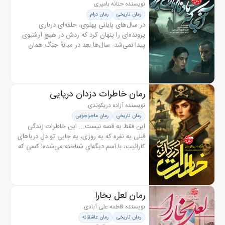
نویسنده حنانه بامیری
رمان تاریخی
رمان درام
در سال‌های پایانی پهلوی، حلقه‌ای درباری
پرونده‌ای را پنهان کرد که ردش در هیچ آرشیوی
پیدا نمی‌شد. سال‌ها بعد در میانهٔ جنگ همان
پرونده از دل جبهه‌های خاکی دوباره سر برآورد و
باعث ناپدید شدن چند نفر از...
رمان خاطرات دزدان دریایی
نویسنده آزاده دریکوندی
رمان تاریخی
رمان ماجراجویی
این فقط یه قصه نیست... این خاطرات زندگی
قبلی یه نفره که یه روزی، یه جایی تو دل دریاهای
کارائیب، با اسم دیگه‌ای شناخته می‌شده! کسی که
پا به دنیای تاریک و پرهیاهوی دزدان دریایی
گذاشت... وسط بوی باروت و...
رمان لعل بخارا
نویسنده فاطمه علی آبادی
رمان تاریخی
رمان عاشقانه