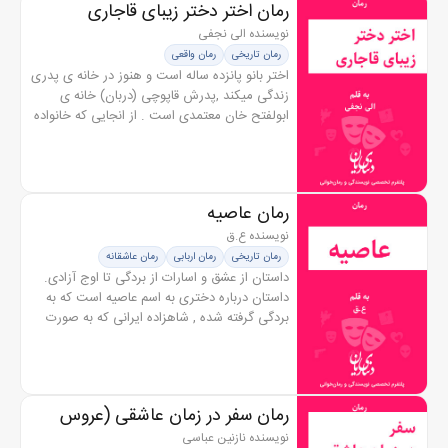
رمان اختر دختر زیبای قاجاری
نویسنده الی نجفی
رمان تاریخی
رمان واقعی
اختر بانو پانزده ساله است و هنوز در خانه ی پدری
زندگی میکند ,پدرش قاپوچی (دربان) خانه ی
ابولفتح خان معتمدی است . از انجایی که خانواده
ی اختر از افراد کم بضاعت در آن زمان بودند
تصمیم میگیرند با هر...
رمان عاصیه
نویسنده ع.ق
رمان تاریخی
رمان اربابی
رمان عاشقانه
داستان از عشق و اسارات از بردگی تا اوج آزادی.
داستان درباره دختری به اسم عاصیه است که به
بردگی گرفته شده , شاهزاده ایرانی که به صورت
ناشناس در اون شهر سکونت داره ، عاصیه رو
میخره و زندگی جدیدی بهش...
رمان سفر در زمان عاشقی (عروس
خدایان)
نویسنده نازنین عباسی