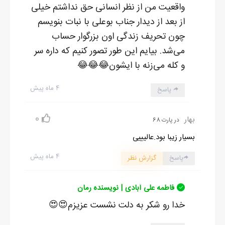
واقعیت من از نظر انسانی حق نداشتم خیلی
از بعد از دیدار جناب بوعلی با نبات بنویسم
چون تحریف زندگی اون بزرگوار حساب
می‌شد. بیایم این طور تصور کنیم که داره سر
و کله می‌زنه با ایشون😂😂😂
۴ ماه پیش
پاسخ
0
بهار
در پارت 68
بسیار زیبا بود.عالیییی
۴ ماه پیش
پاسخ
گزارش نظر
فاطمه علی آبادی | نویسنده رمان
خدا رو شکر به دلت نشست عزیزم😍😍