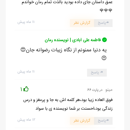
عمق داستان جای داده بودید بالذت تمام رمان خواندم
🌹🌹🌹
۱۱ ماه پیش
پاسخ
گزارش نظر
فاطمه علی آبادی | نویسنده رمان
یه دنیا ممنونم از نگاه زیبات رضوانه جان😍
😍
۱۱ ماه پیش
پاسخ
1
مینو
در پارت 66
فوق العاده زیبا بود،هر کلمه اش به جا و پرمغز و درس
زندگی بود،احسنت بر شما نویسنده ی با سواد
۱۲ ماه پیش
پاسخ
گزارش نظر