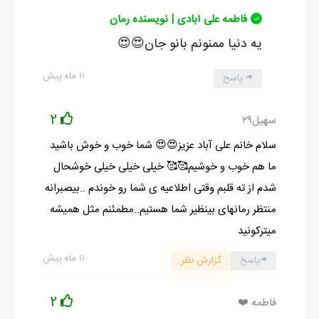
فاطمه علی آبادی | نویسنده رمان
یه دنیا ممنونم بانو جان😍😍
۱۱ ماه پیش
پاسخ
2
سهیل۲۹
سلام خانم علی آباد عزیز😍😍 شما خوب و خوش باشید
ما هم خوب و خوشیم🥰🥰 خیلی خیلی خیلی خوشحال
شدم از ته قلبم وقتی اطلاعیه ی شما رو خوندم ..بیصبرانه
منتظر رمانهای بینظیر شما هستیم..مطمئنم مثل همیشه
میترکونید
۱۱ ماه پیش
پاسخ
گزارش نظر
2
فاطمه ❤️