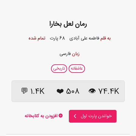
رمان لعل بخارا
به قلم
فاطمه علی آبادی
68 پارت
تمام شده
زبان
فارسی
عاشقانه
تاریخی
1.4K 💬
❤️
508
74.4K 👁
خواندن پارت اول
افزودن به کتابخانه