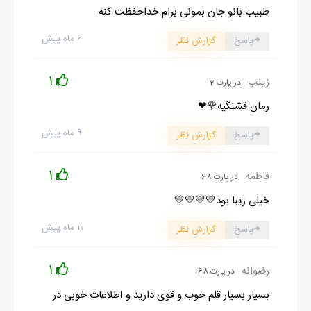
طبیب بانو جان بمونی برام خداحفظت کنه
۶ ماه پیش
پاسخ
گزارش نظر
1
زینب
در پارت 2
رمان قشنگیه🌹❤
۹ ماه پیش
پاسخ
گزارش نظر
1
فاطمه
در پارت 68
خیلی زیبا بود💛💛💛💛
۱۰ ماه پیش
پاسخ
گزارش نظر
1
رضوانه
در پارت 68
بسیار بسیار قلم خوب و قوی دارید و اطلاعات خوبی در