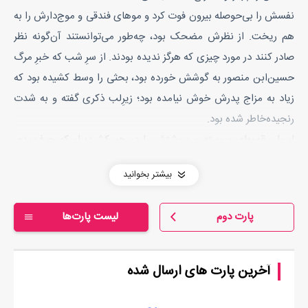
نفسش را بی‌حوصله بیرون فوت کرد و موهای فندقی و موج‌دارش را به
هم ریخت. از نظرش مضحک بود، چه‌طور می‌توانستند آن‌گونه نظر
صادر کنند در مورد چیزی که هرگز ندیده بودند. از سرِ شب که خبرِ مرگ
حسین‌ابن منصور به گوشش خورده بود، بحثی را وسط کشیده بود که
زیاد به مزاج پدرش خوش نیامده بود؛ زیرِلب ذکری گفته و به شدت
رنجیده‌خاطر شده بود.
ابروان قهوه‌ایِ پیوسته و پرپشتش را در هم کشید؛ او که حرف بدی
نزده بود، فقط گفته بود ای کاش می‌توانست جنازه‌ی پیرمرد مُرده را
بیشتر بخوانید
بشکافد و ببیند درونش چه می‌گذرد. مادرش محکم بر گونه‌ی تُپل و
سفیدش کوبیده و مرگش را از خدا خواسته بود. پدرش گفته بود این
پارت دوم
لیست پارت‌ها
حرف‌ها همه نتیجه‌ی زمزمه‌های جدیدی‌ست که تازگی‌ها در این بِلاد به
گوش می‌رسد، شیعه‌ی اسماعیلی دیگر چه صیغه‌ای بود. ولی او کاری به
این حرف‌ها نداشت؛ کنجکاوی داشت مغزش را چون موریانه
آخرین پارت های ارسال شده
می‌جوید. دستش را بندِ شال سرمه‌ای که همچون کمربندی از شانه تا
کمرش بسته بود کرد و بالاخره تصمیمش را گرفت. خورشید که طلوع