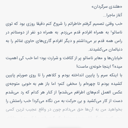
«هلندی سرگردان»
آغاز ماجرا...
خب وقتی تصمیم گرفتم خاطراتم را شروع کنم دقیقا روزی بود که توی
ناسائو¹ به همراه افرادم قدم می‌زدم. به همراه دو نفر از دوستانم در
راس همه قدم بر می‌داشتم و دیگر افرادم گاری‌های حاوی غنائم را به
دنبالمان می‌کشیدند.
خیابان‌ها و معابر ناسائو پر از کثافت و شرارت بود؛ اما خب کی اهمیت
میده؟ اینجا خونه‌ی ماست!
با اینکه سرم را پایین انداخته بودم و کلاهم را تا روی صورتم پایین
کشیده بودم تا چهره‌ام را مخفی کنم؛ اما باز هم به خوبی متوجه‌ی
عکس العمل آدم‌های اطرافم می‌شدم! از کنار هر کدام که رد می‌شدم
دست از کار می‌کشید و بی حرکت به من نگاه می‌کرد! خب راستش را
بخواهید من به آن‌ها حق می‌دادم چون در واقع عجیب ترین کسی
بودم که در زندگی‌شان دیده بودند! یک کت بلندِ مشکی به تن داشتم
که دو طرفش با دکمه‌های برنجی تزئین شده بود؛ با یک پیراهن پوئت