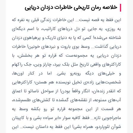
خلاصه رمان تاریخی خاطرات دزدان دریایی
این فقط یه قصه نیست... این خاطرات زندگی قبلی یه نفره که
یه روزی، یه جایی تو دل دریاهای کارائیب، با اسم دیگه‌ای
شناخته می‌شده! کسی که پا به دنیای تاریک و پرهیاهوی دزدان
دریایی گذاشت... وسط بوی باروت و نبردهای خونین! خاطرات
دزدان دریایی یه مجموعه‌ست که قراره تو هر بخشش، با
کاراکترهای واقعی تاریخ مثل بلک بیرد، چارلز وین، جک راکهام
و خیلی‌های دیگه روبه‌رو بشی. اما در کنار اون‌ها،
شخصیت‌هایی زاده‌ی تخیل نویسنده هم هستن؛ کاراکترهایی
که انقدر زنده‌ان، انگار واقعاً بودن! از سواحل ناسائو تا اعماق
آب‌های ممنوعه، از نقشه‌های گمشده تا کشتی‌های طلسم‌شده،
هر قسمت از این مجموعه قراره تو رو بکشه وسط یه
ماجراجویی تازه... فقط کافیه سوار «ابر سیاه» بشی و با کاپیتان
شوآن لئوپاردو، همراه بشی! این فقط یه داستان نیست… این