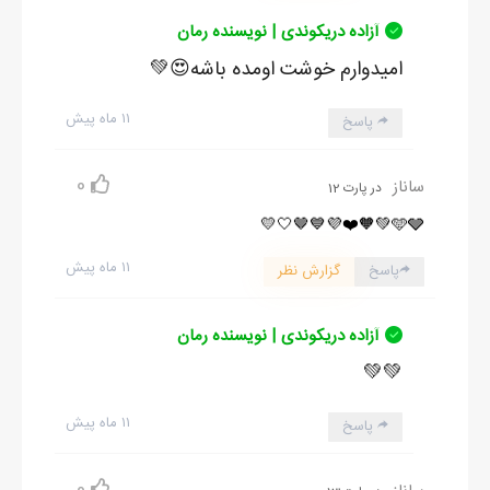
آزاده دریکوندی | نویسنده رمان
امیدوارم خوشت اومده باشه😍💚
۱۱ ماه پیش
پاسخ
0
ساناز
در پارت 12
🩵🩶💚🧡❤️💜💙🤎🤍💛
۱۱ ماه پیش
پاسخ
گزارش نظر
آزاده دریکوندی | نویسنده رمان
💚💚
۱۱ ماه پیش
پاسخ