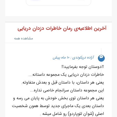
خب این هدیه‌ی خورشید در طول این هشت ماه دریانوردی مداوم به
من بود!
- ببین کی اینجاست! عجیب ترین ناخدای روی زمین.
لبخند سردی زدم و چند قدم به جلو برداشتم. اندرسون موهای
آخرین اطلاعیه‌ی رمان خاطرات دزدان دریایی
طلایی‌اش را یک طرفه شانه زده بود و چشمان سبزش از دیدن من
مشاهده همه
واقعا می‌درخشیدند. خب من به همان دلایلی که گفتم مورد خوبی برای
دست انداختن بودم!
کنار میزش که از چوب ماهون بود، ایستادم و انگشت اشاره‌ام را روی
آزاده دریکوندی : ۱۰ ماه پیش
کُره‌ی برنزی کشیدم تا بچرخد و کمی تفریح کرده باشم. گفتم:
‼️دوستان توجه بفرمایید‼️
- برات غنائم اوردم!
خاطرات دزدان دریایی یک مجموعه داستانه...
ابروهای روشنش را بالا انداخت و گفت:
یعنی هر داستان، با داستان قبل و بعدش متفاوته.
- واقعا؟ خیلی عالیه کاپیتان شوآن لئوپاردو!
این مجموعه داستان سرانجام خاصی نداره...
هکتور لیستی که از پیش تهیه کرده بود را مقابل اندرسون گرفت و
یعنی هر داستان توی بخش خودش به پایان می رسه و
گفت:
داستان بعدی یک ماجرای جدید توسط همون شخصیت
- و البته که برای تأمین اومدیم!
اصلی (شوآن لئوپاردو) رو شامل میشه .