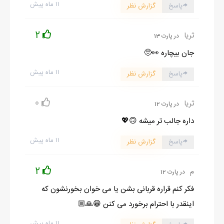
فلوریدا و شمال کوبا واقع شده؛ موقعیتی مرکزی و راهبردی در
۱۱ ماه پیش
پاسخ
گزارش نظر
مسیرهای دریایی منطقه
2
ثریا
در پارت 13
جان بیچاره 👀🥺
۱۱ ماه پیش
پاسخ
گزارش نظر
0
ثریا
در پارت 12
داره جالب تر میشه 🙃💖
۱۱ ماه پیش
پاسخ
گزارش نظر
2
م
در پارت 12
فکر کنم قراره قربانی بشن یا می خوان بخورنشون که
اینقدر با احترام برخورد می کنن 😁🙏🏼
۱۱ ماه پیش