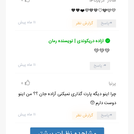
0
ساناز
در پارت 13
💛🩶🩵🤍🤎💙💜❤️🧡🧡
۱۱ ماه پیش
پاسخ
گزارش نظر
آزاده دریکوندی | نویسنده رمان
💚💚💚
۱۱ ماه پیش
پاسخ
0
پرنیا
چرا اینو دیگه پارت گذاری نمیکنی آزاده جان ؟؟ من اینو
دوست دارم 🥺
۱۱ ماه پیش
پاسخ
گزارش نظر
مشاهده نظرات بیشتر