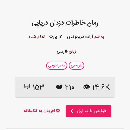
رمان خاطرات دزدان دریایی
به قلم
آزاده دریکوندی
13 پارت
تمام شده
زبان
فارسی
تاریخی
ماجراجویی
153 💬
❤️
210
14.6K 👁
خواندن پارت اول
افزودن به کتابخانه