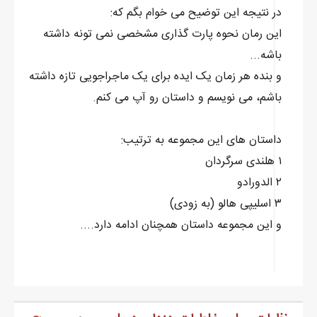
من هنوز هم خودم را با آن کُره‌ی جغرافیایی سرگرم کرده بودم.
در نتیجه این توضیح می خوام بگم که:
اندرسون با دقت نگاهی به کاغذ توی دستش انداخت و بعد توی یکی
این رمان نحوه پارت گذاری مشخصی نمی تونه داشته
از کتاب‌های چرمی‌اش به دنبال دست نوشته‌ی انبارش گشت.
باشه...
- خب از این مقدار می‌تونم تقریبا نصفش رو براتون فراهم کنم.
و بنده هر زمان یک ایده برای یک ماجراجویی تازه داشته
رابین فورا پاسخ داد:
باشم، می نویسم و داستان رو آپ می کنم.
- نصفش به درد ما نمی‌خوره!
اندرسون نگاهی به بی توجهی من انداخت و فکر کنم به خوبی
داستان های این مجموعه به ترتیب:
دستگیرش شده بود که افرادم در واقع سکوتم را برای او معنا می‌کردند.
۱ هلندی سرگردان
سپس رو به رابین پاسخ داد:
۲ الدورادو
- اوضاع جزیره اصلا خوب نیست! امیدوارم حداقل از غارت اخیرتون
۳ اسلیپی هالو (به زودی)
باروت خوبی رو به جیب زده باشید! متاسفانه مجبورید منتظر مزد
و این مجموعه داستان همچنان ادامه دارد....
غنائم‌تون بمونید و این... یه مقدار طول می‌کشه!
بدون اینکه نگاهش کنم فورا واکنش نشان دادم.
- چقدر؟ تاریخ دقیق بده! چند ساعت یا یک روز؟
اندرسون پوزخندی زد و پاسخ داد: