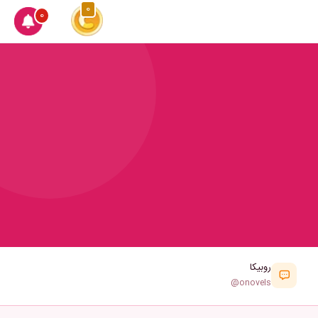
0
0
روبیکا
@onovels