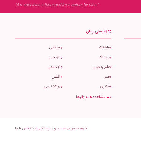
"A reader lives a thousand lives before he dies."
ژانرهای رمان
عاشقانه
معمایی
ترسناک
تاریخی
علمی‌تخیلی
اجتماعی
طنز
اکشن
فانتزی
روانشناسی
← مشاهده همه ژانرها
حریم خصوصی
قوانین و مقررات
کپی‌رایت
تماس با ما