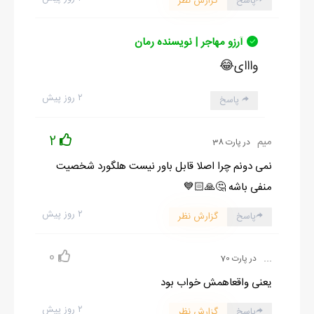
پاسخ
گزارش نظر
آرزو مهاجر | نویسنده رمان
وااای😂
۲ روز پیش
پاسخ
2
میم
در پارت 38
نمی دونم چرا اصلا قابل باور نیست هلگورد شخصیت
منفی باشه 🤔🙏🏻💙
۲ روز پیش
پاسخ
گزارش نظر
0
...
در پارت 70
یعنی واقعاهمش خواب بود
۲ روز پیش
پاسخ
گزارش نظر