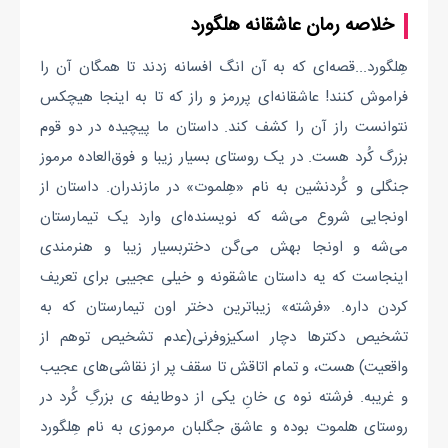
خلاصه رمان عاشقانه هلگورد
هِلگورد...قصه‌ای که به آن انگ افسانه زدند تا همگان آن را
فراموش کنند! عاشقانه‌ای پررمز و راز که تا به اینجا هیچکس
نتوانست راز آن را کشف کند. داستان ما پیچیده در دو قوم
بزرگ کُرد هست. در یک روستای بسیار زیبا و فوق‌العاده مرموز
جنگلی و کُردنشین به نام «هِلموت» در مازندران. داستان از
اونجایی شروع می‌شه که نویسنده‌ای وارد یک تیمارستان
می‌شه و اونجا بهش می‌گن دختربسیار زیبا و هنرمندی
اینجاست که یه داستان عاشقونه و خیلی عجیبی برای تعریف
کردن داره. «فرشته» زیباترین دختر اون تیمارستان که به
تشخیص دکترها دچار اسکیزوفرنی(عدم تشخیص توهم از
واقعیت) هست، و تمام اتاقش تا سقف پر از نقاشی‌های عجیب
و غریبه. فرشته نوه ی خانِ یکی از دوطایفه ی بزرگِ کُرد در
روستای هلموت بوده و عاشق جگلبان مرموزی به نام هِلگورد