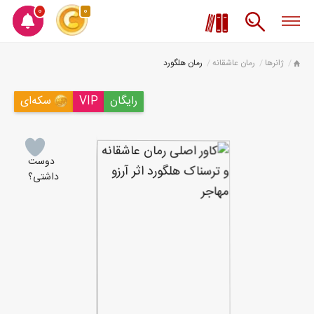
0
0
ژانرها
رمان عاشقانه
رمان هلگورد
رایگان
VIP
سکه‌ای
دوست
داشتی؟