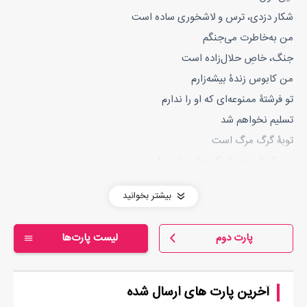
شکار دزدی، ترس و لاشخوری ساده است
من به‌خاطرت می‌جنگم
جنگ، خاصِ حلال‌زاده است
من کابوس زندۀ بیشه‌زارم
تو فرشتۀ ممنوعه‌ای که او را ندارم
تسلیم نخواهم شد
توبۀ گرگ مرگ است
من که تا سحر با یک چشم باز بیدارم
طلسمم را بشکن
بیشتر بخوانید
این اجازه را می‌دهم
با تو التیام می‌یابم
پارت دوم
لیست پارت‌ها
فرشته‌ای یا مرهم؟
من گرگ نیستم
اما شکارم تویی
آخرین پارت های ارسال شده
مرا ببوس و رهایم کن