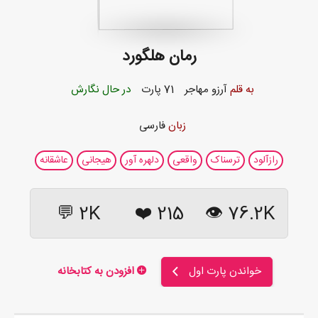
رمان هلگورد
به قلم
آرزو مهاجر
71 پارت
در حال نگارش
زبان
فارسی
رازآلود
ترسناک
واقعی
دلهره آور
هیجانی
عاشقانه
2K 💬
❤️
215
76.2K 👁
خواندن پارت اول
افزودن به کتابخانه