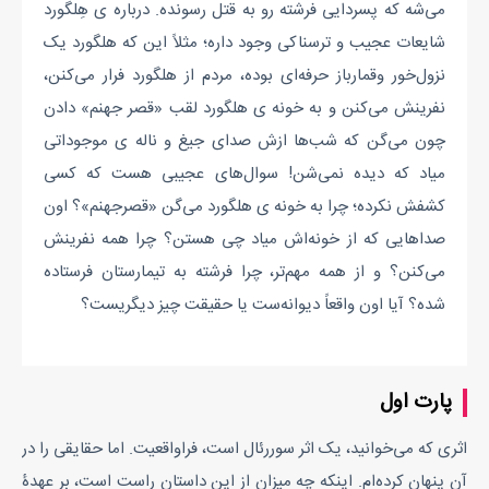
می‌شه که پسردایی فرشته رو به قتل رسونده. درباره ی هِلگورد
شایعات عجیب و ترسناکی وجود داره؛ مثلاً این که هلگورد یک
نزول‌خور وقمارباز حرفه‌ای بوده، مردم از هلگورد فرار می‌کنن،
نفرینش می‌کنن و به خونه ی هلگورد لقب «قصر جهنم» دادن
چون می‌گن که شب‌ها ازش صدای جیغ و ناله ی موجوداتی
میاد که دیده نمی‌شن! سوال‌های عجیبی هست که کسی
کشفش نکرده؛ چرا به خونه ی هلگورد می‌گن «قصرجهنم»؟ اون
صداهایی که از خونه‌اش میاد چی هستن؟ چرا همه نفرینش
می‌کنن؟ و از همه مهم‌تر، چرا فرشته به تیمارستان فرستاده
شده؟ آیا اون واقعاً دیوانه‌ست یا حقیقت چیز دیگریست؟
پارت اول
اثری که می‌خوانید، یک اثر سوررئال است، فراواقعیت. اما حقایقی را در
آن پنهان کرده‌ام. اینکه چه میزان از این داستان راست است، بر عهدۀ