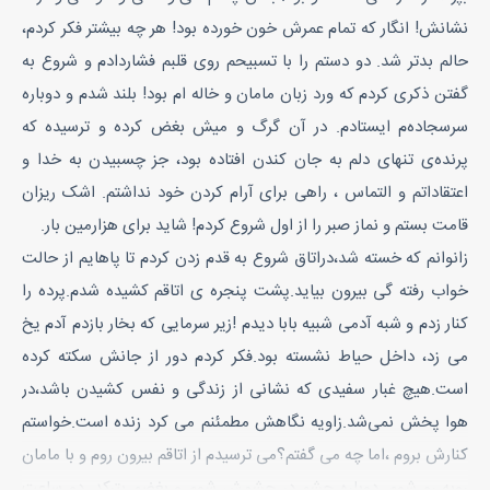
نشانش! انگار که تمام عمرش خون خورده بود! هر چه بیشتر فکر کردم،
حالم بدتر شد. دو دستم را با تسبیحم روی قلبم فشاردادم و شروع به
گفتن ذکری کردم که ورد زبان مامان و خاله ام بود! بلند شدم و دوباره
سرسجاده‌م ایستادم. در آن گرگ و میش بغض کرده و ترسیده که
پرنده‌ی تنهای دلم به جان کندن افتاده بود، جز چسبیدن به خدا و
اعتقاداتم و التماس ، راهی برای آرام کردن خود نداشتم. اشک ریزان
قامت بستم و نماز صبر را از اول شروع کردم! شاید برای هزارمین بار.
زانوانم که خسته شد،دراتاق شروع به قدم زدن کردم تا پاهایم از حالت
خواب رفته گی بیرون بیاید.پشت پنجره ی اتاقم کشیده شدم.پرده را
کنار زدم و شبه آدمی شبیه بابا دیدم !زیر سرمایی که بخار بازدم آدم یخ
می زد، داخل حیاط نشسته بود.فکر کردم دور از جانش سکته کرده
است.هیچ غبار سفیدی که نشانی از زندگی و نفس کشیدن باشد،در
هوا پخش نمی‌شد.زاویه نگاهش مطمئنم می کرد زنده است.خواستم
کنارش بروم ،اما چه می گفتم؟می ترسیدم از اتاقم بیرون روم و با مامان
روبه رو شوم. دوباره چشم در چشمش شوم و بغضم بترکد. دو ساعت