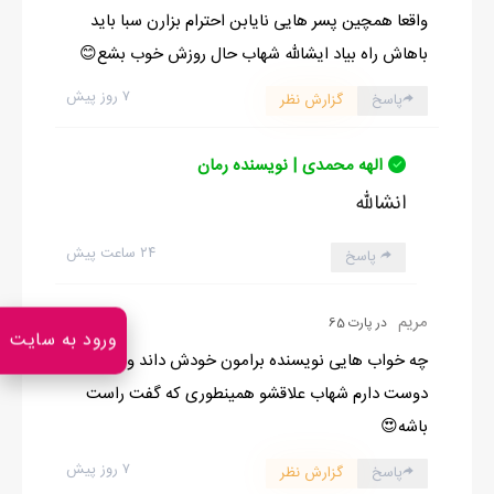
واقعا همچین پسر هایی نایابن احترام بزارن سبا باید
باهاش راه بیاد ایشالله شهاب حال روزش خوب بشع😊
۷ روز پیش
پاسخ
گزارش نظر
الهه محمدی | نویسنده رمان
انشالله
۲۴ ساعت پیش
پاسخ
2
مریم
در پارت 65
ورود به سایت
چه خواب هایی نویسنده برامون خودش داند ولی
دوست دارم شهاب علاقشو همینطوری که گفت راست
باشه😍
۷ روز پیش
پاسخ
گزارش نظر