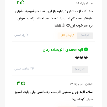
2
م
در پارت 65
خدا کنه از دماغش درنیاره باز این همه خوشیو،به عشق و
علاقش مطمئنم اما بعید نیست هر لحظه بزنه به سرش
بره سر خونه اول😍 🤔🙏🏻
۷ روز پیش
پاسخ
گزارش نظر
الهه محمدی | نویسنده رمان
❤️❤️❤️
۲۴ ساعت پیش
پاسخ
3
مهین
در پارت 66
سلام الهه جون ممنون ااز تمام زحماتتون ولی پارت امروز
خیلی کوتاه بود