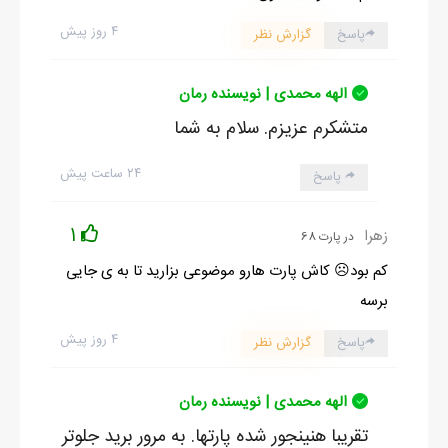
۴ روز پیش
پاسخ
گزارش نظر
الهه محمدی | نویسنده رمان
متشکرم عزیزم. سلام به شما
۲۴ ساعت پیش
پاسخ
1
زهرا
در پارت 68
کم بود☹️ کاش پارت هارو موضوعی بزارید تا به ی جایی
برسه
۴ روز پیش
پاسخ
گزارش نظر
الهه محمدی | نویسنده رمان
تقریبا هنینجور شده پارتها. به مرور برید جلوتر