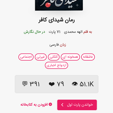
رمان شیدای کافر
به قلم
الهه محمدی
71 پارت
در حال نگارش
زبان
فارسی
عاشقانه
همخونه ای
کلکلی
غیرتی
اجتماعی
ازدواج اجباری
391 💬
❤️
79
51.1K 👁
خواندن پارت اول
افزودن به کتابخانه