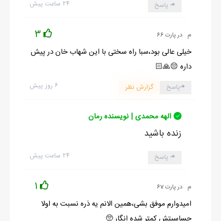
۲۴ ساعت پیش
پاسخ
3
م
در پارت 66
خیلی عالی بود،سبا راه سختی با این شهاب خان در پیش
داره 😔🙏🏻
۶ روز پیش
پاسخ
گزارش نظر
الهه محمدی | نویسنده رمان
زنده باشید
۲۴ ساعت پیش
پاسخ
1
م
در پارت 67
امیدوارم موفق بشی،همین الانم یه ذره نسبت به اولا
حساسیتش کمتر شده انگار 🥺