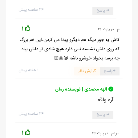
۲۴ ساعت پیش
پاسخ
1
م
در پارت 64
کاش یه جور دیگه هم دیگرو پیدا می کردن،این غم بزرگ
که روی دلش نشسته نمی ذاره هیچ شادی تو دلش بیاد
چه برسه بخواد خوشرو باشه 😔🙏🏻
۱ هفته پیش
پاسخ
گزارش نظر
الهه محمدی | نویسنده رمان
آره واقعا
۲۴ ساعت پیش
پاسخ
1
مریم
در پارت 64