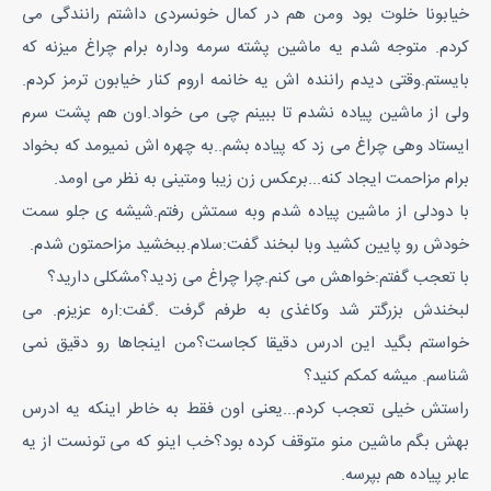
خیابونا خلوت بود ومن هم در کمال خونسردی داشتم رانندگی می
کردم. متوجه شدم یه ماشین پشته سرمه وداره برام چراغ میزنه که
بایستم.وقتی دیدم راننده اش یه خانمه اروم کنار خیابون ترمز کردم.
ولی از ماشین پیاده نشدم تا ببینم چی می خواد.اون هم پشت سرم
ایستاد وهی چراغ می زد که پیاده بشم..به چهره اش نمیومد که بخواد
برام مزاحمت ایجاد کنه...برعکس زن زیبا ومتینی به نظر می اومد.
با دودلی از ماشین پیاده شدم وبه سمتش رفتم.شیشه ی جلو سمت
خودش رو پایین کشید وبا لبخند گفت:سلام.ببخشید مزاحمتون شدم.
با تعجب گفتم:خواهش می کنم.چرا چراغ می زدید؟مشکلی دارید؟
لبخندش بزرگتر شد وکاغذی به طرفم گرفت .گفت:اره عزیزم. می
خواستم بگید این ادرس دقیقا کجاست؟من اینجاها رو دقیق نمی
شناسم. میشه کمکم کنید؟
راستش خیلی تعجب کردم...یعنی اون فقط به خاطر اینکه یه ادرس
بهش بگم ماشین منو متوقف کرده بود؟خب اینو که می تونست از یه
عابر پیاده هم بپرسه.