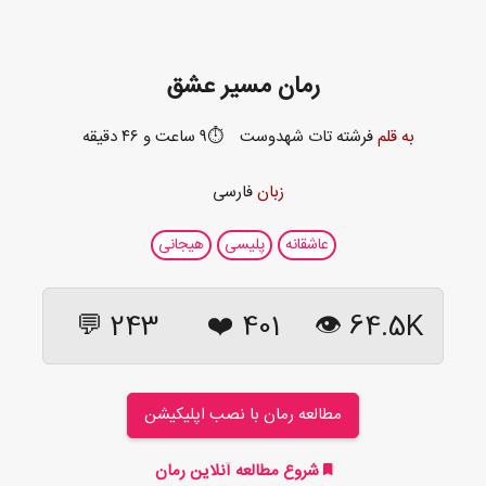
رمان مسیر عشق
به قلم
فرشته تات شهدوست
⏱️۹ ساعت و ۴۶ دقیقه
زبان
فارسی
عاشقانه
پلیسی
هیجانی
243 💬
❤️
401
64.5K 👁
مطالعه رمان با نصب اپلیکیشن
شروع مطالعه آنلاین رمان