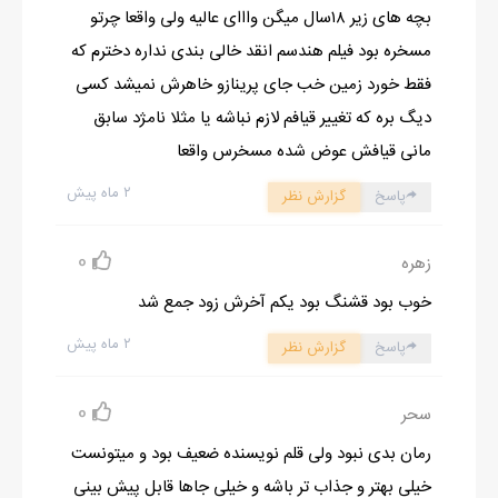
بچه های زیر ۱۸سال میگن وااای عالیه ولی واقعا چرتو
نبود ..ولی هنوز اروم اروم اشکم می اومد.نمی تونستم کنترلشون کنم.
مسخره بود فیلم هندسم انقد خالی بندی نداره دخترم که
به صورت مامان نگاه کردم .منتظر چشم به من دوخته بود. با صدای
فقط خورد زمین خب جای پرینازو خاهرش نمیشد کسی
گرفته ای که به خاطر گریه کمی
دیگ بره که تغییر قیافم لازم نباشه یا مثلا نامژد سابق
خش دار شده بود گفتم:مامان..امروز که از دانشگاه می اومدم.......
مانی قیافش عوض شده مسخرس واقعا
همه چیز رو براش تعریف کردم.توی چشماش اشک جمع شده بود.بعد
از اینکه حرفام تموم شد بغلم کرد وگفت:اروم باش عزیزم.الان به پدرت
۲ ماه پیش
پاسخ
گزارش نظر
زنگ می زنم تا بیاد ببینیم چکار باید بکنیم.همه چی درست میشه
0
دخترم.دیگه گریه نکن.
زهره
ولی من می ترسیدم.حتی جرات نداشتم تا جلوی در خونه برم چه برسه
خوب بود قشنگ بود یکم آخرش زود جمع شد
پامو اونورترهم بذارم.وای حالا دانشگاه رو چکار کنم؟
۲ ماه پیش
پاسخ
گزارش نظر
مامان با بابا تماس گرفت وفقط بهش گفت حال من خوب نیست و
زود بیاد خونه.بابا هم بعد ازنیم ساعت خودش رو رسوند وسراسیمه وارد
0
سحر
خونه شد.من توی سالن روی مبل دراز کشیده بودم که با دیدن پدرم از
رمان بدی نبود ولی قلم نویسنده ضعیف بود و میتونست
جام بلند شدم وسلام کردم.
خیلی بهتر و جذاب تر باشه و خیلی جاها قابل پیش بینی
بابا با تعجب داشت نگاهم می کرد.بعد عصبانی رو به مامان