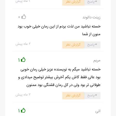
۱ ماه پیش
پاسخ
گزارش نظر
انگار همین چند تا جمله کافی بود تا من هم مثل بچه ها بزنم زیر گریه
وخودمو پرت کنم توی اغوشه گرم وامن مادرم.زار می زدم وسرمو تکون
0
زینت دالوند
می دادم.
خسته نباشید من لذت بردم از این رمان خیلی خوب بود
مامان کمکم کرد تا روی مبل بنشینم خودش هم نشست کنارم وسرمو
منون از شما
توی بغلش گرفت ونوازشم کرد.
۲ ماه پیش
گفت:پرینازه مادر...اخه چی شده؟من که نصف عمر شدم.اخه چرا انقدر
پاسخ
گزارش نظر
پریشونی؟
1
مریم
اروم روی سرمو بوسید وگفت:اروم باش دخترم.اروم باش وبگو چی
شده؟
خسته نباشید میگم به نویسنده عزیز خیلی رمان خوبی
با هق هق سرمو از اغوشش جدا کردم وگفتم:مامان...امروز ..امروز...
بود عالی فقط کاش یکم آخرش بیشتر توضیح میدادی و
مامانم برخلافه همیشه بی صبرانه گفت:امروز چی پریناز؟بگو دخترم.تو
طولانی تر بود ولی در کل رمان قشنگی بود ممنون
رو خدا انقدر گریه نکن.
۲ ماه پیش
پاسخ
گزارش نظر
از جاش بلند شد وبه اشپزخونه رفت .وقتی برگشت توی دستاش یه
لیوان شربت قند بود.داد دستم ومن هم یه نفس سرکشیدم.بعد از
1
اتی
خوردنش احساس بهتری داشتم ودیگه از اون ضعف جسمیم خبری