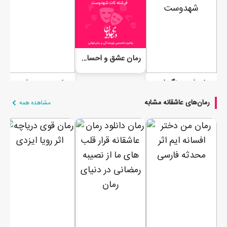
به بابا گفتم:بابا می تونیم به پلیس اطلاع بدیم.
بابا پوزخندی زد وگفت:پلیس؟هه...اونا از هیچی وهیچ کسی نمی
ترسند..اونا...(توی چشمام خیره شد وگفت:اونا دل نترسی دارند دختر.
اینو بفهم..حتی می تونند تو رو به راحتی بکشند ومطمئن باش ککشون
رمان عشق و احساس من
هم نمی گزه.
با ترس اب دهانم رو قورت دادم وگفتم:منو بکشند؟اخه چرا؟
رمان آبی برنگ احساس من (جلد دوم عشق احساس من)
رمان در مسیر آب و آتش
رمان‌های عاشقانه مشابه
مشاهده همه
ادامه رمان در اپلیکیشن
شروع مطالعه آنلاین رمان