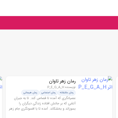
رمان زهر تاوان
نویسنده P_E_G_A_H
رمان عاشقانه
رمان اجتماعی
رمان هیجانی
عصیانگری که آمده تا قصاص کند. تا به جبران
آتشی که بر جانش افتاده زندگی دیگران را
بسوزاند و بخشکاند. آمده تا با افسونگری جام زهر
را در کام دشمنانش بریزد…