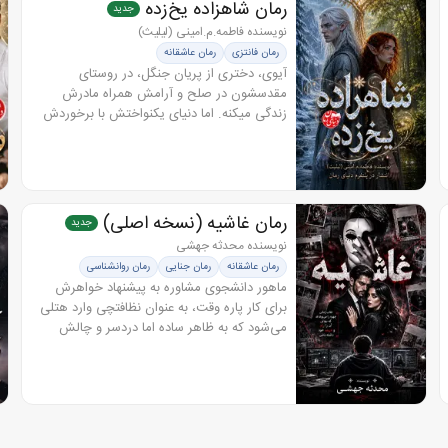
رمان شاهزاده یخ‌زده
جدید
نویسنده فاطمه.م.امینی (لیلیث)
رمان فانتزی
رمان عاشقانه
آیوی، دختری از پریان جنگل، در روستای
مقدسشون در صلح و آرامش همراه مادرش
زندگی میکنه. اما دنیای یکنواختش با برخوردش
به یک غریبه زخمی، متزلزل میشه. درحالیکه
سربازای سلطنتی در تعقیب اون مرد هستن،
تصمیمش...
رمان غاشیه (نسخه اصلی)
جدید
نویسنده محدثه جهشی
رمان عاشقانه
رمان جنایی
رمان روانشناسی
رمان معمایی
ماهور دانشجوی مشاوره به پیشنهاد خواهرش
برای کار پاره وقت، به عنوان نظافتچی وارد هتلی
می‌شود که به ظاهر ساده اما دردسر و چالش
برایش خواهد داشت او خیلی زود با غاشیه، فردی
مرموز و خطرناک روبه‌رو می‌شود...