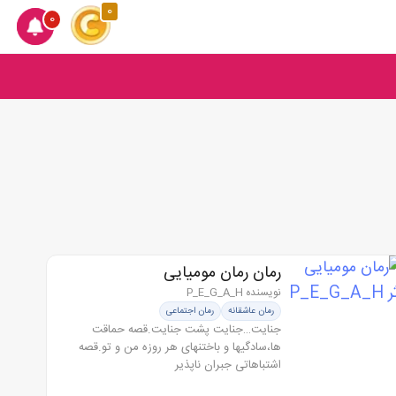
0
0
رمان رمان مومیایی
نویسنده P_E_G_A_H
رمان عاشقانه
رمان اجتماعی
جنایت…جنایت پشت جنایت.قصه حماقت
ها،سادگیها و باختنهای هر روزه من و تو.قصه
اشتباهاتی جبران ناپذیر