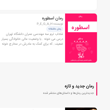
آرزو طلب نمیکنم، آرزو...
رمان اسطوره
نویسنده P_E_G_A_H
رمان عاشقانه
شاداب ترم سه مهندسی عمران دانشگاه تهران
درس می خونه ..با وضعیت مالی خانوادگی بسیار
ضعیف…که برای کمک به مادرش در مخارج خونه
احتیاج به یه کار نیمه وقت داره…تبسم دوستش
اونو برای کار منشی گری در یک شرکت...
رمان جدید و تازه
جدیدترین رمان‌ها و داستان‌های منتشر شده