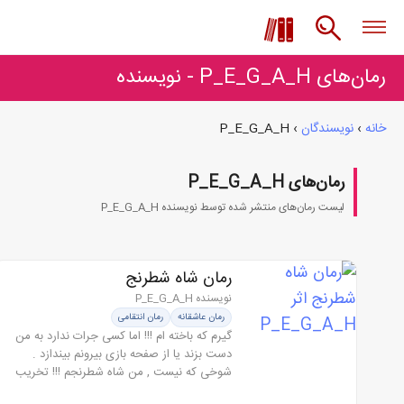
رمان‌های P_E_G_A_H - نویسنده
خانه
›
نویسندگان
›
P_E_G_A_H
رمان‌های P_E_G_A_H
لیست رمان‌های منتشر شده توسط نویسنده P_E_G_A_H
رمان شاه شطرنج
نویسنده P_E_G_A_H
رمان عاشقانه
رمان انتقامی
گیرم که باخته ام !!! اما کسی جرات ندارد به من
دست بزند یا از صفحه بازی بیرونم بیندازد .
شوخی که نیست , من شاه شطرنجم !!! تخریب
می کنم آنچه را که نمی توانم باب میلم بسازم .