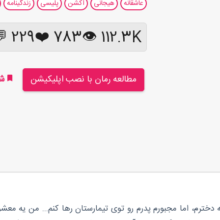
عاشقانه
هیجانی
اکشن
پلیسی
زندگینامه
229 💬
❤️
783
112.3K 👁
مطالعه رمان با نصب اپلیکیشن
شر
ه دخترم، اما مجبورم پدرم رو توی تیمارستان رها کنم... من یه معشو