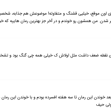
روع کرد به غر زدن:
ای اون موقع، خیلیی قشنگ و متفاوته! موضوعش هم جذابه، شخصی
ن. من همشون رو خوندم و در آخر جز بهترین رمان هاییه که خوندم و
گفتم:
ی نقطه ضعف داشت مثل اولاش ک خیلی همه چی گنگ بود و تشخ
ادامه رمان در اپلیکیشن
شروع مطالعه آنلاین رمان
عد خوندن این رمان تا سه هفته افسرده بودم و با خوندن این رمان به ف
 ولی حیف