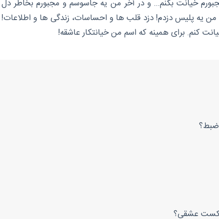
جبورم خیانت بکنم... و در آخر من یه جاسوسم و مجبورم بخاطر دل 
من یه پلیس دزدم! دزد قلب ها و احساسات، زندگی ها و اطلاعات! 
انت کنم. برای همینه که اسم من خیانتکار عاشقه!
وضبط؟
شکست عشقی؟