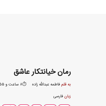
رمان خیانتکار عاشق
به قلم
فاطمه عبدالله زاده
⏱️۸ ساعت و ۵۵ دقیقه
زبان
فارسی