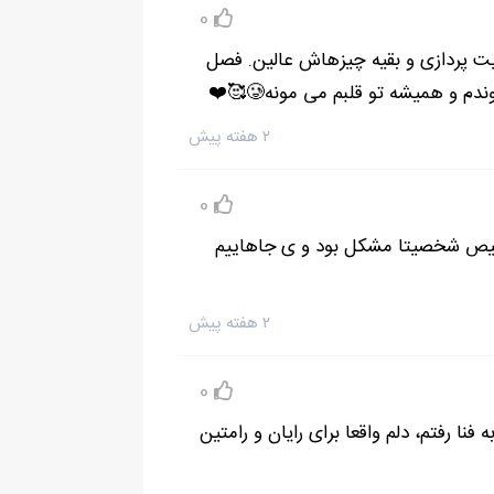
0
ت پردازی و بقیه چیزهاش عالین. فصل
 همیشه تو قلبم می مونه🥲🥰❤️
۲ هفته پیش
0
یص شخصیتا مشکل بود و ی جاهاییم
۲ هفته پیش
0
نا رفتم، دلم واقعا برای رایان و رامتین