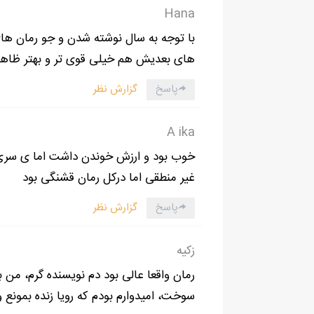
Hana
انگار که با این سوالم داغ دلش تازه شده باشه، ش
با توجه به سال نوشته شدن و جو رمان ه
_آخه مرده شورم رو ببرن شغل قحطی بود؟
های بعدیش هم خیلی قوی تر و بهتر ظاهر شد
بعد هم با اشاره بهم گفت:
_تقصیر توعه عوضیه
پاسخ
گزارش نظر
اخمام رفت تو هم و با لحنی بدتر از لحن خودش 
A ika
خوب بود و ارزش خوندن داشت اما ی سر
غیر منطقی اما درکل رمان قشنگی بود
پاسخ
گزارش نظر
زکیه
رمان واقعا عالی بود دم نویسنده گرم، من ب
سوخت، امیدوارم بودم که رویا زنده بمونع