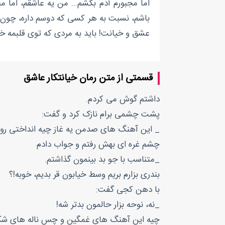
اما مجبورم آدم بکشم... من یه عاشقم، اما م
باشم، نسبت به هر کسی که دوسم داره، چون 
عشق و خیانت! باید به مردی که توی قلبمه خی
قسمتی از متن رمان خیانتکار عاشق
داشتم گوش می کردم.
پشت چشمی برام نازک کرد و گفت:
_ این آهنگ های صدمن یه غاز چیه انداختی ر
چشم غره ای بهش رفتم و جواب دادم
_متناسب با جو بد بینمون گذاشتم.
بندری بزارم بریم وسط خیابون قر بدیم، خوبه!؟
با دهن کجی گفت:
_نه، نوحه بزار حالمون بدتر شه!
چیه این آهنگ های غمگین و چس ناله های 