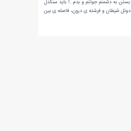
بستن به دشمنم جوتنم و بدم...! باید سنگدل
دوئل شیطان و فرشته ی درون، فاصله ی بین