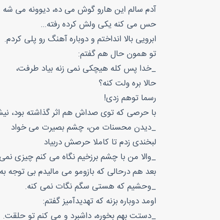
آدم سالم این هارو گوش می ده، دیوونه می شه
حس می کنه یکی ولش کرده رفته...
ابرویی بالا انداختم و دوباره آهنگ رو پلی کردم.
تو همون حال هم گفتم:
_خدا پس کله هیچکی نمی زنه بیاد طرفت،
حالا بره ولت کنه؟
رسما توهم زدی!
با حرصی که توی صداش هم اثر گذاشته بود، نیش
_دیدن محسنات من، چشم بصیرت می خواد
لبخندی زدم تا کاملا حرصش دربیاد
_والا من با چشم برزخیم نگاه می کنم چیزی نمی 
بعد هم درحالی که بازومو می مالیدم بی توجه به
_وحشیم که هستی سگم نگات نمی کنه.
اومد دوباره بزنه که تهدیدآمیز گفتم:
_دستت بهم بخوره، داشبرد و می کنم تو حلقت.