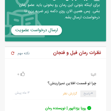
گوشه‌ی خیابون.
برای اینکه بتونی این رمان رو بخونی باید عضو رمان
بشی. پس همین الان روی دکمه زیر ضربه بزن تا
درخواستت ارسال بشه.
ارسال درخواست عضویت
نظرات رمان فیل و فنجان
نکته مهم
0
الینا
چرا تو قسمت افلاین نمیزارینش؟
۳ ماه پیش
پاسخ
گزارش نظر
رویا یزدانپور | نویسنده رمان