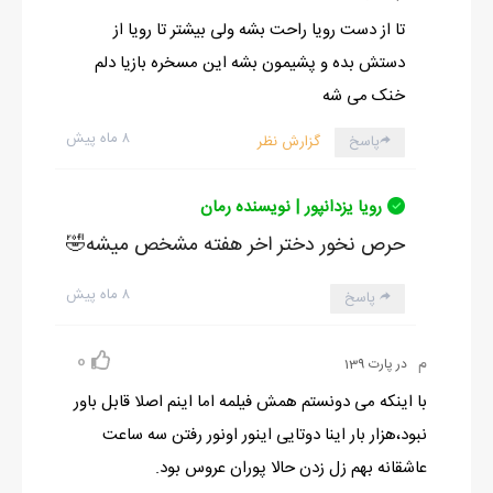
تا از دست رویا راحت بشه ولی بیشتر تا رویا از
دستش بده و پشیمون بشه این مسخره بازیا دلم
خنک می شه
۸ ماه پیش
پاسخ
گزارش نظر
رویا یزدانپور | نویسنده رمان
حرص نخور دختر اخر هفته مشخص میشه🤣
۸ ماه پیش
پاسخ
0
م
در پارت 139
با اینکه می دونستم همش فیلمه اما اینم اصلا قابل باور
نبود،هزار بار اینا دوتایی اینور اونور رفتن سه ساعت
عاشقانه بهم زل زدن حالا پوران عروس بود.