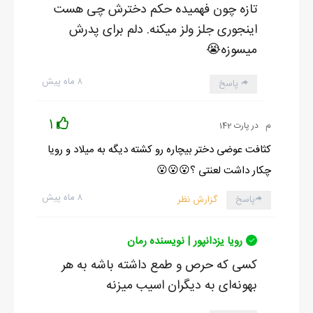
تازه چون فهمیده حکم دخترش چی هست
اینجوری جلز ولز میکنه. دلم برای پدرش
میسوزه😭
۸ ماه پیش
پاسخ
1
م
در پارت 142
کثافت عوضی دختر بیچاره رو کشته دیگه به میلاد و رویا
چکار داشت لعنتی ؟😮😮😮
۸ ماه پیش
پاسخ
گزارش نظر
رویا یزدانپور | نویسنده رمان
کسی که حرص و طمع داشته باشه به هر
بهونه‌ای به دیگران اسیب میزنه