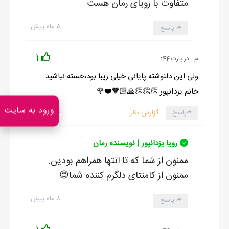
متفاوت با رویای رمان هست
۵ ماه پیش
پاسخ
1
م
در پارت 144
ولی این دلنوشته پایانی خیلی زیبا بود،خسته نباشید
خانم یزدانپور 👏👏👏🙏🏻🧡❤️🌹
ورود به سایت
۸ ماه پیش
پاسخ
گزارش نظر
رویا یزدانپور | نویسنده رمان
ممنون از شما که تا انتها همراهم بودین.
ممنون از کامنتای دلگرم کننده شما😍
۸ ماه پیش
پاسخ