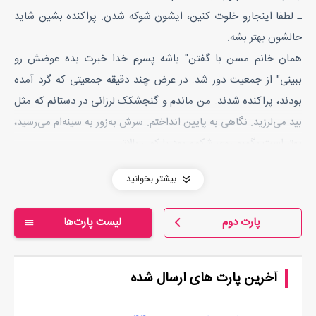
ـ لطفا اینجارو خلوت کنین، ایشون شوکه شدن. پراکنده بشین شاید
حالشون بهتر بشه.
همان خانم مسن با گفتن" باشه پسرم خدا خیرت بده عوضش رو
ببینی" از جمعیت دور شد. در عرض چند دقیقه جمعیتی که گرد آمده
بودند، پراکنده شدند. من ماندم و گنجشکک لرزانی در دستانم که مثل
بید می‌لرزید. نگاهی به پایین انداختم. سرش به‌زور به سینه‌ام می‌رسید،
بهتر است بگویم روی شکمم بود یا کمی بالاتر.
آرام از خود جدایش کردم، لرزان سرش را به طرفم گرفت. کاملا سرش را
بیشتر بخوانید
بالا آورده بود تا بتواند مرا ببیند. از چیزی که می‌دیدم شوکه شدم. فکر
می‌کردم دختری راهنمایی یا دبیرستانی است. او را چند باری در
پارت دوم
لیست پارت‌ها
دانشگاه دیده بودم. دختری که اغلب پسرهای دانشکده از او صحبت
می‌کردند. البته کمتر پسری بود که او را نشناسد. کاملا محجب اما
شیطنت از سر و رویش می‌بارید. با همه رابطه خوبی داشت حتی
آخرین پارت های ارسال شده
پسرها، اما با رعایت حفظ حریم با آنها در ارتباط بود. مثل یک دوست
یا به قول خودش "خواهر" برایشان بود. شنیده بودم به تازگی باعث