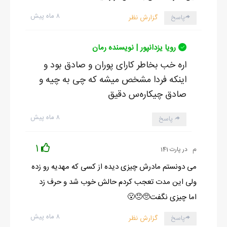
۸ ماه پیش
پاسخ
گزارش نظر
رویا یزدانپور | نویسنده رمان
اره خب بخاطر کارای پوران و صادق بود و
اینکه فردا مشخص میشه که چی به چیه و
صادق چیکاره‌س دقیق
۸ ماه پیش
پاسخ
1
م
در پارت 141
می دونستم مادرش چیزی دیده از کسی که مهدیه رو زده
ولی این مدت تعجب کردم حالش خوب شد و حرف زد
اما چیزی نگفت🥺😠😮
۸ ماه پیش
پاسخ
گزارش نظر