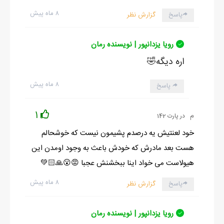
۸ ماه پیش
پاسخ
گزارش نظر
رویا یزدانپور | نویسنده رمان
اره دیگه🤣
۸ ماه پیش
پاسخ
1
م
در پارت 142
خود لعنتیش یه درصدم پشیمون نیست که خوشحالم
هست بعد مادرش که خودش باعث به وجود اومدن این
هیولاست می خواد اینا ببخشنش عجبا 😡😮🙏🏻💚
۸ ماه پیش
پاسخ
گزارش نظر
رویا یزدانپور | نویسنده رمان