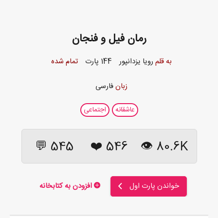
رمان فیل و فنجان
به قلم
رویا یزدانپور
144 پارت
تمام شده
زبان
فارسی
عاشقانه
اجتماعی
545 💬
❤️
546
80.6K 👁
خواندن پارت اول
افزودن به کتابخانه