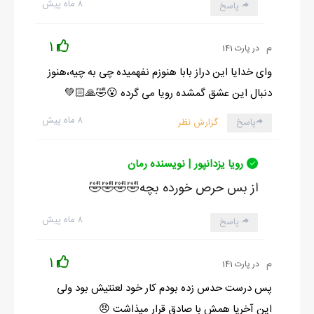
۸ ماه پیش
پاسخ
1
م
در پارت 141
وای خدایا این دراز بابا هنوزم نفهمیده چی به چیه،هنوز
دنبال این عشق گمشده رویا می گرده 😮🤣🙏🏻💚
۸ ماه پیش
پاسخ
گزارش نظر
رویا یزدانپور | نویسنده رمان
از بس حرص خورده بچه🤣🤣🤣🤣
۸ ماه پیش
پاسخ
1
م
در پارت 141
پس درست حدس زده بودم کار خود لعنتیش بود ولی
این آخریا همش با صادق قرار میذاشت 😠