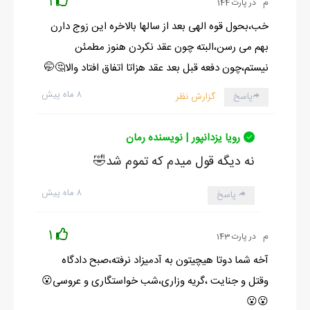
1
م
در پارت 144
خب،بحول قوه الهی بعد از سالها بالاخره این زوج دارن
بهم می رسن،البته چون عقد نکردن هنوز مطمئن
نیستم،چون دفعه قبل بعد عقد هزاتا اتفاق افتاد والا🤔🤭
۸ ماه پیش
پاسخ
گزارش نظر
رویا یزدانپور | نویسنده رمان
نه دیگه قول میدم که تموم شد🤣
۸ ماه پیش
پاسخ
1
م
در پارت 143
آخه شما دوتا هیچیتون به آدمیزاد نرفته،صبح دادگاه
وقتل و جنایت ،گریه وزاری،شب خواستگاری و عروسی😮
😮😮