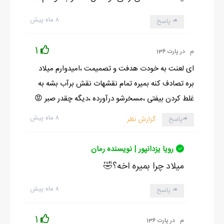
۸ ماه پیش
پاسخ
1
م
در پارت 136
ای لعنت به خودت هدفت و تصمیمت ،امیدوارم میلاد
بره تصادف کنه بمیره تمام نقشهات نقش برآب بشه به
غلط کردن بیفتی ،مسخرشو درآورده ،دیگه چقدر صبر 😡
۸ ماه پیش
پاسخ
گزارش نظر
رویا یزدانپور | نویسنده رمان
میلاد چرا بمیره اخه؟🤣
۸ ماه پیش
پاسخ
1
م
در پارت 136