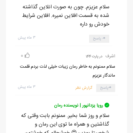
سلام عزیزم. چون به صورت انلاین گذاشته
شده به قسمت افلاین نمیره. افلاین شرایط
خودش رو داره
۳ ماه پیش
پاسخ
0
اشرف
در پارت 144
سلام ممنونم به خاطر رمان زیبات خیلی لذت بردم قلمت
ماندگار عزیزم
۳ ماه پیش
پاسخ
گزارش نظر
رویا یزدانپور | نویسنده رمان
سلام و روز شما بخیر. ممنونم بابت وقتی که
گذاشتین و همراه ما توی این رمان و