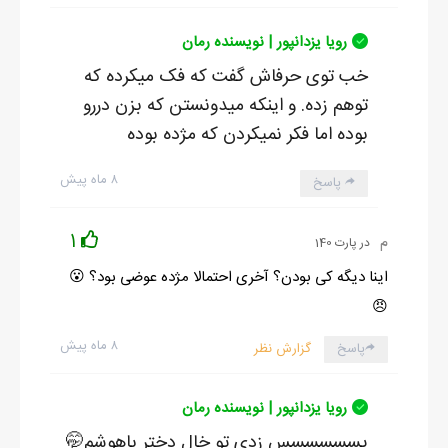
رویا یزدانپور | نویسنده رمان
خب توی حرفاش گفت که فک میکرده که
توهم زده. و اینکه میدونستن که بزن دررو
بوده اما فکر نمیکردن که مژده بوده
۸ ماه پیش
پاسخ
1
م
در پارت 140
اینا دیگه کی بودن؟ آخری احتمالا مژده عوضی بود؟ 😮
😠
۸ ماه پیش
پاسخ
گزارش نظر
رویا یزدانپور | نویسنده رمان
یسسسسسس زدی تو خال دختر باهوشم🤭