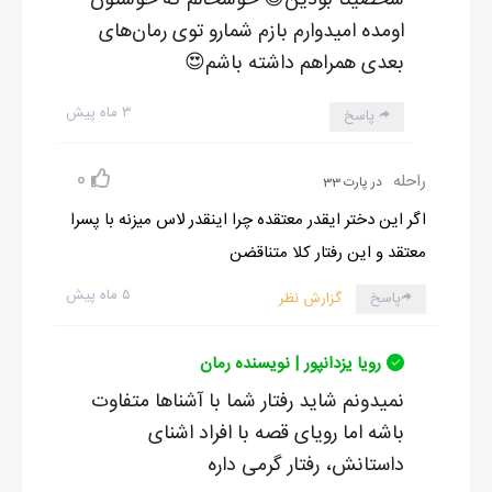
شخصیتا بودین😍 خوشحالم که خوشتون
اومده امیدوارم بازم شمارو توی رمان‌های
بعدی همراهم داشته باشم😍
۳ ماه پیش
پاسخ
0
راحله
در پارت 33
اگر این دختر ایقدر معتقده چرا اینقدر لاس میزنه با پسرا
معتقد و این رفتار کلا متناقضن
۵ ماه پیش
پاسخ
گزارش نظر
رویا یزدانپور | نویسنده رمان
نمیدونم شاید رفتار شما با آشناها متفاوت
باشه اما رویای قصه با افراد اشنای
داستانش، رفتار گرمی داره