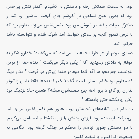
بود. به سرعت سمتش رفته و دستش را کشیدم. آنقدر تنش بی‌حس
بود که بدون هیچ تسلطی در آغوشم جای گرفت. ماشین رد شد و
دخترکِ نجات یافته در آغوش من بود. نفس‌نفس می‌زد، معلوم بود که
با ترس تصور آنچه بر سرش خواهد آمد شوکه شده و نتوانسته باشد
حرکتی کند.
صدای مردم از هر طرفِ جمعیت می‌آمد که می‌گفتند" خدارو شکر به
موقع به دادش رسیدید آقا " یکی دیگر می‌گفت " بنده خدا از ترس
نتونست جم بخوره، اگه شما نبودی حتما زیرش می‌گرفت " یکی دیگر
که معلوم بود خانم مسنی است گفت" خیر ندیده‌ها فقط بلدن پاشونو
بذارن رو گازو دِ برو. آخه چی نصیبشون میشه؟ همین حالا نزدیک بود
یکی رو بکشه حتی وانستاد "
دستانم دور شانه‌های نحیفش بود‌، هنوز هم نفس‌نفس می‌زد اما
بی‌حرکت ایستاده بود. لرزش بدنش را زیر انگشتانم احساس می‌کردم.
با دو دستش جلوی لباسم را محکم در چنگ گرفته بود. نگاهی به
جمعیت انداختم و با لبخند گفتم: