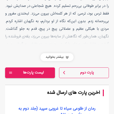
را در برابر طوفانی بی‌رحم تسلیم کرده. هیچ شجاعتی در صدایش نبود.
فقط ترس بود، ترسی که از هر کلمه‌اش بیرون می‌زد. لبخندی مغرور و
بی‌رحمانه زدم. بدون این‌که نگاه از او بردارم، به نگهبان اشاره کردم.
مردی با هیکلی عظیم و عضلاتی پیچ در پیچ، قدم به جلو گذاشت.
نگهبان، همان‌طور که نگاهش از سایه‌ها بیرون می‌زد، یقه‌ی فروشنده را
گرفت و فشار داد. صدای شکستن چیزی در دستانش به گوش رسید،
شاید صدای خرد شدن استخوان‌هایش بود، شاید هم غرورش! صدایم
بیشتر بخوانید
را تقریباً بالا بردم:
- من این رو می‌خوام! یا می‌فروشیش، یا به زور می‌برمش!
پارت دوم
لیست پارت‌ها
دست‌هایم از جیبم بیرون آمد. خون در رگ‌هایم همچنان به آرامی
می‌جوشید، اما این آرامش در زیر پوست، تنها قضاوت من را در
لحظه‌ای که به گوشه‌ای از اتاق نگاه می‌کردم، تقویت می‌کرد. آن
آخرین پارت های ارسال شده
دخترک را زیر نظر داشتم. پوستی سفید داشت. بدنش لرزان بود؛ طوری
که انگار هیچ چیزی جز امیدهای گمشده در آن باقی نمانده. انگار که
رمان از طلوعی سیاه تا غروبی سپید (جلد دوم به
ترس در چشم‌هایش حک شده بود. نمی‌دانستم، شاید هر انسانی که به