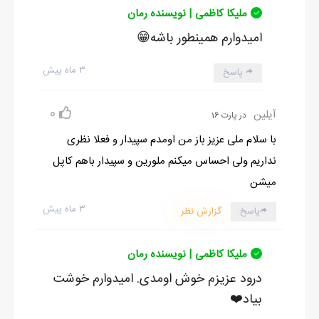
ملیکا کاظمی | نویسنده رمان
امیدوارم همینطور باشه😁
۳ ماه پیش
پاسخ
0
آیلین
در پارت 16
با سلام ملی عزیز باز من اومدم سپیدار و فعلا نظری
نداریم ولی احساس میکنم ملورین و سپیدار باهم کاپل
میشن
۳ ماه پیش
پاسخ
گزارش نظر
ملیکا کاظمی | نویسنده رمان
درود عزیزم خوش اومدی. امیدوارم خوشت
بیاد❤️