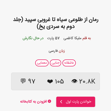
رمان از طلوعی سیاه تا غروبی سپید (جلد
دوم به سردی یخ)
به قلم
ملیکا کاظمی
57 پارت
در حال نگارش
زبان
فارسی
عاشقانه
جنایی
معمایی
97 💬
❤️
105
20.8K 👁
خواندن پارت اول
افزودن به کتابخانه