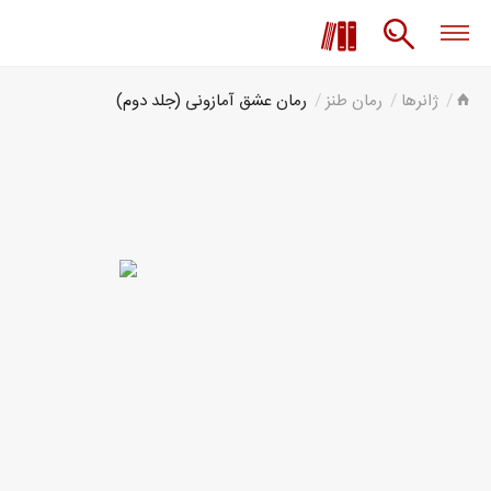
ژانرها
رمان طنز
رمان عشق آمازونی (جلد دوم)