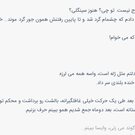
اج نیست. تو چی؟ هنوز سینگلی؟
 که چشمام گرد شد و تا پایین رفتنش همون جور گرد موند... خیلی 
که می خوام!
 دلتم مثل ژله است، واسه همه می لرزه.
ده بلندی سر داد.
و بعد طی یک حرکت خیلی غافلگیرانه، بالشت رو برداشت و محکم تو
انه است، بعد دوماه جمع شدیم همو ببینم حرف بزنیم.
د می زنی، وایسا ببینم...