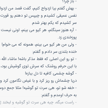
- باز چرا؟
- بهش گفتم بیا ازدواج کنیم، گفت قصد من ازدو
نفس عمیقی کشیدم و چیپس تو دهنم رو قورت دادم
سر کشیدم که یکم بهتر شدم.
- آره هنوز سینگلم، هر کیو می بینم، اونی نیست 
پوزخندی زد.
- ولی من هر کیو می بینم، همونه که می خوام!
خنده بلندی سر دادم و گفتم:
- تو رو این اصلی که فقط مذکر باشه! ماشاء الله
با این حرفم روشنک که سرش توی گوشیش بود، خن
- گوشه چشمی کافیه تا دل ببازه!
دریا چشماش رو ریز کرد و با غیض نگامون کرد 
- خفه شو تو، هی سرت تو گوشیه! مثلا جمع دوست
به حرف اومدم و گفتم:
- راست میگه، چیه هی سرت تو گوشیه و لبخند ژکون