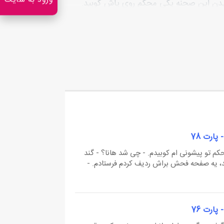
ورود به سایت
یدن این صحنه یکی محکم روی پاش کوبید.
 به دریا حمله کرد تا گوشیش رو پس بگیره که
دای هستیار تو اتاق پیچید.
پارت 78
کم تو پیشونی ام کوبیدم. - چی شد هانا؟ - گند
د، یه صفحه فحش براش ردیف کردم فرستادم. -
فته. زود گوشیو برداشتم و رفتم تو دایرکتش و
 که زیرش کلمه نحس سین اومد. قشنگ قلبم از...
پارت 76