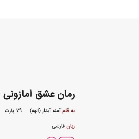
رمان عشق آمازونی (
به قلم
آمنه آبدار (الهه)
79 پارت
زبان
فارسی