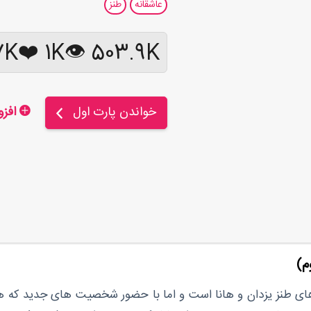
عاشقانه
طنز
K 💬
❤️
1K
503.9K 👁
خواندن پارت اول
افزودن به کتابخانه
م)
های طنز یزدان و هانا است و اما با حضور شخصیت های جدید که هر