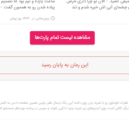
قی کشید. - الان تو چرا داری حرص
ساعت یازده و نیم بود که تصمیم گر
خلاصه می شود...
چشمای آبی اش خیره شدم و تند
پیاده شدن رو به هممون گفت: -
ونه... قشنگ می دونم خریته ولی نمی
خوش نگذرونده بودم، مرسی که م
بروزرسانی در : ۱۶۸۳ روز پیش
 راه اشکای دیگه رو باز کرد. روم
رو بین دستام فشردم. - می تونیم 
تا دهنم می آورد و می رفت. انقدر به دستام فشار وارد کرده بود که
وی دهنش برداره و به محض اینکه این کارو کرد داد زد:
مشاهده لیست تمام پارت‌ها
ت.
این رمان به پایان رسید
د زد:
نجاتت میدم!
ع کردت گفت:
تیارش دست خودمونه، بابای!
و نظرات خودتون رو با ضربه زدن روی دکمه آبی رنگ ارسال نظر، پایین همین صفحه با من به اشترا
کردم و اون با عجله پا شد و فکر کرد رو زمینه و عادی پاش رو
دیگر، کافی است روی آیدی‌های زیر ضربه بزنید تا کپی شوند و سپس در برنامه موردنظر جستجو کنی