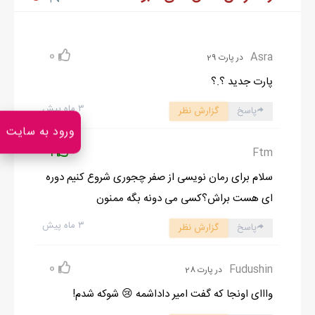
0
Asra
در پارت 29
پارت جدید ؟.؟
۳ ماه پیش
پاسخ
گزارش نظر
ورود به سایت
1
Ftm
سلام برای رمان نویسی از صفر چجوری شروع کنیم دوره
ای هست براش؟کسی می دونه بگه ممنون
۳ ماه پیش
پاسخ
گزارش نظر
0
Fudushin
در پارت 28
وااای اونجا که گفت امیر داداشمه 😢 شوکه شدم!