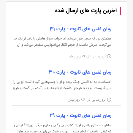
کوبیدم اما انگار اصلا احساسشان نمی‌کرد. فقط هر از گاهی تکانی به
آخرین پارت های ارسال شده
من می‌داد و محکم‌تر پاهایم را می‌گرفت.
خسته از آن همه تقلا، نفس نفس زنان بین گریه نالیدم: ولم کن
رمان نفس های تابوت - پارت 31
عوضی چرا نمی‌گی داری کجا می‌بری منو؟
مطمئن بود که همین‌طور می‌شد اما جواب سوال‌هایش را باید از یک جا
بی‌توجه تک خنده‌ای کرد و دوباره کمی جابه‌جایم کرد و محکم‌تر پاهایم
می‌گرفت. سرش داشت از حجم افکار بی‌انتهایش منفجر می‌شد و آن
همه سواله بی‌جواب را تاب نمی‌آورد. آن پسر، حالا بزرگ‌ترین معمای
را چسبید.
بروزرسانی در : ۲۹ روز پیش
ذهنش بود. به هرچه فکر می‌کرد خاطره‌ای داشت اما به او که می‌رسید
- خودت خوب می‌دونی سرت و توی چه سوراخی کردی که داری گزیده
انگار ذهنش توی یک سیاه چاله فرود می‌آمد. پر از...
می‌شی خانم کوچولو!
رمان نفس های تابوت - پارت 30
با دوستش قهقهه بلندی کشیدند که لرز به تنم انداخت. انگار
احساسات بد به قلبش چنگ زدند و او با چشم‌هایی گرد داشت ایوبی را
لذت‌بخش ترین صحنه زندگیشان را می‌دیدند و قرار بود لذت‌بخش
می‌نگریست. او که با هیجان داشت از فاجعه به بار آمده می‌گفت و هیچ
از احوالِ آشوبِ پریزاد خبر نداشت. حق با او بود، اَنوشا به یک باره
ترین کار عمرشان را انجام دهند‌.
بروزرسانی در : ۸۶ روز پیش
درونش داشت طغیان می‌کرد و او توانایی سرکوبِ خاطره‌ها را نداشت.
این ترسم را بیشتر می‌کرد...
مات خیره به میز جلوییش بود. ایوبی با آب ...
نمی‌شناختمشان، کاری هم نکرده بودم و هرچقدر که فکر می‌کردم عقلم
رمان نفس های تابوت - پارت 29
به جایی قد نمی‌داد.
جانان با صدای بلندی فریاد کشید: چی؟ چی داری میگی پریزاد؟ اینایی
کاش در را هیچ‌وقت باز نمی‌کردم!...
که گفتی واقعین؟ تمام بدنم از بهت و شوک می‌لرزید. خودم هم هنوز