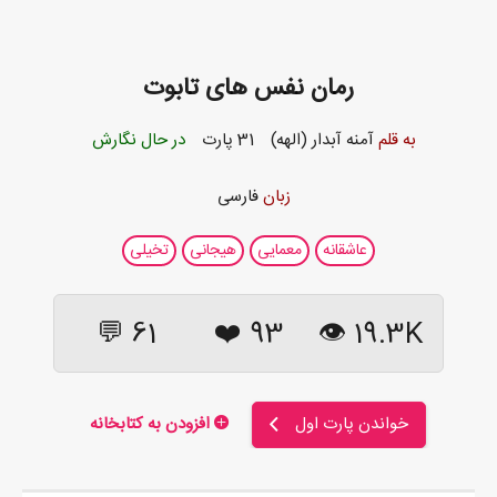
رمان نفس های تابوت
به قلم
آمنه آبدار (الهه)
31 پارت
در حال نگارش
زبان
فارسی
عاشقانه
معمایی
هیجانی
تخیلی
61 💬
❤️
93
19.3K 👁
خواندن پارت اول
افزودن به کتابخانه