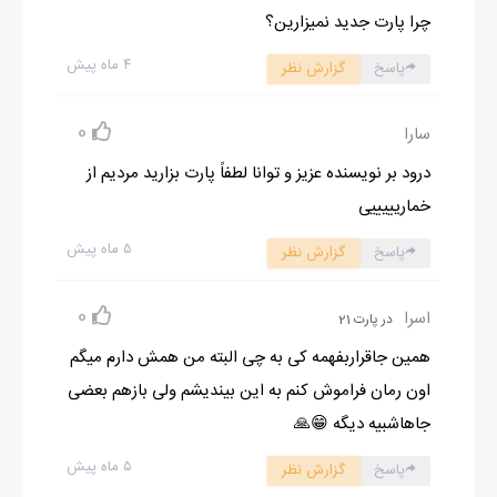
چرا پارت جدید نمیزارین؟
۴ ماه پیش
پاسخ
گزارش نظر
0
سارا
درود بر نویسنده عزیز و توانا لطفاً پارت بزارید مردیم از
خماریییییی
۵ ماه پیش
پاسخ
گزارش نظر
0
اسرا
در پارت 21
همین جاقراربفهمه کی به چی البته من همش دارم میگم
اون رمان فراموش کنم به این بیندیشم ولی بازهم بعضی
جاهاشبیه دیگه 😁🙏
۵ ماه پیش
پاسخ
گزارش نظر