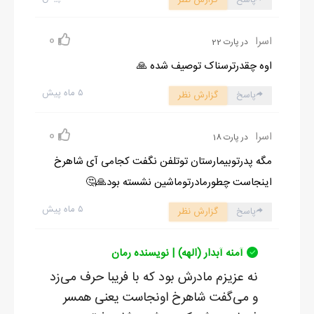
0
اسرا
در پارت 22
اوه چقدرترسناک توصیف شده 🙏
۵ ماه پیش
پاسخ
گزارش نظر
0
اسرا
در پارت 18
مگه پدرتوبیمارستان توتلفن نگفت کجامی آی شاهرخ
اینجاست چطورمادرتوماشین نشسته بود🙏🤔
۵ ماه پیش
پاسخ
گزارش نظر
آمنه آبدار (الهه) | نویسنده رمان
نه عزیزم مادرش بود که با فریبا حرف می‌زد
و می‌گفت شاهرخ اونجاست یعنی همسر