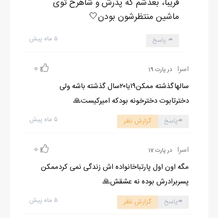
فریبا، بعدشم که پدرش و شاهرخ توی
ماشین منتظرشون بودن🤍
۵ ماه پیش
پاسخ
0
اسرا
در پارت 19
سالهاگذشته ممکن۱۹یا۲۰سال گذشته باشه ولی
دخترتابوت دخترخونه بودکه امیرکیست🙏
۵ ماه پیش
پاسخ
گزارش نظر
0
اسرا
در پارت 17
مگه اون اول پارتباخانواده اش زندگی نمی کردممکن
پسربرادرش بوده نه عشقش🙏
۵ ماه پیش
پاسخ
گزارش نظر