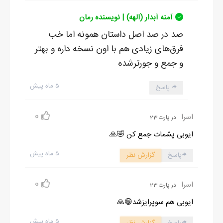
آمنه آبدار (الهه) | نویسنده رمان
صد در صد اصل داستان همونه اما خب
فرق‌های زیادی هم با اون نسخه داره و بهتر
و جمع و جورترشده
۵ ماه پیش
پاسخ
0
اسرا
در پارت 23
ایوبی پشمات جمع کن 🤣🙏
۵ ماه پیش
پاسخ
گزارش نظر
0
اسرا
در پارت 23
ایوبی هم سوپرایزشد😁🙏
۵ ماه پیش
پاسخ
گزارش نظر