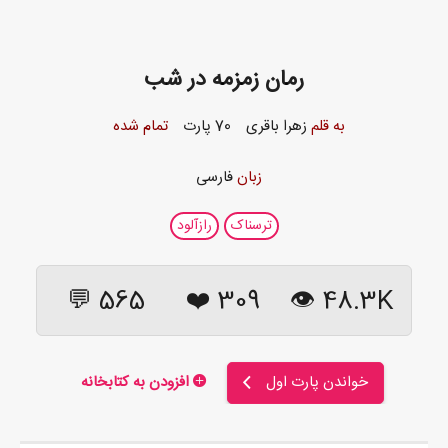
رمان زمزمه در شب
به قلم
زهرا باقری
70 پارت
تمام شده
زبان
فارسی
ترسناک
رازآلود
565 💬
❤️
309
48.3K 👁
خواندن پارت اول
افزودن به کتابخانه