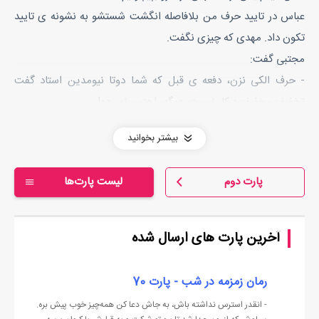
عباس در تایید حرف من بلافاصله انگشت شستشو به نشونه ی تایید
تکون داد. مهدی که چیزی نگفت.
مجتبی گفت:
- حرف الکی نزن، دفعه ی قبل که شما دوتا نیومدین استاد گفت
تخفیف مخفیف درکار نیست، دیگه راهتون نمی‌ده!
- ولمون کن بابا، کدوم استادی می‌تونه منو راه نده؟ یه جوری آدمش
بیشتر بخوانید
می‌کنم که... نکن! مرض داری؟!
قندی که مهدی پرت کرد طرفم و دوباره پرت کردم سمت خودش که
پارت دوم
لیست پارت‌ها
خورد به دماغ کشیدَش! بلافاصله سرشو از کتاب بلند کرد و عصبانی
گفت:
- مشکل روانی داری؟!
آخرین پارت های ارسال شده
- من یا تو؟ مگه شوخی دارم باهات که چیز میز پرت می‌کنی؟
- من پرت کردم؟!
رمان زمزمه در شب - پارت 70
- آره!
- انقدر استرس نداشته باش، به جاش دعا کن همه‌چیز خوب پیش بره.
من و مهدی که کارمون از شوخی به بحث کشید مجتبی سیب زمینی