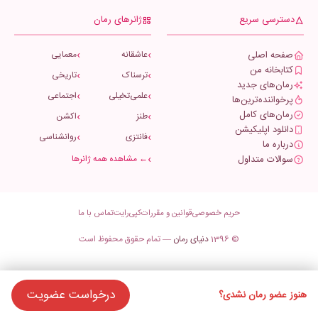
دسترسی سریع
ژانرهای رمان
صفحه اصلی
عاشقانه
معمایی
کتابخانه من
ترسناک
تاریخی
رمان‌های جدید
علمی‌تخیلی
اجتماعی
پرخواننده‌ترین‌ها
رمان‌های کامل
طنز
اکشن
دانلود اپلیکیشن
فانتزی
روانشناسی
درباره ما
سوالات متداول
← مشاهده همه ژانرها
حریم خصوصی
قوانین و مقررات
کپی‌رایت
تماس با ما
© 1396
دنیای رمان
— تمام حقوق محفوظ است
درخواست عضویت
هنوز عضو رمان نشدی؟