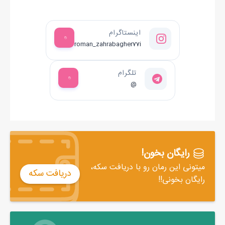
فقط عباس بود که به شوخی من خندید. مجتبی که هنوز داشت به
بالکن نگاه می‌کرد فقط گفت:
اینستاگرام
- نه، پرنده نیست!
roman_zahrabagher77i
و پنجره رو دوباره بست.
تلگرام
- پس شانس آورد پرواز کرد رفت وگرنه بعضیا گوشتشو به دندون
@
می‌کشیدن!
به محض اینکه خواستم جواب تیکه ی مهدی رو بدم یهو یه چیزی مثل
سنگ دوباره خورد به شیشه ی پنجره. این دفعه صداش انقدر بلند بود
که هممون پریدیم!
رایگان بخون!
میتونی این رمان رو با دریافت سکه،
دریافت سکه
رایگان بخونی!!