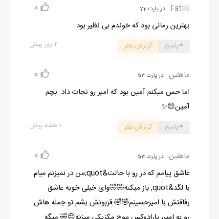
بدون این‌که کوچیک‌ترین نگاهی به مبل کنار دستم بندازم رو به خود
0
Fatiiii
در پارت 72
آقای تابان گفتم:
بهترین رمانی بود که خوندم بی نظیر بود
_آقای تابان من وضعیتتونو چک کردم، و اول از همه خیلی صادقانه
میگم خیلی خوشحال می‌شدم اگه خودتون میومدین بیمارستان.
۲ روز پیش
پاسخ
گزارش نظر
0
ماهلین
در پارت 53
اما حس میکنم آمین بود که امیر رو نجات داد..بچم
آمین😔✨️
۱ هفته پیش
پاسخ
گزارش نظر
0
ماهلین
در پارت 53
عاشق پیامم که در رو با حالت&quot;من در نمیزنم میام
با لگد&quot; باز میکنه🤣🤣وای خیلی خوبه عاشق
رفاقتش با امیرحسینم🤣🤣 قربونش بشم تو جمله هاش
رو به امیر، پارادوکس موج مکزیکی میزنه😔🤣 میگه