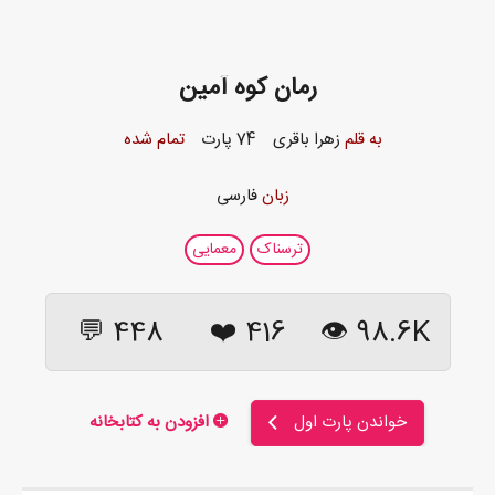
رمان کوه آمین
به قلم
زهرا باقری
74 پارت
تمام شده
زبان
فارسی
ترسناک
معمایی
448 💬
❤️
416
98.6K 👁
خواندن پارت اول
افزودن به کتابخانه