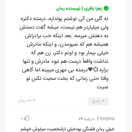
زهرا باقری | نویسنده رمان
نه گلی من کی نوشتم پولداره، درسته دکتره
ولی میلیاردر هم نیست، میشه گفت دستش
به دهنش میرسه. بعد اینکه خب برادراش
همیشه هم که نمیومدن، و اینکه مادرش
خیلی بیمار بود و اونم دکتر، زن هم که
نداشت واقعاً درست هم نبود مادرش و تنها
بزاره.💞🧡درسته بی مهری میبینه اما گاهی
وقتا حتی زمانی که بخت محبت نکنن تو
نمیت
۳ ماه پیش
پاسخ
0
Ftmzhra
در پارت 74
خیلی رمان قشنگی بودخیلی ازشخصیت سیاوش خوشم