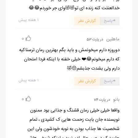
خدالعنتت کنه زنده ای تو🤣🤣وای جر خوردم😂😂
۱ هفته پیش
پاسخ
گزارش نظر
0
ماهلین
در پارت 53
دوروزه دارم میخونمش و باید بگم بهترین رمان ترسناکیه
که دارم میخونم😂❤️ خیلی خفنه با اینکه فردا امتحان
دارم ولی بشدت جذبشم😔🤣
۱ هفته پیش
پاسخ
گزارش نظر
0
بانو
در پارت 74
واقعا خیلی خیلی رمان قشنگ و جذابی بود ممنون
نویسنده جان بابت زحمت هایی ک کشیدی ، تمام
شخصیت ها جذاب بودن به نوبه خودشون ولی این