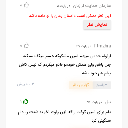
0
سازمان حمایت از زنان
در پارت 5
این نظر ممکن است داستان رمان را لو داده باشد
نمایش نظر
0
Ftmzhra
در پارت 67
ازاولم حدس میزدم آمین مشکوکه حسم میگف ممکنه
جن باشع ولی همش خودمو قانع میکردم ک نیس.کاش
پیام هم خوب شه
۳ ماه پیش
پاسخ
گزارش نظر
1
نیل
در پارت 74
دلم برای آمین گرفت واقعا این پارت آخر به شدت رو دلم
سنگینی کرد