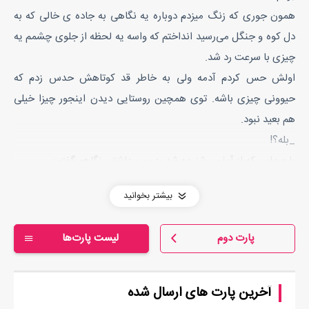
همون جوری که زنگ میزدم دوباره یه نگاهی به جاده ی خالی که به
دل کوه و جنگل می‌رسید انداختم که واسه یه لحظه از جلوی چشمم یه
چیزی با سرعت رد شد.
اولش حس کردم آدمه ولی به خاطر قد کوتاهش حدس زدم که
حیوونی چیزی باشه. توی همچین روستایی دیدن اینجور چیزا خیلی
هم بعید نبود.
_بله؟!
با صدایی که از آیفون شنیده شد بدون برداشتن نگاهم گفتم:
_سهرابی هستم، برای...
بیشتر بخوانید
_بله آقای دکتر، شناختم. بفرمایید.
در خونه با صدای بلندی باز شد، ولی من تکون نخوردم. یکم منتظر
پارت دوم
لیست پارت‌ها
موندم تا شاید دوباره یه چیزی ببینم چون کلا عاشق حیوونای کوچیک
بودم.
_پس چرا تشریف نمیارین داخل؟
آخرین پارت های ارسال شده
یه صدای دخترونه بالاخره منو به خودم آورد. یه دختر جوون با لباس