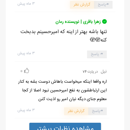
۳ ماه پیش
پاسخ
گزارش نظر
زهرا باقری | نویسنده رمان
تنها باشه بهتر از اینه که امیرحسینم بدبخت
کنه🫣🫣
۳ ماه پیش
پاسخ
0
نیل
در پارت 74
اره واقعا اینکه میخواست باهاش دوست بشه به کنار
این ارتباطشون به نفع امیرحسین نبود اصلا از کجا
معلوم جنای دیگه نیان امیر رو اذیت کنن
۳ ماه پیش
پاسخ
گزارش نظر
مشاهده نظرات بیشتر