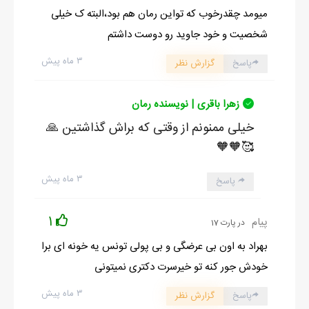
میومد چقدرخوب که تواین رمان هم بود،البته ک خیلی
شخصیت و خود جاوید رو دوست داشتم
۳ ماه پیش
پاسخ
گزارش نظر
زهرا باقری | نویسنده رمان
خیلی ممنونم از وقتی که براش گذاشتین 🙏
🥰🧡🧡
۳ ماه پیش
پاسخ
1
پیام
در پارت 17
بهراد به اون بی عرضگی و بی پولی تونس یه خونه ای برا
خودش جور کنه تو خیرسرت دکتری نمیتونی
۳ ماه پیش
پاسخ
گزارش نظر