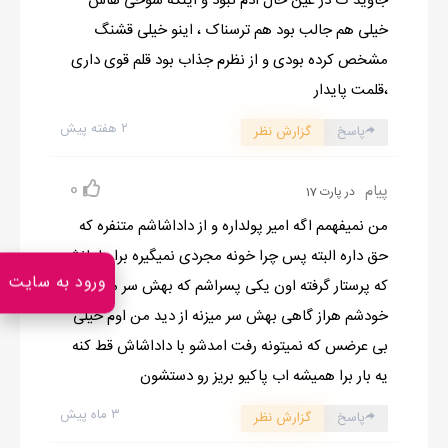
جاوید ک در عین حال ادم نبود و اینکه شوخی هاش
خیلی هم جالب بود هم ترسناک ، اینو خیلی قشنگ
مشخص کرده بودی و از نظرم جذاب بود قلم قوی داری
،قلمت پایدار
۲ هفته پیش
پاسخ
گزارش نظر
0
پیام
در پارت 17
من نمیفهمم اگه امیر پولداره و از داداشاشم متنفره که
حق داره البته پس چرا خونه مجردی نمیگیره برا مامانشم
ورود به سایت
که پرستار گرفته اون یکی پسراشم که بهش سر میزنن
خودشم هراز گاهی بهش سر میزنه از دید من اوم خیلی
بی عرضس که نمیتونه رفت امدشو با داداشاش قط کنه
یه بار برا همیشه اب پاکیو بریز رو دستشون
۳ ماه پیش
پاسخ
گزارش نظر