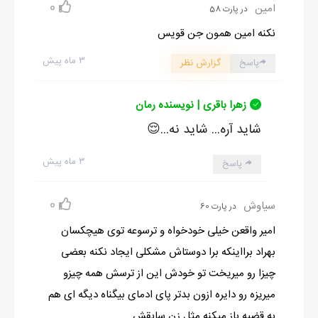
0
امین
در پارت 58
نکنه امین همون جن قویس
۳ ماه پیش
پاسخ
گزارش نظر
زهرا باقری | نویسنده رمان
شاید آره... شاید نه...😌
۳ ماه پیش
پاسخ
0
سیاوش
در پارت 60
امیر واقعن خیلی خودخواه و ترسوعه توی هیچکسان
بهراد برااینکه برا دوستاش مشکلی ایجاد نکنه بعضی
چیزا رو میریخت تو خودش این از ترسش همه چیزو
میریزه رو دایره ازون بدتر پای ادمای بیگناه دیگه ای هم
به قضیه باز میکنه مثل زن سابقش