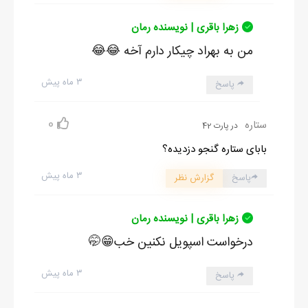
زهرا باقری | نویسنده رمان
من به بهراد چیکار دارم آخه 😂😂
۳ ماه پیش
پاسخ
0
ستاره
در پارت 42
بابای ستاره گنجو دزدیده؟
۳ ماه پیش
پاسخ
گزارش نظر
زهرا باقری | نویسنده رمان
درخواست اسپویل نکنین خب😁🤭
۳ ماه پیش
پاسخ