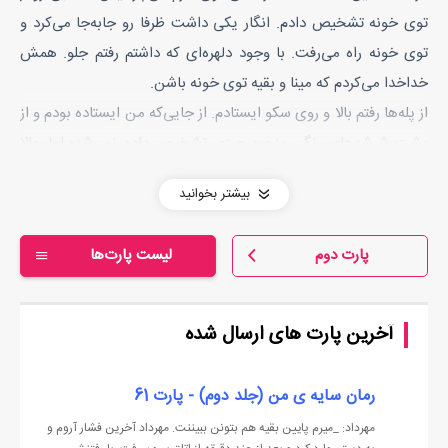
توی خونه تشخیص دادم. انگار یکی داشت ظرفا رو جابه‌جا می‌کرد و
توی خونه راه می‌رفت. با وجود دلهره‌ای که داشتم رفتم جلو. همش
خدا‌خدا می‌کردم که مینا و بقیه توی خونه باشن.
از پله‌ها رفتم بالا و روی سکو ایستادم. از جایی‌که من ایستاده بودم و از
پشت شیشه‌های رنگی پنجره چیزی تشخیص داده نمی‌شد؛ اما حالا
صدای‌های دیگه‌ایم از تو اتاق شنیده می‌شد. صداهایی مثل جمع کردن
بیشتر بخوانید
رختخواب و جارو کشیدن...
یه دفعه با فکر این‌که مینا توی اتاق باشه ته دلم گرم شد و رفتم جلوتر و
پارت دوم
لیست پارت‌ها
دستگیره‌ی در اتاق و کشیدم پایین؛ اما بلافاصله با ورود من سروصداها
هم به طور هم زمان قطع شدن و تا به خودم اومدم دیدم تک‌وتنها
ایستادم توی اتاق. همه‌چی مثل قبلش بود. مثل روزی که از اون‌جا
آخرین پارت های ارسال شده
رفته بودیم. حتی کنترل هم هنوز همون‌جایی بود که دفعه‌ی آخر
گذاشته بودمش.
رمان سایه ی من (جلد دوم) - پارت 61
با دیدن اون صحنه ترسم چندین برابر شد و خواستم فوراً از اتاق برم
مهرداد: _میرم پایین بقیه هم بتونن ببیننت. مهرداد آخرین فشار آروم و
بیرون که با بسته شدن در اتاق از جا پریدم.