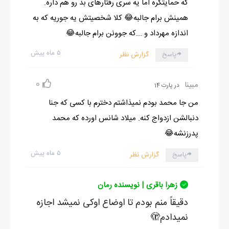
که حمایتگره اما یه سری رفتارهای بد رو هم داره.
همینش برام جالبه😂 کلا شخصیتش یه جوریه که به
اندازه مهرداد و ...که جوونن برام جالبه😂
۵ ماه پیش
پاسخ
گزارش نظر
0
مبینا
در پارت 14
من جا محمد بودم نمیذاشتم دخترم با کسی که جنا
دنبالشن ازدواج کنه. میلاد شانس اورده که محمد
پدرزنشه😂
۵ ماه پیش
پاسخ
گزارش نظر
زهرا باقری | نویسنده رمان
دقیقاً منم بودم تا اوضاع اوکی نمیشد اجازه
نمیدادم🫣