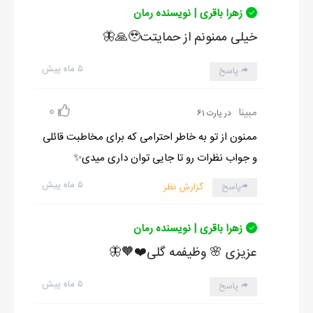
زهرا باقری | نویسنده رمان
خیلی ممنونم از حمایتت🥹🙏🦋
۵ ماه پیش
پاسخ
0
مبینا
در پارت 61
ممنون از تو به خاطر احترامی که برای مخاطبت قائلی
و جواب نظرات رو تا جایی توان داری میدی✨
۵ ماه پیش
پاسخ
گزارش نظر
زهرا باقری | نویسنده رمان
عزیزی 🌸 وظیفمه گلی❤️🧡🦋
۵ ماه پیش
پاسخ