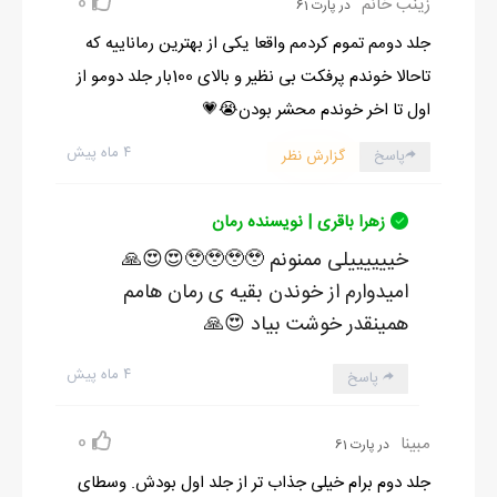
0
زینب خانم
در پارت 61
جلد دومم تموم کردمم واقعا یکی از بهترین رماناییه که
تاحالا خوندم پرفکت بی نظیر و بالای 100بار جلد دومو از
اول تا اخر خوندم محشر بودن😭💗
۴ ماه پیش
پاسخ
گزارش نظر
زهرا باقری | نویسنده رمان
خییییییلی ممنونم 🥹🥹🥹🥹😍😍🙏
امیدوارم از خوندن بقیه ی رمان هامم
همینقدر خوشت بیاد 😍🙏
۴ ماه پیش
پاسخ
0
مبینا
در پارت 61
جلد دوم برام خیلی جذاب تر از جلد اول بودش. وسطای