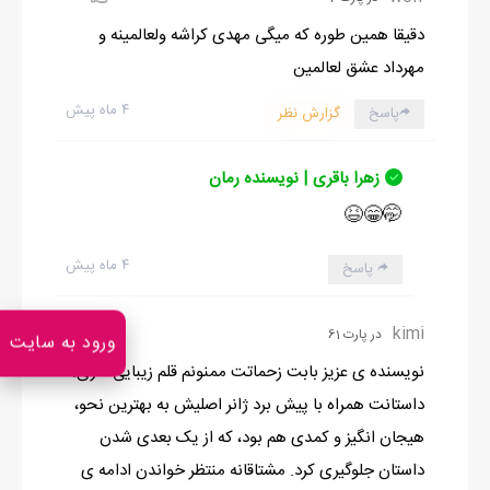
دقیقا همین طوره که میگی مهدی کراشه ولعالمینه و
مهرداد عشق لعالمین
۴ ماه پیش
پاسخ
گزارش نظر
زهرا باقری | نویسنده رمان
🤭😁😆
۴ ماه پیش
پاسخ
0
kimi
در پارت 61
ورود به سایت
نویسنده ی عزیز بابت زحماتت ممنونم قلم زیبایی داری.
داستانت همراه با پیش برد ژانر اصلیش به بهترین نحو،
هیجان انگیز و کمدی هم بود، که از یک بعدی شدن
داستان جلوگیری کرد. مشتاقانه منتظر خواندن ادامه ی