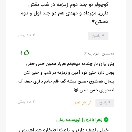
کوچولو تو جلد دوم زمزمه در شب نقش
دارن. مهرداد و مهدی هم دو جلد اول و دوم
هستن♥️
۳ ماه پیش
پاسخ
1
محسن
در پارت 61
ینی برای بار چندمه میخونم هربار همون حس خفن
بودن داره حتی کوه آمین و زمزمه در شب و حتی الان
پیمان همشون خفنن میشه گف قلم خانم باقری خفنه ک
اینجوری خفن شدن 😎
۳ ماه پیش
پاسخ
گزارش نظر
زهرا باقری | نویسنده رمان
خیلی لطف دارین، باعث افتخاره همراهیتون