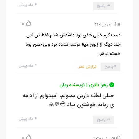
۴ ماه پیش
پاسخ
0
Rie
در پارت 61
دمت گرم خیلی خفن بود عاشقش شدم ففط تن این
جلد دیگه از زبون مینا نوشته نشده بود ولی خفن بود
خسته نباشی
۴ ماه پیش
پاسخ
گزارش نظر
زهرا باقری | نویسنده رمان
خیلی لطف دارین ممنونم، امیدوارم از ادامه
ی رمانم خوشتون بیاد 🥹💛🙏
۴ ماه پیش
پاسخ
0
wolf
در پارت 4