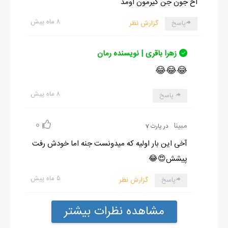
اخ جون جن گیرمون اومد
۸ ماه پیش
پاسخ
گزارش نظر
زهرا باقری | نویسنده رمان
😂😂😂
۸ ماه پیش
پاسخ
0
مبینا
در پارت 7
آخی این بار اولیه که میدونست جنه اما خودش رفت
پیشش😍😂
۵ ماه پیش
پاسخ
گزارش نظر
مشاهده نظرات بیشتر