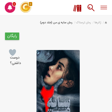
0
0
ژانرها
رمان ترسناک
رمان سایه ی من (جلد دوم)
رایگان
دوست
داشتی؟