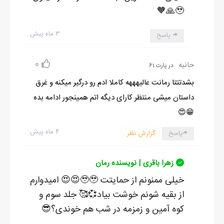
🥹🙏🧡
۳ ماه پیش
پاسخ
0
حانیه
در پارت 61
بشدتتتا رمانت عالیهههه کاملا ادم رو درگیر میکنه و غرق
داستان میشی منتظر کارای دیگه اتم همینجور ادامه بده
😁😍
۴ ماه پیش
پاسخ
گزارش نظر
زهرا باقری | نویسنده رمان
خیلی ممنونم از حمایتت 🥹🥹😍😍 امیدوارم
از بقیه شونم خوشت بیاد💞🥰 جلد سوم و
کوه آمین و زمزمه در شب هم خوندی؟😎