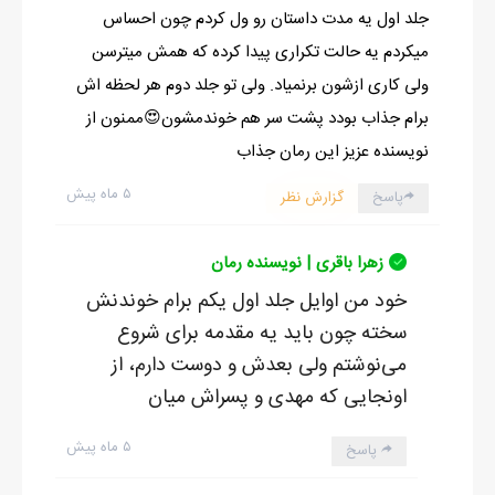
جلد اول یه مدت داستان رو ول کردم چون احساس
میکردم یه حالت تکراری پیدا کرده که همش میترسن
ولی کاری ازشون برنمیاد. ولی تو جلد دوم هر لحظه اش
برام جذاب بودد پشت سر هم خوندمشون😍ممنون از
نویسنده عزیز این رمان جذاب
۵ ماه پیش
پاسخ
گزارش نظر
زهرا باقری | نویسنده رمان
خود من اوایل جلد اول یکم برام خوندنش
سخته چون باید یه مقدمه برای شروع
می‌نوشتم ولی بعدش و دوست دارم، از
اونجایی که مهدی و پسراش میان
۵ ماه پیش
پاسخ