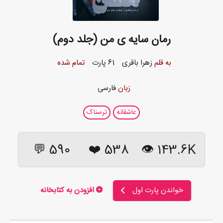
رمان سایه ی من (جلد دوم)
به قلم
زهرا باقری
61 پارت
تمام شده
زبان
فارسی
عاشقانه
ترسناک
590 💬
❤️
538
143.6K 👁
خواندن پارت اول
افزودن به کتابخانه