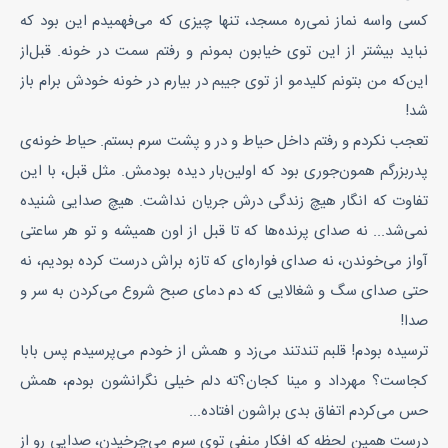
کسی واسه نماز نمی‌ره مسجد، تنها چیزی که می‌فهمیدم این بود که
نباید بیشتر از این توی خیابون بمونم و رفتم سمت در خونه. قبل‌از
این‌که من بتونم کلیدمو از توی جیبم در بیارم در خونه خودش برام باز
شد!
تعجب نکردم و رفتم داخل حیاط و در و پشت سرم بستم. حیاط خونه‌ی
پدربزرگم همون‌جوری بود که اولین‌بار دیده بودمش. مثل قبل، با این
تفاوت که انگار هیچ زندگی درش جریان نداشت. هیچ صدایی شنیده
نمی‌شد... نه صدای پرنده‌ها که تا قبل از اون همیشه و تو هر ساعتی
آواز می‌خوندن، نه صدای فواره‌ای که تازه براش درست کرده بودیم، نه
حتی صدای سگ و شغالایی که دم دمای صبح شروع می‌کردن به سر و
صدا!
ترسیده بودم! قلبم تندتند می‌زد و همش از خودم می‌پرسیدم پس بابا
کجاست؟ مهرداد و مینا کجان؟ته دلم خیلی نگرانشون بودم، همش
حس می‌کردم اتفاق بدی براشون افتاده...
درست همین لحظه که افکار منفی توی سرم می‌چرخیدن، صدایی رو از