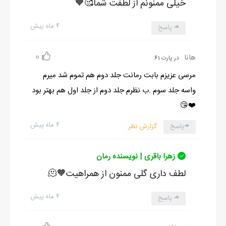
خیلی ممنونم از لطفت شما🥰🧡
۴ ماه پیش
پاسخ
0
هانا
در پارت 61
مرسی عزیزم بابت رمانت جلد دوم هم تموم شد میرم
واسه جلد سوم .ب نظرم جلد دوم از جلد اول هم بهتر بود
❤️😘
۴ ماه پیش
پاسخ
گزارش نظر
زهرا باقری | نویسنده رمان
لطف داری گلی ممنون از همراهیت🧡🫠
۴ ماه پیش
پاسخ