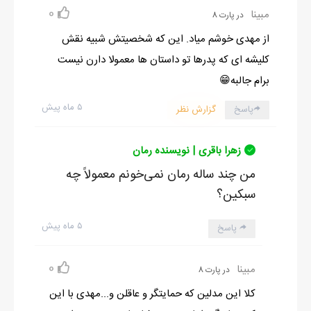
0
مبینا
در پارت 8
از مهدی خوشم میاد. این که شخصیتش شبیه نقش
کلیشه ای که پدرها تو داستان ها معمولا دارن نیست
برام جالبه😁
۵ ماه پیش
پاسخ
گزارش نظر
زهرا باقری | نویسنده رمان
من چند ساله رمان نمی‌خونم معمولاً چه
سبکین؟
۵ ماه پیش
پاسخ
0
مبینا
در پارت 8
کلا این مدلین که حمایتگر و عاقلن و...مهدی با این