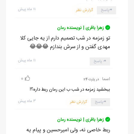
- می‌دونی که الان یه زاویه‌ی خوب واسه تلافی دارم!
- اوهوم... ولی گفتم که نذاشتی حرفمو کامل کنم و بگم اون دختر
۱۱ ماه پیش
پاسخ
گزارش نظر
همیشه تو بودی و هستی!
- الان... گوشام باید مخملی بشه آره؟
زهرا باقری | نویسنده رمان
- بستگی به خودت داره!
تو زمزمه در شب تصمیم دارم از یه جایی کلا
وقتی مینا اخماشو باز کرد و لبخند زد، با پشت دست پوست صورتش و
مهدی گفتن و از سرش بندازم 😂😂😂
کوتاه نوازش کردم و پرسیدم:
۱۱ ماه پیش
پاسخ
- خوابت که نمیاد؟
***
0
اسما
در پارت 24
هشت ماه پیش!
ببخشید زمزمه در شب ب این رمان ربط داره؟!
۳ ماه پیش
پاسخ
گزارش نظر
زهرا باقری | نویسنده رمان
ربط خاصی نه، ولی امیرحسین و پیام یه