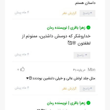
داستان هستم.
۴ ماه پیش
پاسخ
گزارش نظر
زهرا باقری | نویسنده رمان
خداروشکر که دوسش داشتین، ممنونم از
لطفتون 🌸🥰
۴ ماه پیش
پاسخ
0
Mbn
در پارت 61
مثل جلد اولش عالی و خیلی دلنشین بودددد😍♥️
۴ ماه پیش
پاسخ
گزارش نظر
زهرا باقری | نویسنده رمان