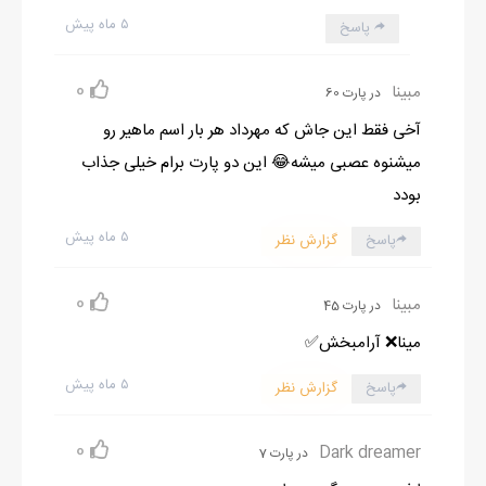
۵ ماه پیش
پاسخ
0
مبینا
در پارت 60
آخی فقط این جاش که مهرداد هر بار اسم ماهیر رو
میشنوه عصبی میشه😂 این دو پارت برام خیلی جذاب
بودد
۵ ماه پیش
پاسخ
گزارش نظر
0
مبینا
در پارت 45
مینا❌ آرامبخش✅
۵ ماه پیش
پاسخ
گزارش نظر
0
Dark dreamer
در پارت 7