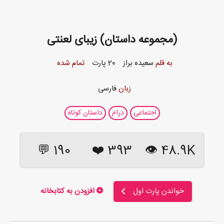
(مجموعه داستان) زیبای لعنتی
به قلم
سعیده براز
20 پارت
تمام شده
زبان
فارسی
اجتماعی
درام
داستان کوتاه
190 💬
❤️
393
48.9K 👁
خواندن پارت اول
افزودن به کتابخانه