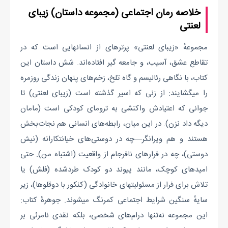
خلاصه رمان اجتماعی (مجموعه داستان) زیبای
لعنتی
مجموعهٔ «زیبای لعنتی» پرترهای از انسانهایی است که در
تقاطع عشق، آسیب، و جامعه گیر افتاده‌اند. شش داستان این
کتاب، با نگاهی رئالیسم و گاه تلخ، زخم‌های پنهان زندگی روزمره
را میگشایند: از زنی که اسیر گذشته است (زیبای لعنتی) تا
جوانی که اعتیادش واکنشی به ترومای کودکی است (مامان
دیگه داد نزن). در این میان، رابطه‌های انسانی هم نجات‌بخش
هستند و هم ویرانگر—چه در دوستی‌های خیانتکارانه (نیش
دوستی)، چه در فرارهای نافرجام از واقعیت (اشتباه من). حتی
امیدهای کوچک، مانند پیوند دو کودک طردشده (فلش) یا
تلاش برای فرار از مسئولیتهای خانوادگی (کنکور با دوقلوها)، زیر
سایهٔ سنگین شرایط اجتماعی کمرنگ میشوند. جوهرهٔ کتاب:
این مجموعه نه‌تنها درام‌های شخصی، بلکه نقدی نامرئی بر