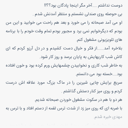
دوست نداشتم ....آخر مگر اینجا پادگان بود؟؟!!
بی حوصله روی صندلی نشستم و منتظر آمدنش شدم .
او می آمد صبحانه را می خورد و بعد هم راحت می خوابید و این من
بودم که دیگرخوابم نمی برد و مجبور بودم تمام وقت خودم را با برنامه
های تلویزیونی مشغول کنم.
بلاخره آمد......از فکر و خیال دست کشیدم و در دل آرزو کردم که ای
کاش شب کاریهایش به پایان برسد و روز کار شود.
به خاطر شب کاری و نخوابیدن چشمهایش ورم کرده بود و خون افتاده
بود....خسته بود می دانستم.
سریع برایش چایی شیرین را در ماگ بزرگ مورد علاقه اش درست
کردم و روی میز کنار دستش گذاشتم .
هر دو با هم در سکوت مشغول خوردن صبحانه شدیم.
با ضربه ای که روی میز زد از شدت ترس لقمه از دستم افتاد و با ترس به
مهدی خیره شدم.
مهدی با چشمایش که پر بود از نفرت و انزجار به من خیره شده بود و