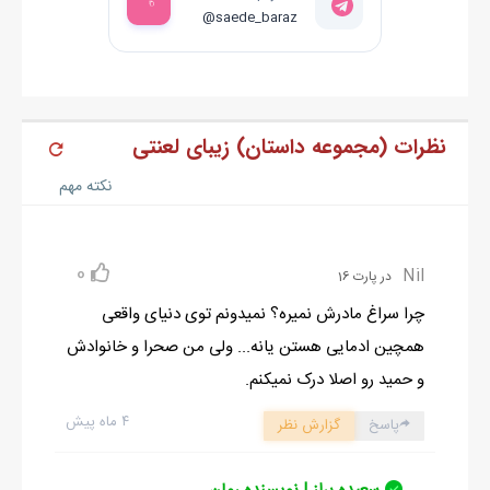
@saede_baraz
این لعنتی کجا ؟! .....و آن لعنتی کجا؟!..........
نظرات (مجموعه داستان) زیبای لعنتی
نکته مهم
0
Nil
در پارت 16
چرا سراغ مادرش نمیره؟ نمیدونم توی دنیای واقعی
همچین ادمایی هستن یانه... ولی من صحرا و خانوادش
و حمید رو اصلا درک نمیکنم.
۴ ماه پیش
پاسخ
گزارش نظر