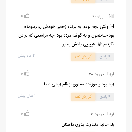
0
Nil
در پارت 2
آخ وقتی بچه بودم یه پرنده زخمی خودش رو رسونده
بود حیاطمون و یه گوشه مرده بود. چه مراسمی که براش
نگرفتم.😂 هییییی یادش بخیر...
۴ ماه پیش
پاسخ
گزارش نظر
0
آزیتا
در پارت 20
زیبا بود واموزنده ممنون از قلم زیبای شما
۱ سال پیش
پاسخ
گزارش نظر
0
آزیتا
در پارت 16
بله جالبه متفاوت بدون داستان