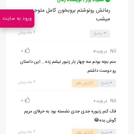
سعیده براز | نویسنده رمان
رمانش رونوشتم بروبخون کامل متوجه
ورود به سایت
میشب
۴ ماه پیش
پاسخ
0
Nil
در پارت 3
منم بچه بودم سه چهار بار زنبور نیشم زده... این داستان
رو دوست داشتم.
۴ ماه پیش
پاسخ
گزارش نظر
0
Nil
در پارت 2
فک کنم زنبوره جدی جدی نشسته بود به حرفای مریم
گوش بده😂
۴ ماه پیش
پاسخ
گزارش نظر