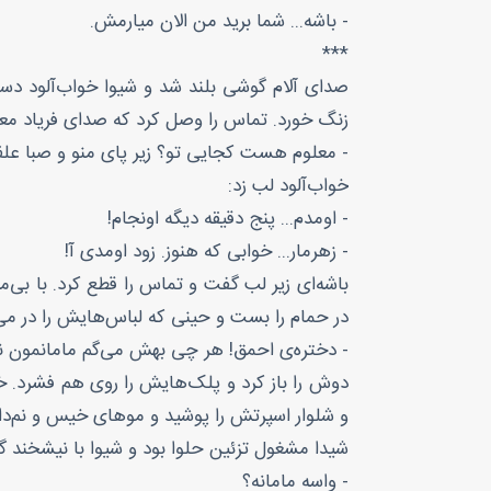
- باشه... شما برید من الان میارمش.
***
صدای آلام گوشی بلند شد و شیوا خواب‌آلود د
زنگ خورد. تماس را وصل کرد که صدای فریاد م
- معلوم هست کجایی تو؟ زیر پای منو و صبا عل
خواب‌آلود لب زد:
- اومدم... پنج دقیقه دیگه اونجام!
- زهرمار... خوابی که هنوز. زود اومدی آ!
باشه‌ای زیر لب گفت و تماس را قطع کرد. با بی‌
در حمام را بست و حینی که لباس‌هایش را در می‌آ
- دختره‌ی احمق! ‌هر چی بهش می‌گم مامانمون ن
دوش را باز کرد و پلک‌هایش را روی هم فشرد. خ
و شلوار اسپرتش را پوشید و موهای خیس و نم‌د
شیدا مشغول تزئين حلوا بود و شیوا با نیشخند 
- واسه مامانه؟