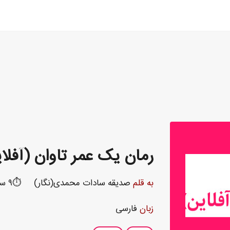
رمان یک عمر تاوان (آفلا
به قلم
صدیقه سادات محمدی(نگار)
⏱️۹ ساعت و ۲۶ دقیقه
زبان
فارسی