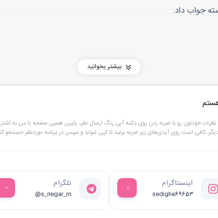
ته جواب داد:
بیشتر بخوانید
یوا دوخت. لب فشرد و با غیظ نهیب زد:
ه همه از دستت کلافه‌ شدن؟
سبد پیک‌نیک را از داخل کابینت برداشت و سمت یخچال رفت. هر چ
هستم
 اخم ظریفی پرسید:
و نظرات خودتون رو با ضربه زدن روی دکمه آبی رنگ ارسال نظر، پایین همین صفحه با من به اشترا
دیگر، کافی است روی آیدی‌های زیر ضربه بزنید تا کپی شوند و سپس در برنامه موردنظر جستجو کنی
ب داد:
 کرد:
اینستاگرام
تلگرام
@s_negar_m
sedighe6965۳
یر و رو می‌کرد.
ن.