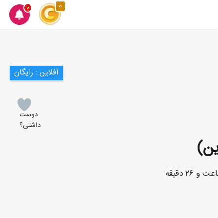
0
0
آفلاین : رایگان
دوست
داشتی؟
ین)