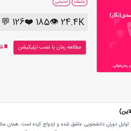
عاشقانه
اجتماعی
126 💬
❤️
185
24.4K 👁
مطالعه رمان با نصب اپلیکیشن
شر
این)
وایل دوران دانشجویی عاشق شده و ازدواج کرده است. همان سال‌‌