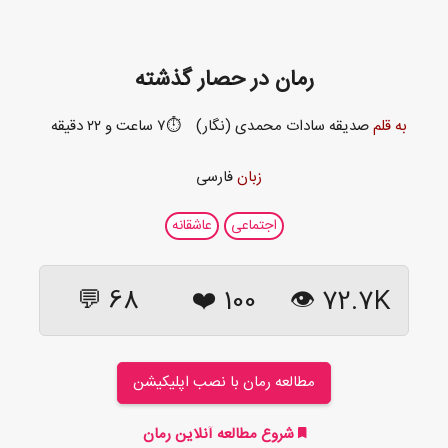
رمان در حصار گذشته
به قلم
صدیقه سادات محمدی (نگار)
⏱️۷ ساعت و ۲۲ دقیقه
زبان
فارسی
اجتماعی
عاشقانه
68 💬
❤️
100
72.7K 👁
مطالعه رمان با نصب اپلیکیشن
شروع مطالعه آنلاین رمان