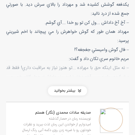
يکدفعه گوشش کشيده شد و مهرداد را بالاي سرش ديد. با صورتي
جمع شده از درد ناليد:
– آخ آخ داداش ...ول کن تو رو خدا ...آي گوشم.
مهرداد همان طور که گوش خواهرش را مي پيچاند با اخم شيريني
پرسيد:
– فال گوش واميستي جغجغه؟!
مريم خانوم سري تکان داد و گفت:
– نه مثل اينکه حق با مهراده ...تو هنوز نياز به مراقبت داري! فقط قد
دراز کردي واسه من. آخه دختر نبايد منو داداشت چهار کلام خصوصي
حرف بزنيم؟
بیشتر بخوانید
مهرسا گوشش را از دست برادرش خلاص کرد و حيني که ماساژ مي داد
گفت:
صدیقه سادات محمدی (نگار) هستم
‌– حالا مگه چي مي گفتين؟ کل حرف هايي که فهميدم اين بود که
نویسنده رمان در حصار گذشته
دايي از مهرداد مي خواد بره کارخونه حسابدار اونجا بشه، مهردادم
امیدوارم از خواندن این رمان لذت ببرید و نظرات
خودتون رو با ضربه زدن روی دکمه آبی رنگ ارسال
نميره. اوم بعدم مهرداد خان بيتا رو دوست داره.