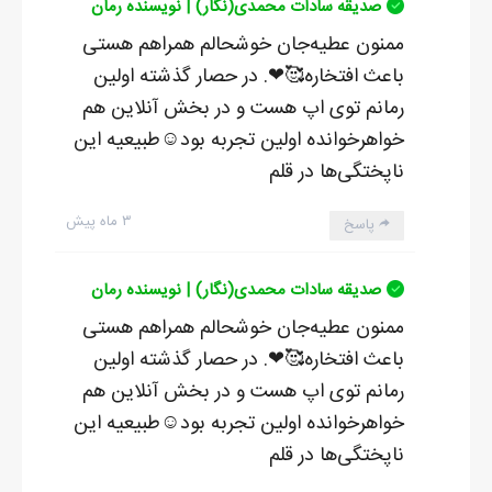
صدیقه سادات محمدی(نگار) | نویسنده رمان
– دختره ي سبک سر
ممنون عطیه‌جان خوشحالم همراهم هستی
با اين کار نازگل بيشتر از قبل با شهنام دشمن شد و خواست هرطور
باعث افتخاره🥰❤. در حصار گذشته اولین
شده کارش را تلافي کند. با آمدن استاد همه ساکت شدند و همهمه
رمانم توی اپ هست و در بخش آنلاین هم
خاتمه يافت.
خواهرخوانده اولین تجربه بود☺️طبیعیه این
بعد از تمام شدن کلاس مهرسا که انگار از قبل پشت در منتظر بود با
ناپختگی‌ها در قلم
رفتن استاد بلافاصله وارد شد و با ذوق و هيجان به طرف دختر خاله
۳ ماه پیش
پاسخ
هايش رفت.
صدیقه سادات محمدی(نگار) | نویسنده رمان
ممنون عطیه‌جان خوشحالم همراهم هستی
ادامه رمان در اپلیکیشن
شروع مطالعه آنلاین رمان
باعث افتخاره🥰❤. در حصار گذشته اولین
رمانم توی اپ هست و در بخش آنلاین هم
خواهرخوانده اولین تجربه بود☺️طبیعیه این
ناپختگی‌ها در قلم