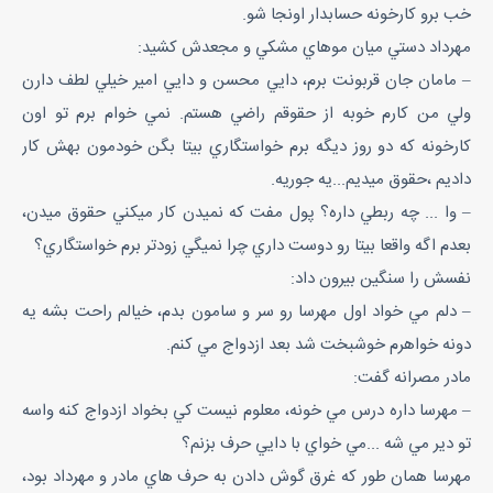
خب برو کارخونه حسابدار اونجا شو.
مهرداد دستي ميان موهاي مشکي و مجعدش کشيد:
– مامان جان قربونت برم، دايي محسن و دايي امير خيلي لطف دارن
ولي من کارم خوبه از حقوقم راضي هستم. نمي خوام برم تو اون
کارخونه که دو روز ديگه برم خواستگاري بيتا بگن خودمون بهش کار
داديم ،حقوق ميديم...يه جوريه.
– وا ... چه ربطي داره؟ پول مفت که نميدن کار ميکني حقوق ميدن،
بعدم اگه واقعا بيتا رو دوست داري چرا نميگي زودتر برم خواستگاري؟
نفسش را سنگين بيرون داد:
– دلم مي خواد اول مهرسا رو سر و سامون بدم، خيالم راحت بشه يه
دونه خواهرم خوشبخت شد بعد ازدواج مي کنم.
مادر مصرانه گفت:
– مهرسا داره درس مي خونه، معلوم نيست کي بخواد ازدواج کنه واسه
تو دير مي شه ...مي خواي با دايي حرف بزنم؟
مهرسا همان طور که غرق گوش دادن به حرف هاي مادر و مهرداد بود،