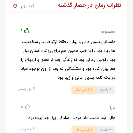
نظرات رمان در حصار گذشته
با گفتن اين حرف بچه ها همزمان با صداي کشيده گفتند:
نکته مهم
– واي نه...
نيما با اعتراض گفت:
1
معصومه
– از اول هفته زود بيدار مي شيم که درس و کلاس داريم، يه روز جمعه
رو هم نمي تونيم بخوابيم؟!
داستانی بسیار عالی و روان ، فقط ارتباط بین شخصیت
نازگل هم به طرفداري از برادرش گفت:
ها زیاد بود ، اما خب همون هم برای روند داستان نیاز
– راست ميگه بابا. نميشه ما نيايم؟! اولين سالگرد که نيست؛ بيست
بود ، اولین رمانی بود که زندگی بعد از عشق و ازدواج را
سال گذشته.
هم بیان کرده بود و مشکلاتی که بعد از اون بوجود میاد ،
اخمهاي آقا عارف در هم رفت و جواب داد:
در یک کلمه بسیار. عالی و زیبا بود
– نه نميشه ، منم دو روز ديگه مردم فراموشم مي کنيد و ديگه نمياين؟
۴ روز پیش
پاسخ
گزارش نظر
نازگل بلافاصله لب باز کرد:
– چرا ميايم، ولي نه صبح روز جمعه!
0
تارا
مينا خانوم لب گزيد و پشت دستش زد:
عالی بود قلمت مانا.درعین سادگی پراز جذابیت بود
– نازگل... يه خدايي نکرده ، دور از جوني چيزي. حيا نداري تو دختر؟
۲ ماه پیش
نازگل شرمگين لب گزيد و زير چشمي نگاهي به پدر انداخت:
پاسخ
گزارش نظر