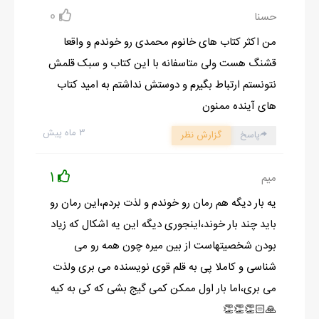
0
ورزيده که مختص شغلش بود در جمع هاي خانوادگي پسري شوخ و
حسنا
خنده رو بود و دل مهرباني داشت و همين خصلت هايش بود که نازگل
من اکثر کتاب های خانوم محمدی رو خوندم و واقعا
را عاشق کرده بود .
قشنگ هست ولی متاسفانه با این کتاب و سبک قلمش
صبح روز سه شنبه؛ چيزي تا آمدن استاد نمانده بود. نازگل چشم
نتونستم ارتباط بگیرم و دوستش نداشتم به امید کتاب
چرخاند و دور تا دور کلاس را نگاهي انداخت. همه ي بچه ها آمده
های آینده ممنون
بودند اما خبري از شهنام نبود. مطمئن بود تا چند لحظه ي ديگر سر
۳ ماه پیش
پاسخ
گزارش نظر
ميرسد .
شيطنتش گل کرد و با فکري که به سرش زد زير لب زمزمه کرد:
1
میم
– بيا آقا شهنام که واست برنامه دارم.
یه بار دیگه هم رمان رو خوندم و لذت بردم،این رمان رو
صندلي هاي تک نفره طوري چيده شده بود که يک راه از وسط کلاس
باید چند بار خوند،اینجوری دیگه این یه اشکال که زیاد
بود تا از آنجا به آخر کلاس بروند و دو طرف صندلي ها نزديک هم چيده
بودن شخصیتهاست از بین میره چون همه رو می
شده بودند. نازگل که رديف اول بود صندليش را دقيقا جلوي راه
شناسی و کاملا پی به قلم قوی نویسنده می بری ولذت
گذاشت و نشست. همانطور که حدس ميزد لحظه اي بعد شهنام وارد
می بری،اما بار اول ممکن کمی گیج بشی که کی به کیه
شد .پيراهن اسپرت قهوه اي و شلوار کتان مشکي به تن داشت. نگاهي
🙏🏻👏👏👏
به دخترک انداخت که سد راهش بود. چند قدم جلو آمد و مؤدبانه