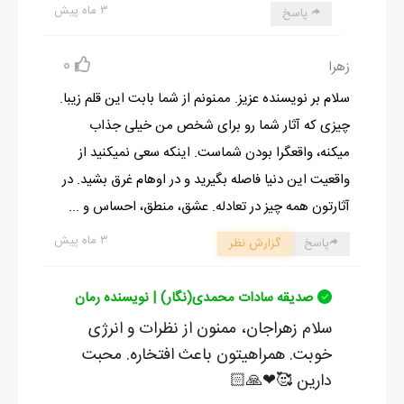
۳ ماه پیش
پاسخ
0
زهرا
سلام بر نویسنده عزیز. ممنونم از شما بابت این قلم زیبا.
چیزی که آثار شما رو برای شخص من خیلی جذاب
میکنه، واقعگرا بودن شماست. اینکه سعی نمیکنید از
واقعیت این دنیا فاصله بگیرید و در اوهام غرق بشید. در
آثارتون همه چیز در تعادله. عشق، منطق، احساس و ...
۳ ماه پیش
پاسخ
گزارش نظر
صدیقه سادات محمدی(نگار) | نویسنده رمان
سلام زهراجان، ممنون از نظرات و انرژی
خوبت. همراهیتون باعث افتخاره. محبت
دارین 🥰❤🙏🏻