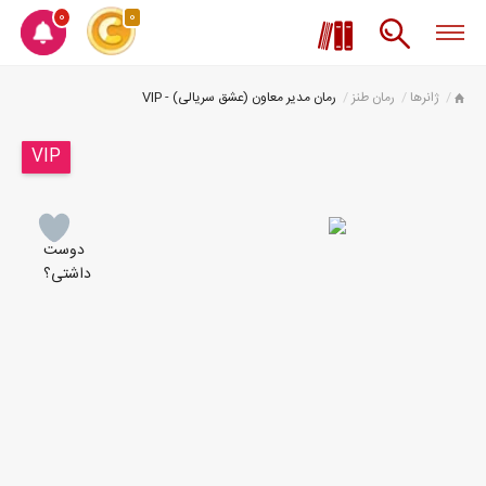
0
0
ژانرها
رمان طنز
رمان مدیر معاون (عشق سریالی) - VIP
VIP
دوست
داشتی؟