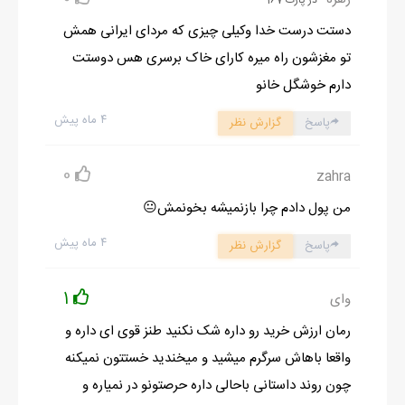
در پارت 167
تو راه یه لنگه از دمپایی ابری‌هام هم بر داشتم و عصبی به سمتش رفتم
که تا هجوم تهاجمی من رو دید فورا به سمت زیر زمین دوید و با یه
دستت درست خدا وکیلی چیزی که مردای ایرانی همش
حرکت خودش رو داخل پرت کرد.
تو مغزشون راه میره کارای خاک برسری هس دوستت
حرصی دمپایی‌ام رو به طرفش پرتاپ کردم که زودتر در زیر زمین رو به
دارم خوشگل خانو
هم کوبید و داد زد: چته جانی؟
۴ ماه پیش
پاسخ
گزارش نظر
کلافه و ترسیده از اینکه نیما بیاد بیرون به سمت زیر زمین راه افتادم و
از پله‌هاش پایین رفتم.
0
zahra
دمپایی‌ام رو که جلوی در افتاده بود برداشتم و با خشم یه لگد به در زدم
من پول دادم چرا بازنمیشه بخونمش😐
که صدای افتادن چیزی اومد و بعد باز صدای پرحرص معراج بلند شد.
۴ ماه پیش
پاسخ
- نکن مریض ترسیدم!
گزارش نظر
دستگیره‌ی در رو بالا و پایین کردم و خواستم داخل برم که دیدم قفل
1
وای
کرده.
عصبی نیم نگاهی به حیاط و بعد در آهنی زیرزمین انداختم و پر خشم
رمان ارزش خرید رو داره شک نکنید طنز قوی ای داره و
خریدم: وا کن این در رو معراج! وا کن مگه نیومده بودی من رو
واقعا باهاش سرگرم میشید و میخندید خستتون نمیکنه
ببینی؟
چون روند داستانی باحالی داره حرصتونو در نمیاره و