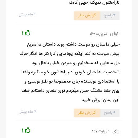
صدای قورت دادن آب دهنش از پشت در هم به راحتی شنیده شد و
ناراحتتون نمیکنه خیلی کامله
بعد صدای نکره‌ی خودش بالا رفت.
۴ ماه پیش
پاسخ
گزارش نظر
- نمیام! تو من رو می‌زنی!
کلافه دمپایی رو توی دستم جابه‌جا کردم و همون‌طور که آماده نگه
1
2وای
در پارت 167
داشته بودم تا بزنم فرق سرش لب زدم: کاریت ندارم بیا بیرون!
خیلی داستان رو دوست داشتم روند داستان نه سریع
- نوچ دروغ میگی، من که می‌دونم می‌زنی.
پیش میرفت نه کند اینکه یجاهایی کاراکتر ها انگار حرف
عصبی خواستم باز یه لگد توی در بکوبم که با صدای نیما عقل از سرم
دل ماهایی که میخونیم رو میزدن خیلی باحال بود
پرید و قلبم وایستاد.
شخصیت ها خیلی خوبن ادم باهاشون خو میگیره واقعا
- نیاز؟ نیاز کجایی؟
با استعدادی نویسنده جان مخصوصا تو طنز نویسی و
فورا سرم رو به در چسبوندم و با التماس لب زدم: هیچی نگو باشه؟
بیان فضا قشنگ حس میکردم توی فضای داستانم قطعا
جوابی ازش نیومد که با نفس عمیق از پله‌ها بالا رفتم و به قامت
این رمان ارزش خرید
کشیده‌ی نیما که روی ایوون سردرگم ایستاده بود نگاه کردم که با دیدن
۴ ماه پیش
من اخم‌هاش رو توی هم کشید و گفت: تو اینجا چی کار می‌کنی؟ سر و
پاسخ
گزارش نظر
صداها چیه میاد؟
1
هول کرده نیم نگاهی به زیرزمین انداختم و خیلی زود نگاهم رو دزدیدم
وای
در پارت 167