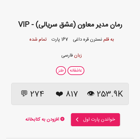
رمان مدیر معاون (عشق سریالی) - VIP
به قلم
نسترن قره داغی
167 پارت
تمام شده
زبان
فارسی
عاشقانه
طنز
274 💬
❤️
817
253.9K 👁
خواندن پارت اول
افزودن به کتابخانه