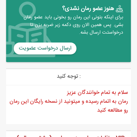
هنوز عضو رمان نشدی؟
- صداتو که کل محل دارن، تو سنگ‌هام رو داشته باش!
برای اینکه بتونی این رمان رو بخونی باید عضو رمان
سرش رو بالا آورد و با تعجب یه نگاه به من و یه نگاه به گوشی و
بشی. پس همین الان روی دکمه زیر ضربه بزن تا
دوباره به من انداخت و گوشی رو نزدیک دهنش برد.
درخواستت ارسال بشه.
- بگو این خفاش شب روی پشت بوم تو نیستی!
همون لحظه سنگ رو محکم طرفش پرت کردم که برگشت و خواست
ارسال درخواست عضویت
بدوه تو خونه اما چون در خونه میثم بسته بود، با کله توی در رفت و
چند قدمی عقب اومد؛ همون لحظه هم پاش به تیر برق گیر کرد و
محکم با نشیمن‌گاه روی زمین فرود اومد و داد زد: آی ننه!
توجه کنید :
با زور جلوی خنده‌ام رو گرفتم و خیره به قیافه‌ی پنجر شده‌اش آروم
زمزمه کردم: به جای من خدا زد؛ حقته، تا تو باشی با آبروی مردم بازی
سلام به تمام خوانندگان عزیز
نکنی.
رمان به اتمام رسیده و میتونید از نسخه رایگان این رمان
از درد وسط کوچه دراز کشید و همون‌طور که آه و ناله می‌کرد داد کشید:
رو مطالعه کنید
بزن بارون! بزن که این معراج دیگه اون معراج سابق نمیشه؛ بزن
بارون که این نیاز سنگدل...
با سنگی که دوباره پرتاب کردم و صاف تو صورتش خورد، حرفش نصفه