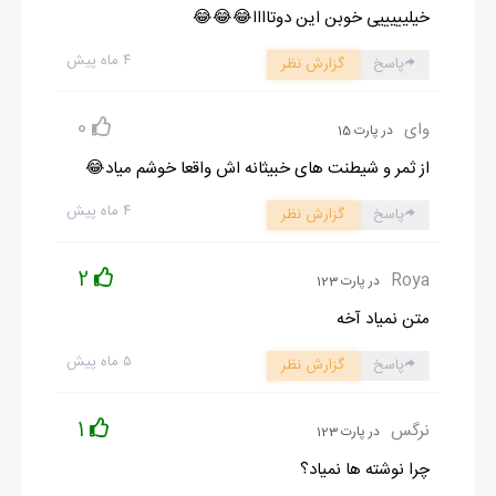
خیلیییییی خوبن این دوتاااا😂😂😂
۴ ماه پیش
پاسخ
گزارش نظر
0
وای
در پارت 15
از ثمر و شیطنت های خبیثانه اش واقعا خوشم میاد😂
۴ ماه پیش
پاسخ
گزارش نظر
2
Roya
در پارت 123
متن نمیاد آخه
۵ ماه پیش
پاسخ
گزارش نظر
1
نرگس
در پارت 123
چرا نوشته ها نمیاد؟