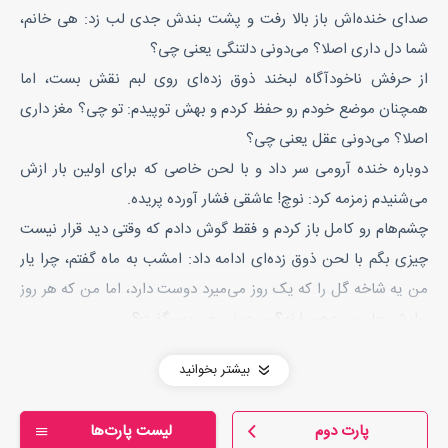
صدای خنده‌اش باز بالا رفت و پشت بندش جدی لب زد: هی خانم،
شما دل داری اصلا؟ می‌دونی دلتنگی یعنی چی؟
از حرفش ناخودآگاه لبخند ذوق زده‌ای روی لبم نقش بست، اما
همچنان موضع خودم رو حفظ کردم و بهش توپیدم: تو چی؟ مغز داری
اصلا؟ می‌دونی عقل یعنی چی؟
دوباره‌ خنده آرومی سر داد و با لحن خاصی که برای اولین بار ازش
می‌شنیدم زمزمه کرد: نوچ! عاشقی فشار آورده پریده.
چشم‌هام رو کامل باز کردم و فقط گوش دادم که وقتی دید قرار نیست
چیزی بگم با لحن ذوق زده‌ای ادامه داد: امشب به ماه گفتم، چرا یار
من یه شاخه گل را که یک روز می‌میرد دوست دارد، اما من که هر روز
برایش جان می‌دهم را نه؟ می‌دونی چی بهم گفت؟
خنده‌ بی صدایی سر دادم و آروم زمزمه کرد: این و قبلا شنیدم؛
بیشتر بخوانید
می‌خوای بگی خیلی خفن بود با اجازه کپی؟
فورا ذوق صداش رو خورد و خیلی جدی جواب داد: ماه حرف می‌زنه
پارت دوم
لیست پارت‌ها
مگه؟ نیاز واقعا انتظار داشتی همچین جوابی بده؟ بعد با پرویی به من