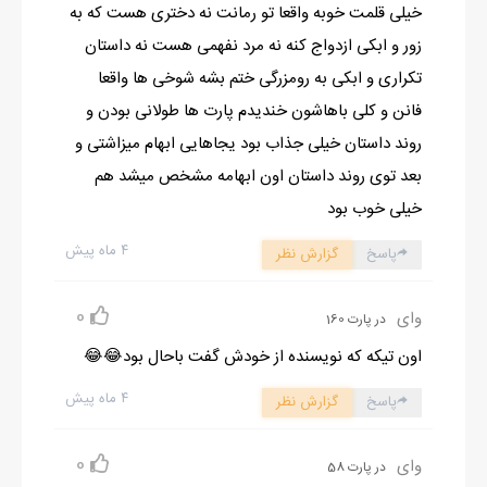
و گفتم: هی... هیچی! سر و صدا شنیدم فکر کردم دزده؛ اومدم دیدم
خیلی قلمت خوبه واقعا تو رمانت نه دختری هست که به
گربه است.
زور و ابکی ازدواج کنه نه مرد نفهمی هست نه داستان
مشکوک یه تای ابروش رو بالا انداخت و با اخم گفت: باشه؛ بیا تو تا
تکراری و ابکی به رومزرگی ختم بشه شوخی ها واقعا
من برم ببینم چه خبره.
فانن و کلی باهاشون خندیدم پارت ها طولانی بودن و
روند داستان خیلی جذاب بود یجاهایی ابهام میزاشتی و
بعد توی روند داستان اون ابهامه مشخص میشد هم
خیلی خوب بود
۴ ماه پیش
پاسخ
گزارش نظر
0
وای
در پارت 160
اون تیکه که نویسنده از خودش گفت باحال بود😂😂
۴ ماه پیش
پاسخ
گزارش نظر
0
وای
در پارت 58