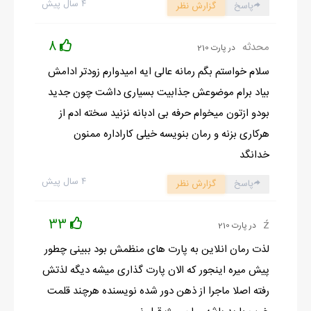
۴ سال پیش
پاسخ
گزارش نظر
8
محدثه
در پارت 210
سلام خواستم بگم رمانه عالی ایه امیدوارم زودتر ادامش
بیاد برام موضوعش جذابیت بسیاری داشت چون جدید
بودو ازتون میخوام حرفه بی ادبانه نزنید سخته ادم از
هرکاری بزنه و رمان بنویسه خیلی کاراداره ممنون
خدانگد
۴ سال پیش
پاسخ
گزارش نظر
33
ź
در پارت 210
لذت رمان انلاین به پارت های منظمش بود ببینی چطور
پیش میره اینجور که الان پارت گذاری میشه دیگه لذتش
رفته اصلا ماجرا از ذهن دور شده نویسنده هرچند قلمت