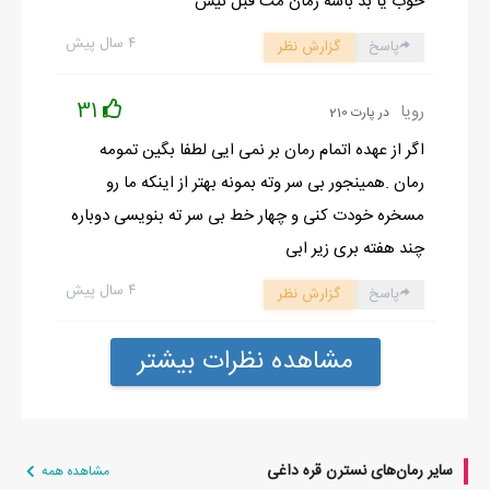
خوب یا بد باشه رمان مث قبل نیس
۴ سال پیش
پاسخ
گزارش نظر
31
رویا
در پارت 210
اگر از عهده اتمام رمان بر نمی ایی لطفا بگین تمومه
رمان .همینجور بی سر وته بمونه بهتر از اینکه ما رو
مسخره خودت کنی و چهار خط بی سر ته بنویسی دوباره
چند هفته بری زیر ابی
۴ سال پیش
پاسخ
گزارش نظر
مشاهده نظرات بیشتر
سایر رمان‌های نسترن قره داغی
مشاهده همه