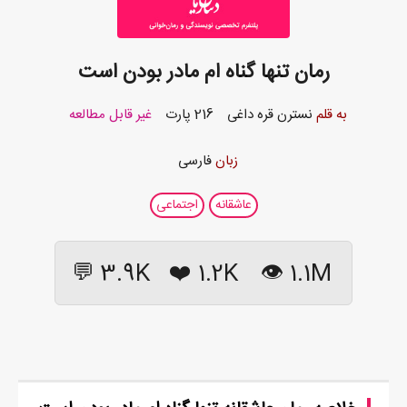
رمان تنها گناه ام مادر بودن است
به قلم
نسترن قره داغی
216 پارت
غیر قابل مطالعه
زبان
فارسی
عاشقانه
اجتماعی
3.9K 💬
❤️
1.2K
1.1M 👁