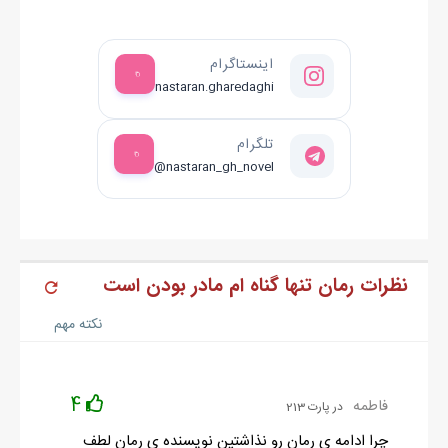
اینستاگرام
nastaran.gharedaghi
تلگرام
@nastaran_gh_novel
نظرات رمان تنها گناه ام مادر بودن است
نکته مهم
4
فاطمه
در پارت 213
چرا ادامه ی رمان رو نذاشتین نویسنده ی رمان لطف