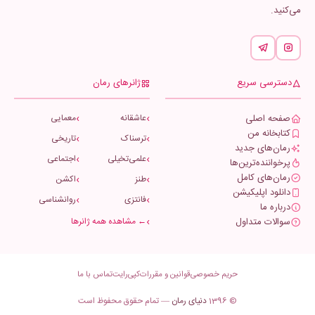
می‌کنید.
دسترسی سریع
ژانرهای رمان
صفحه اصلی
عاشقانه
معمایی
کتابخانه من
ترسناک
تاریخی
رمان‌های جدید
علمی‌تخیلی
اجتماعی
پرخواننده‌ترین‌ها
رمان‌های کامل
طنز
اکشن
دانلود اپلیکیشن
فانتزی
روانشناسی
درباره ما
سوالات متداول
← مشاهده همه ژانرها
حریم خصوصی
قوانین و مقررات
کپی‌رایت
تماس با ما
© 1396
دنیای رمان
— تمام حقوق محفوظ است