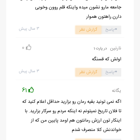
جامعه مارو نشون میده واینکه قلم روون وخوبی
دارن.راهتون هموار
۳ سال پیش
پاسخ
گزارش نظر
0
نارنین
در پارت 1
اولش که قسنگه
۳ سال پیش
پاسخ
گزارش نظر
61
یگانه
اگه نمی تونید بقیه رمان رو بزارید حداقل اعلام کنید که
تا فلان تاریخ نمیتونم نه اینکه مردم رو سرکار بزارید. با
اینکار تون ارزش رمانتون هم اومد پایین من که از
خواندنش کلا منصرف شدم