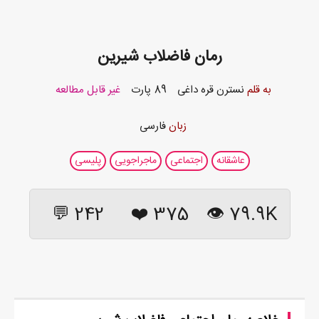
رمان فاضلاب شیرین
به قلم
نسترن قره داغی
89 پارت
غیر قابل مطالعه
زبان
فارسی
عاشقانه
اجتماعی
ماجراجویی
پلیسی
242 💬
❤️
375
79.9K 👁