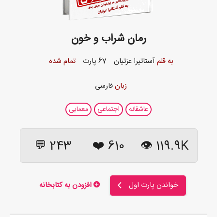
رمان شراب و خون
به قلم
آستاتیرا عزتیان
67 پارت
تمام شده
زبان
فارسی
عاشقانه
اجتماعی
معمایی
243 💬
❤️
610
119.9K 👁
خواندن پارت اول
افزودن به کتابخانه