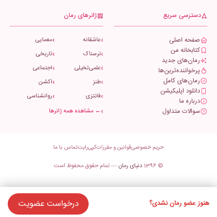
دسترسی سریع
ژانرهای رمان
صفحه اصلی
عاشقانه
معمایی
کتابخانه من
ترسناک
تاریخی
رمان‌های جدید
علمی‌تخیلی
اجتماعی
پرخواننده‌ترین‌ها
رمان‌های کامل
طنز
اکشن
دانلود اپلیکیشن
فانتزی
روانشناسی
درباره ما
سوالات متداول
← مشاهده همه ژانرها
حریم خصوصی
قوانین و مقررات
کپی‌رایت
تماس با ما
© 1396
دنیای رمان
— تمام حقوق محفوظ است
درخواست عضویت
هنوز عضو رمان نشدی؟