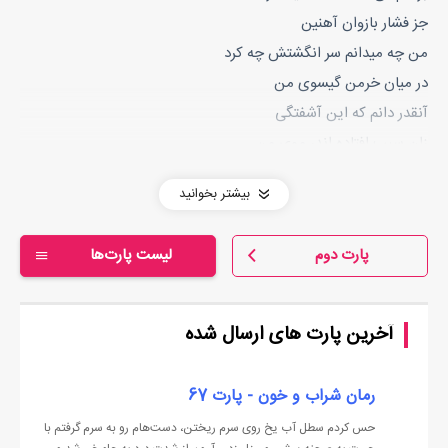
جز فشار بازوان آهنین
من چه میدانم سر انگشتش چه کرد
در میان خرمن گیسوی من
آنقدر دانم که این آشفتگی
زان سبب افتاده اندر موی من
آتشی شد بر دل و جانم گرفت
بیشتر بخوانید
راهزن شد راه ایمانم گرفت
رفته بود از دست من دامان صبر
پارت دوم
لیست پارت‌ها
چون ز پا افتادم آسمانم گرفت
گم شدم در پهنه صحرای عشق
در شبی چون چهره بختم سیاه
آخرین پارت های ارسال شده
ناگهان بی آنکه بتوانم گریخت
بر سرم بارید باران گناه
رمان شراب و خون - پارت 67
مست بودم ‚ مست عشق و مست ناز
حس کردم سطل آب یخ روی سرم ریختن، دست‌هام رو به سرم گرفتم با
مردی آمد قلب سنگم را ربود