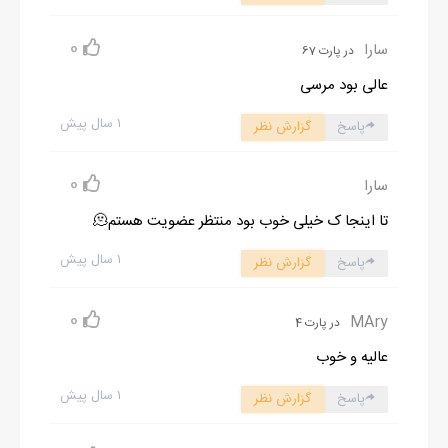
رو پهن کردم و وسایل رو توش چیدم.
بشقاب خودمو به دست گرفتم و حین عقب گرد کردن گفتم:
0
سارا
در پارت 67
- بیا ناهار!
عالی بود مرسی
از جلوی تلویزیون کوچیکمون بلند شد و با پیرهنش عرق صورت و
۱ سال پیش
گردنش و خشک کرد و نشست سره سفره!
پاسخ
گزارش نظر
- چیزی نمی‌خوای؟ می‌خوام استراحت کنم.
0
سارا
باید مطمئن می‌شدم کاره دیگه‌ای نداره چون یه ذره شعور این بشر
نداشت و توی خواب هم اگه بودی بیدارت می‌کرد و خرده فرمایش
تا اینجا ک خیلی خوب بود منتظر عضویت هستم🫠
می‌داد.
۱ سال پیش
پاسخ
گزارش نظر
0
MAry
در پارت 4
عالیه و خوب
۱ سال پیش
پاسخ
گزارش نظر