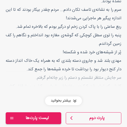
نشده بودند.
سرم را به نشانه‌ی تاسف تکان دادم... مردم چقدر بیکار بودند که تا این
اندازه پیگیر هر ماجرایی می‌شدند!
ربع ساعتی را با پاک کردن زخم او درگیر بودم که بالاخره تمام شد.
پنبه را توی سطل کوچکی که گوشه‌ی مغازه بود انداختم و نگاهم را کف
زمین گرداندم.
پُر از شیشه‌های خرد شده و شکسته!
مهدی بلند شد و جاروی دسته بلندی که به همراه یک خاک انداز دسته
دار کنج دیوار بود را برداشت تا خرده شیشه‌ها را جمع کند.
سر جایش منتظر نشستم و دستم را زیر چانه‌ام گرفتم.
کارش که تمام شد کرکره‌ی مغازه‌اش را پایین کشید و با قفل کتابی
قفلش کرد‌.
بیشتر بخوانید
جلوتر از او به راه افتادم.
تیبا دو آبی رنگم را توی کوچه‌ی کنار پاساژ پارک کرده بودم.
پارت دوم
لیست پارت‌ها
- مهدی اینا کی بودن شیشه‌ی مغازه‌ات رو شکوندن؟