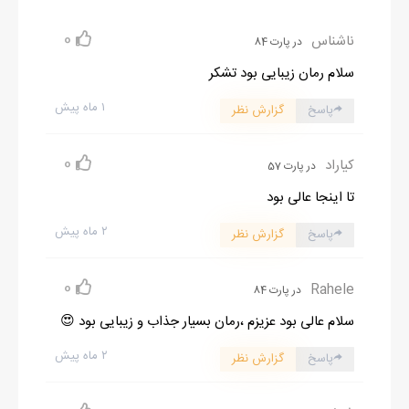
می‌خواستم وارد شوم باز هم چشمم به نگاه خیره‌ی کیا افتاد که حالا
0
ناشناس
ابروهایش را کمی در هم گره زده بود.
در پارت 84
دختر بزرگ این خانه بودم که هرگز برادری نداشتم و حس می‌کردم
سلام رمان زیبایی بود تشکر
مهدی و کیا هر کدام جداگانه روی من تعصب دارند.
۱ ماه پیش
پاسخ
گزارش نظر
کیا من را نامزد خودش می‌دانست و برای مهدی یک خواهر هم سن و
سال بودم‌.
0
کیاراد
در پارت 57
مهدی توی قدیمی ترین خاطرات من بود چون با هم بزرگ شده بودیم
تا اینجا عالی بود
و حالا به خاطر همین، پیچ و خم یکدیگر را خیلی خوب می‌شناختیم
۲ ماه پیش
تنها لامپ روشن خانه برای آشپزخانه بود و من دو تای دیگر را توی
پاسخ
گزارش نظر
سالن روشن کردم. به طرف اتاق مهدی رفتم که درش بسته بود.
0
اتاق تاریکش را با زدن کلید برق روشن کردم.
Rahele
در پارت 84
توی تخت‌خوابش بود و از تنش که کاملا زیر پتو بود می‌توانستم به
سلام عالی بود عزیزم ،رمان بسیار جذاب و زیبایی بود 😍
راحتی حدس بزنم رو به سمت دیوار کنارش خوابیده است.
۲ ماه پیش
پاسخ
گزارش نظر
- برات چایی اوردم!
اهمیتی نداد و من لیوان را روی پاتختی او گذاشتم.