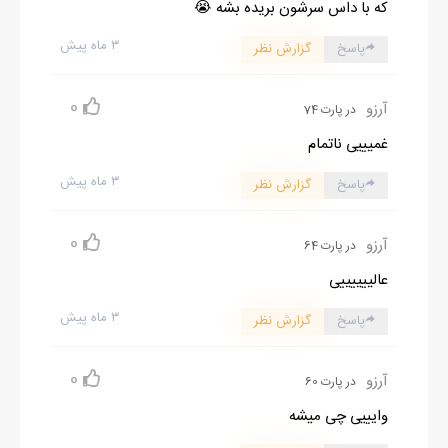
که با داس سرشون بریده بشه 😭
پایش را از خشم روی زمین ضرب گرفته بود و من فقط در سکوت به
۳ ماه پیش
پاسخ
گزارش نظر
خنده‌ی کوچک و عصبی‌اش نگاه کردم.
- معلومه که یادت رفته واسه همین نمی‌دونی واسه چی امروز عصر رو
0
آرزو
در پارت 74
گلفروشی نرفتم!
غمیییی ناتمام
۳ ماه پیش
پاسخ
گزارش نظر
0
آرزو
در پارت 64
عالییییییی
۳ ماه پیش
پاسخ
گزارش نظر
0
آرزو
در پارت 60
وایییی چی میشه