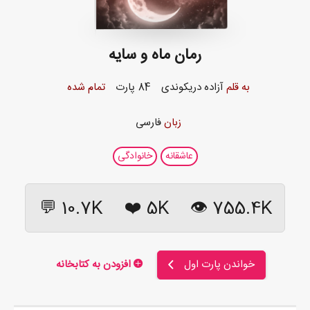
رمان ماه و سایه
به قلم
آزاده دریکوندی
84 پارت
تمام شده
زبان
فارسی
عاشقانه
خانوادگی
10.7K 💬
❤️
5K
755.4K 👁
خواندن پارت اول
افزودن به کتابخانه