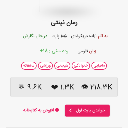
رمان نپنتی
به قلم
آزاده دریکوندی
105 پارت
در حال نگارش
رده سنی : 18+
زبان
فارسی
مافیایی
خانوادگی
هیجانی
ورزشی
عاشقانه
9.6K 💬
❤️
1.3K
218.3K 👁
خواندن پارت اول
افزودن به کتابخانه