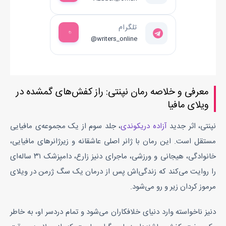
پام بباره و خودمو واسه ننه جادوگرش بگیرم!
تلگرام
آنقدر خندیدم که عضله شکمم گرفت.
@writers_online
- از دست تو دختر!
ناگهان موبایلم زنگ خورد.
استرسی توی دلم چنگ زد...
فکر کردم شاید مهرداد پشت خط باشد؛ اما سینا بود.
معرفی و خلاصه رمان نپنتی: راز کفش‌های گمشده در
ویلای مافیا
- جانم سینا؟
- آبجی دنیز به دادم برس!!
نپنتی
، اثر جدید
آزاده دریکوندی
، جلد سوم از یک مجموعه‌ی مافیایی
از صدای ترسیده‌اش قلبم به یکباره گاپ گاپ شروع به تپیدن گرفت.
مستقل است. این رمان با ژانر اصلی
عاشقانه
و زیرژانرهای
مافیایی،
- چی شده؟؟
خانوادگی، هیجانی و ورزشی
، ماجرای دنیز زارع، دامپزشک ۳۱ ساله‌ای
توجه اسما هم جلب شد و من حواسم را به سینا داده بودم که حالش
را روایت می‌کند که زندگی‌اش پس از درمان یک سگ ژرمن در ویلای
کم از گریه نداشت.
مرموز کردان زیر و رو می‌شود.
- آبجی توروخدا آب دستته بذار زمین همین الان بیا آدرسی که برات
می‌فرستم. اگه نیای کمکم، منو مُرده بدون!
دنیز ناخواسته وارد دنیای خلافکاران می‌شود و تمام دردسر او، به خاطر