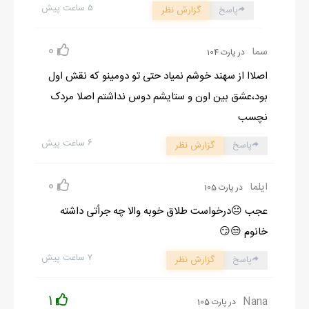
۵ ساعت پیش
پاسخ
گزارش نظر
0
سما
در پارت 104
اصلاا از سهند خوشم نمیاد حتی تو دومینو که نقش اول
بود،عشق بین اون و ستایشم دوس نداشتم اصلا مردک
نچسب
۶ ساعت پیش
پاسخ
گزارش نظر
0
ایلما
در پارت 105
عجب 😐درخواست طلاق خوبه والا چه جرأتی داشته
خانوم 😒😏
۷ ساعت پیش
پاسخ
گزارش نظر
1
Nana
در پارت 105