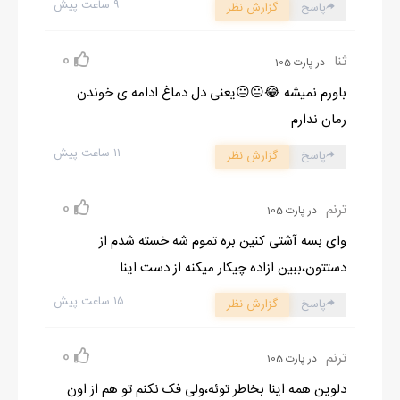
۹ ساعت پیش
پاسخ
گزارش نظر
0
ثنا
در پارت 105
باورم نمیشه 😂😐😐یعنی دل دماغ ادامه ی خوندن
رمان ندارم
۱۱ ساعت پیش
پاسخ
گزارش نظر
0
ترنم
در پارت 105
وای بسه آشتی کنین بره تموم شه خسته شدم از
دستتون،ببین ازاده چیکار میکنه از دست اینا
۱۵ ساعت پیش
پاسخ
گزارش نظر
0
ترنم
در پارت 105
دلوین همه اینا بخاطر توئه،ولی فک نکنم تو هم از اون