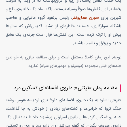
دهانم از تعجب باز ماند...
یک جفت کفش پاشنه‌دار زیبا و گران‌بهاست که از ویلا به سرقت
- خیلی خب خیلی خب! آدرس بفرست ببینم چت شده؟
رفته‌اند. این کفش‌ها صرفاً وسیله نیستند، بلکه نماد یک خاطره‌ی تلخ و
شیرین برای
سورن همایونفر
، رئیس پرنفوذ گروه مافیایی و صاحب
باشگاه سوارکاری، هستند؛ خاطره‌ای از عشق قدیمی‌اش که سال‌ها
پیش او را ترک کرده است. این کفش‌ها قرار است جرقه‌ی یک عشق
جدید و پرفراز و نشیب باشند.
توجه: این رمان کاملاً مستقل است و برای مطالعه نیازی به خواندن
جلدهای قبلی مجموعه (دومینو و مهمیزهای سیاه) ندارید.
مقدمه رمان «نپنتی»: داروی افسانه‌ای تسکین درد
«نپنتی اشاره به یک داروی افسانه‌ای داره! توی اودیسه هومر نوشته
جنگ تروا که خرابی‌ها و کشته‌های زیادی از خودش به جا گذاشت،
همه رو غمگین کرد. هلن بانوی اسپارتی پیشنهاد داد تا به دنبال یک
داروی معروف بگردن که گفته می‌شد اون دارو درد و رنج رو تسکین