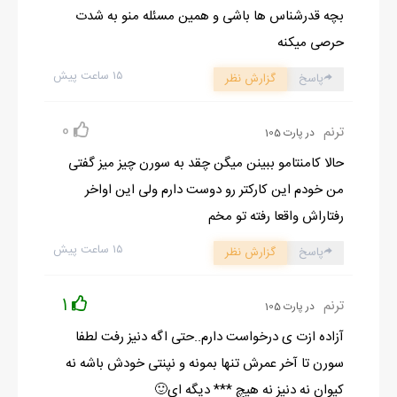
بچه قدرشناس ها باشی و همین مسئله منو به شدت
حرصی میکنه
۱۵ ساعت پیش
پاسخ
گزارش نظر
0
ترنم
در پارت 105
حالا کامنتامو ببینن میگن چقد به سورن چیز میز گفتی
من خودم این کارکتر رو دوست دارم ولی این اواخر
رفتاراش واقعا رفته تو مخم
۱۵ ساعت پیش
پاسخ
گزارش نظر
1
ترنم
در پارت 105
آزاده ازت ی درخواست دارم..حتی اگه دنیز رفت لطفا
سورن تا آخر عمرش تنها بمونه و نپنتی خودش باشه نه
کیوان نه دنیز نه هیچ *** دیگه ای🙂