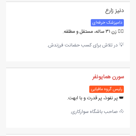
دنیز زارع
دامپزشک حرفه‌ای
👩‍⚕️
زن ۳۱ ساله، مستقل و مطلقه.
💡
در تلاش برای کسب حضانت فرزندش.
سورن همایونفر
رئیس گروه مافیایی
👑
پر نفوذ، پر قدرت و با ابهت.
🐴
صاحب باشگاه سوارکاری.