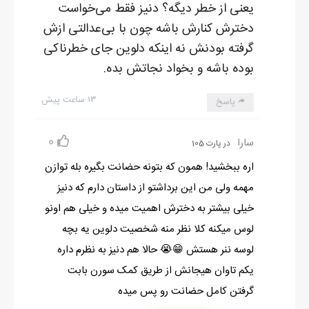
یعنی از خطر دیگه؟ دنیز فقط می‌خواست
دخترش کنارش باشه چون با بی‌عدالتی ازش
گرفته بودنش نه اینکه دلوین جای خطرناکی
بوده باشه و بخواد نجاتش بده.
۱۳ ساعت پیش
پاسخ
0
سارا
در پارت 105
اره ببخشید! همون که بتونه حضانت بگیره بله توازن
مهمه ولی من این برداشتو از داستان دارم که دنیز
خیلی بیشتر به دخترش اهمیت میده و خیلی هم اونو
لوس میکنه کلا نظر منه شخصیت دلوین یه بچه
لوسه ننر هستش 😁😭 حالا هم دنیز به نظرم داره
یکم تاوان هیجانش از طریق کمک سورن بابت
گرفتن کامل حضانت رو پس میده