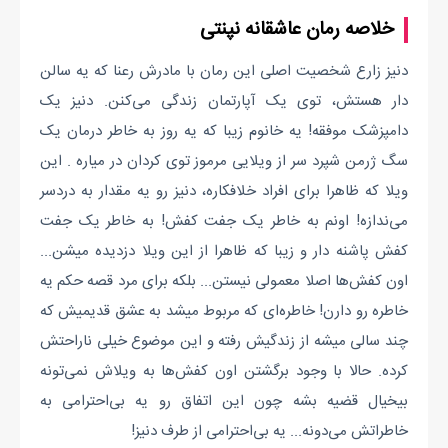
خلاصه رمان عاشقانه نپنتی
دنیز زارع شخصیت اصلی این رمان با مادرش رعنا که یه سالن
دار هستش، توی یک آپارتمان زندگی می‌کنن. دنیز یک
دامپزشک موفقه! یه خانوم زیبا که یه روز به خاطر درمان یک
سگ ژرمن شپرد سر از ویلایی مرموز توی کردان در میاره . این
ویلا که ظاهرا برای افراد خلافکاره، دنیز رو یه مقدار به دردسر
می‌ندازه! اونم به خاطر یک جفت کفش! به خاطر یک جفت
کفش پاشنه دار و زیبا که ظاهرا از این ویلا دزدیده میشن...
اون کفش‌ها اصلا معمولی نیستن... بلکه برای مرد قصه حکم یه
خاطره رو دارن! خاطره‌ای که مربوط میشد به عشق قدیمیش که
چند سالی میشه از زندگیش رفته و این موضوع خیلی ناراحتش
کرده. حالا با وجود برگشتن اون کفش‌ها به ویلاش نمی‌تونه
بیخیال قضیه بشه چون این اتفاق رو یه بی‌احترامی به
خاطراتش می‌دونه... یه بی‌احترامی از طرف دنیز!