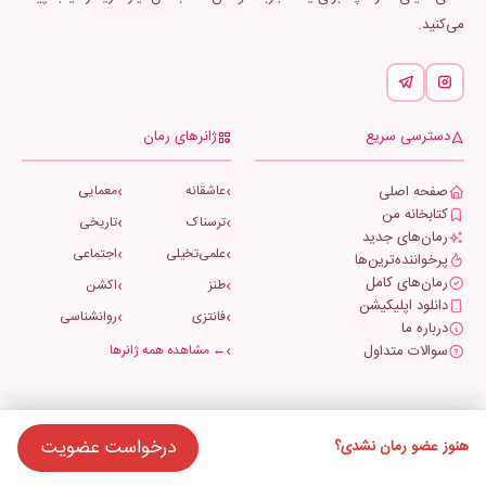
می‌کنید.
دسترسی سریع
ژانرهای رمان
صفحه اصلی
عاشقانه
معمایی
کتابخانه من
ترسناک
تاریخی
رمان‌های جدید
علمی‌تخیلی
اجتماعی
پرخواننده‌ترین‌ها
رمان‌های کامل
طنز
اکشن
دانلود اپلیکیشن
فانتزی
روانشناسی
درباره ما
سوالات متداول
← مشاهده همه ژانرها
حریم خصوصی
قوانین و مقررات
کپی‌رایت
تماس با ما
درخواست عضویت
هنوز عضو رمان نشدی؟
© 1396
دنیای رمان
— تمام حقوق محفوظ است