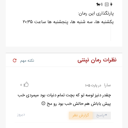
👩🏻 ⚕️🐎
پارتگذاری این رمان:
یکشنبه ها، سه شنبه ها، پنجشنبه ها ساعت ۲۰:۳۵
نظرات رمان نپنتی
نکته مهم
0
سارا
در پارت 105
چقدر دنیز لوسه تو که بچت تمام دنیات بود میمردی خب
پیش باباش هم حالش خب بود رو مخ 😐
دیروز
پاسخ
گزارش نظر