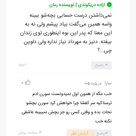
آزاده دریکوندی | نویسنده رمان
نمی‌ذاشتن درست حسابی بچه‌شو ببینه
واسه همین می‌گفت بیاد پیشم ولی نه به
این معنا که پدر این بوه اینطوری توی زندان
بیفته. دنیز به مهرداد نیاز نداره ولی دلوین
چی...؟
دیروز
پاسخ
0
سارا
در پارت 105
خب مگه از همون اول نمیدونست سورن ادم
ترسناکیه سر کفشا چرا خواهش کرد سورن بچشو
نجات بده و وقتی کسی رو جز بچش نمیبینه عاشقی
نکنه خب
۱۴ ساعت پیش
پاسخ
گزارش نظر