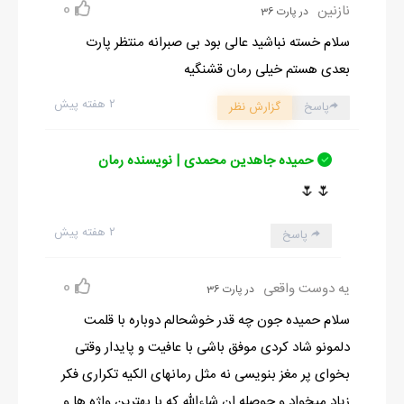
0
نازنین
در پارت 36
سلام خسته نباشید عالی بود بی صبرانه منتظر پارت
بعدی هستم خیلی رمان قشنگیه
۲ هفته پیش
پاسخ
گزارش نظر
حمیده جاهدین محمدی | نویسنده رمان
🌷🌷
۲ هفته پیش
پاسخ
0
یه دوست واقعی
در پارت 36
سلام حمیده جون چه قدر خوشحالم دوباره با قلمت
دلمونو شاد کردی موفق باشی با عافیت و پایدار وقتی
بخوای پر مغز بنویسی نه مثل رمانهای الکیه تکراری فکر
زیاد میخواد و حوصله ان شاءالله که با بهترین واژه ها و