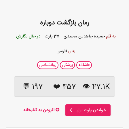
رمان بازگشت دوباره
به قلم
حمیده جاهدین محمدی
37 پارت
در حال نگارش
زبان
فارسی
عاشقانه
پزشکی
روانشناسی
197 💬
❤️
457
47.1K 👁
خواندن پارت اول
افزودن به کتابخانه