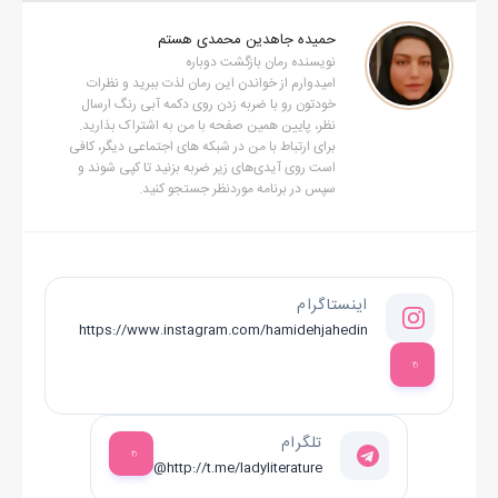
شده است.
حمیده جاهدین محمدی هستم
نویسنده رمان بازگشت دوباره
همه چیز داشت کم‌کم به وضع عادی بر می‌گشت؛ قیافه‌ ها از نگرانی در
امیدوارم از خواندن این رمان لذت ببرید و نظرات
می‌آمد، قلب ها آرام می
خودتون رو با ضربه زدن روی دکمه آبی رنگ ارسال
نظر، پایین همین صفحه با من به اشتراک بذارید.
گرفت، اشک‌ ها پاک می‌شد و از سر و صدا ها
برای ارتباط با من در شبکه های اجتماعی دیگر، کافی
و ناله‌ ها هم، دیگر خبری نبود... من هم در تلاش بودم تا قلبم را آرام‌
است روی آیدی‌های زیر ضربه بزنید تا کپی شوند و
سپس در برنامه موردنظر جستجو کنید.
کنم. چند نفس عمیق کشیدم و سعی کردم ضربان
قلبم با نفس هایم هماهنگ شود.. پیاده روی می کردم و سعی داشتم
آرامشم را بازیابم
تا اینکه ..........
اینستاگرام
آخرین پزشک
https://www.instagram.com/hamidehjahedin
از اتاق عمل بیرون آمد.
تلگرام
@http://t.me/ladyliterature