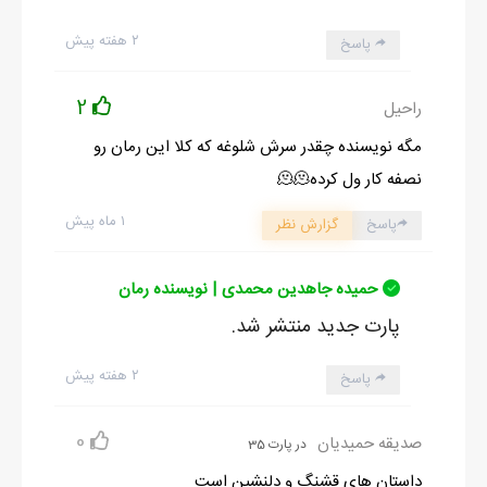
۲ هفته پیش
پاسخ
2
راحیل
مگه نویسنده چقدر سرش شلوغه که کلا این رمان رو
نصفه کار ول کرده🫠🫠
۱ ماه پیش
پاسخ
گزارش نظر
حمیده جاهدین محمدی | نویسنده رمان
پارت جدید منتشر شد.
۲ هفته پیش
پاسخ
0
صدیقه حمیدیان
در پارت 35
داستان های قشنگ و دلنشین است