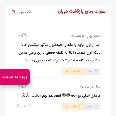
نظرات رمان بازگشت دوباره
نکته مهم
0
دختر بهار
در پارت 37
اینا از اول نباید با ماهان خودشون درگیر میکردن حالا
دیگه اون فهمیده اینا یه نقطه ضعفی دارن واس همین
ولشون نمیکنه شایدم شک کرده که یه چیزی هست
۲ روز پیش
پاسخ
گزارش نظر
ورود به سایت
0
لیزا
در پارت 37
ماهان خیلی رو مخه😠😠 اعصابمو بهم ریخت. 😣😤
۵ روز پیش
پاسخ
گزارش نظر