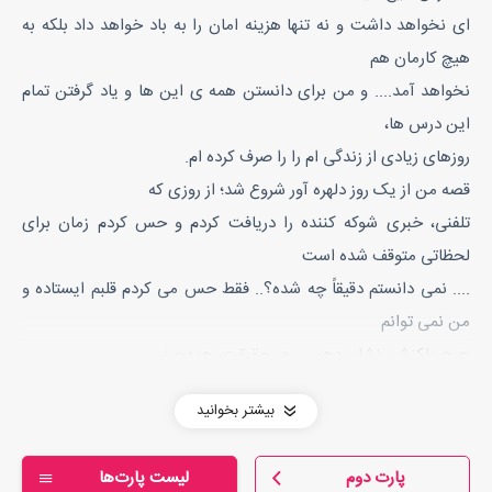
ای نخواهد داشت و نه‌ تنها هزینه امان را به باد خواهد داد بلکه به
هیچ کارمان هم
نخواهد آمد.... و من برای دانستن همه‌ ی این‌ ها و یاد گرفتن تمام
این درس‌ ها،
روزهای زیادی از زندگی‌ ام را را صرف کرده ام.
قصه من از یک روز دلهره‌ آور شروع شد؛ از روزی که
تلفنی، خبری شوکه کننده را دریافت کردم و حس کردم زمان برای
لحظاتی متوقف شده است
.... نمی دانستم دقیقاً چه شده‌؟.. فقط حس می کردم قلبم ایستاده و
من نمی توانم
هیچ واکنشی نشان دهم .... در حقیقت، همه‌چیز
آنقدر ناگهانی رخ داده بود که حتی نمی‌ دانستم باید‌ به این خبر، چه
بیشتر بخوانید
واکنشی نشان
دهم؟.... ذهنم چنان آشفته و بهم ریخته بود که حتی قادر نبودم
پارت دوم
لیست پارت‌ها
لحظه‌ای آرام باشم.