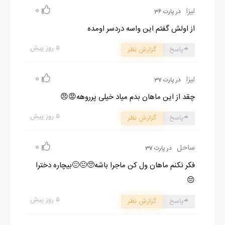
0
لیزا
در پارت 36
از اولش گفتم این واسه دردسر اومده
۵ روز پیش
پاسخ
گزارش نظر
0
لیزا
در پارت 37
چقد از این ماهان بدم میاد خیلی پرروهه😡😠
۵ روز پیش
پاسخ
گزارش نظر
0
ساحل
در پارت 37
فکر نکنم ماهان ول کن ماجرا باشه🥺😐😔بیچاره دخترا
😔
۵ روز پیش
پاسخ
گزارش نظر