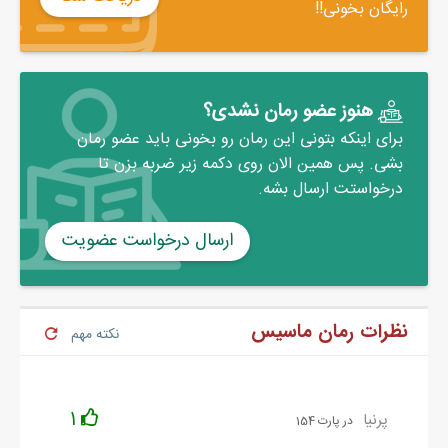
نداری؟
رایگان بخونی!!
میوه فروش جواب داد:
- این بچه دزد است. یکی از میوه‌های من را دزدیده. اگر الان تنبیه
نشود، قطعا بزرگتر که شد یکی از جاسوسان دیوها می‌شود. باید شلاق
هنوز عضو رمان نشدی؟
بخورد.
برای اینکه بتونی این رمان رو بخونی باید عضو رمان
مرد جوان دست او را اندکی فشرد و با دندان‌هایی قفل شده به هم
بشی. پس همین الان روی دکمه زیر ضربه بزن تا
گفت:
درخواستت ارسال بشه.
- فقط برای یک دانه میوه می‌خواهی این بچه را شلاق بزنی؟ آن هم
ارسال درخواست عضویت
یک کودک گرسنه را؟
میوه فروش با اینکه از او قدکوتاهتر بود و از هیبت و جوانی‌اش
می‌ترسید، نمی‌خواست از خودش ضعف نشان بدهد. دستش را به زور
نظرات رمان ماسیس
از میان چنگال‌های او آزاد کرد و غرید.
نکته مهم
1
پرنیا
در پارت 154