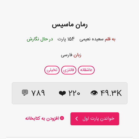
رمان ماسیس
به قلم
سعیده نعیمی
154 پارت
در حال نگارش
زبان
فارسی
عاشقانه
فانتزی
تخیلی
789 💬
❤️
220
49.3K 👁
خواندن پارت اول
افزودن به کتابخانه