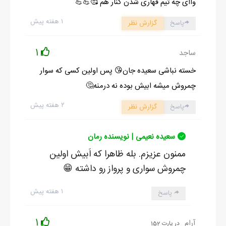
واای چه تیم قهاری شدن کنار هم 🥰💪💪
۱ هفته پیش
پاسخ
گزارش نظر
1
ساجد
خسته نباشی سعیده جان😘 پس اولین کسی که سوار
چمروش میشه ابیش بوده نه درمنه🤔
۲ هفته پیش
پاسخ
گزارش نظر
سعیده نعیمی | نویسنده رمان
ممنون عزیزم. بله ظاهرا که اَبیش اولین
چمروش سواری و پرواز رو‌ داشته 😁
۱ هفته پیش
پاسخ
1
آرام
در پارت 152