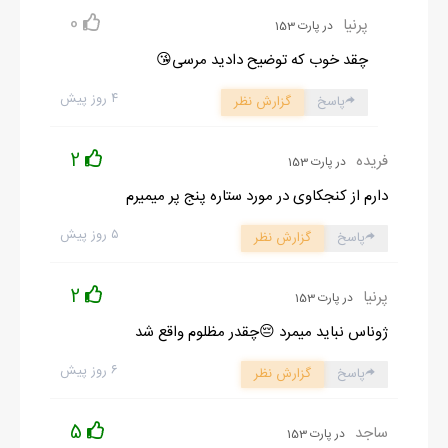
0
پرنیا
در پارت 153
چقد خوب که توضیح دادید مرسی😘
۴ روز پیش
پاسخ
گزارش نظر
2
فریده
در پارت 153
دارم از کنجکاوی در مورد ستاره پنج پر میمیرم
۵ روز پیش
پاسخ
گزارش نظر
2
پرنیا
در پارت 153
ژوناس نباید میمرد 😔چقدر مظلوم واقع شد
۶ روز پیش
پاسخ
گزارش نظر
5
ساجد
در پارت 153