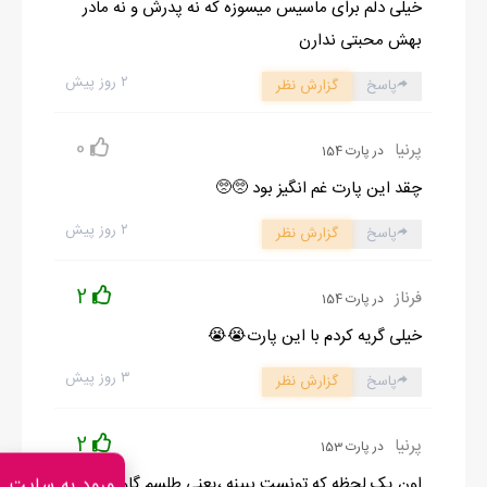
خیلی دلم برای ماسیس میسوزه که نه پدرش و نه مادر
بهش محبتی ندارن
۲ روز پیش
پاسخ
گزارش نظر
0
پرنیا
در پارت 154
چقد این پارت غم انگیز بود 🥺🥺
۲ روز پیش
پاسخ
گزارش نظر
2
فرناز
در پارت 154
خیلی گریه کردم با این پارت😭😭
۳ روز پیش
پاسخ
گزارش نظر
2
پرنیا
در پارت 153
اون یک لحظه که تونست ببینه ،یعنی طلسم گاو
ورود به سایت