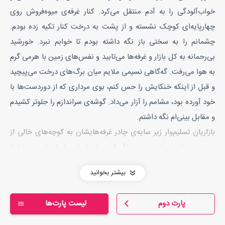
خواب‌آلودگی را به آدم منتقل می‌کرد. کنار غرفه‌ی میوه‌فروش روی
چهارپایه‌ای کوچک نشسته و از پشت به درخت کنار تکیه زده بودم.
چشمانم را به سختی باز نگه داشته بودم تا خوابم نبرد. خورشید
بی‌رحمانه به کل بازار و غرفه‌ها می‌تابید و نفس‌های زمین با هرمی گرم
به هوا می‌رفت. گه‌گاهی نسیمی ملایم میان برگ‌های درخت می‌پیچید
و قبل از اینکه خنکایش را حس کنم، بوی مرداری که از دوردست‌ها با
خود آورده بود، مشامم را آزار می‌داد. گوشه‌ی سراندازم را جلوتر کشیدم
و مقابل بینی‌ام نگه داشتم.
بازاریان تسلیم‌وار زیر سایه‌ی چادر غرفه‌هایشان به کوچه‌های خالی از
مشتری چشم دوخته بودند. اگر کسی اجناسش را با جار زدن تبلیغ
می‌کرد، همتایانش آخرین امیدش را هم خاموش می‌کردند که «بی‌خود
بیشتر بخوانید
حنجره‌ات را خراش نده، هیچ‌کس برای خرید نمی‌آید.» و آرام‌تر با خود
نجوا می‌کردند: «آخر پولی در جیب کسی نمانده که بخواهد خرج لوازم
پارت دوم
لیست پارت‌ها
غیرضروری کند.» چند فحش و لعن هم نثار دیوها می‌کردند و در
ستایش شاه تورتک لب به ثنا می‌گشودند.