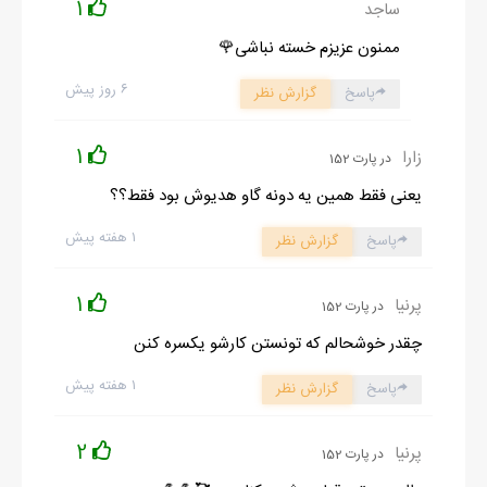
1
ساجد
ممنون عزیزم خسته نباشی🌹
۶ روز پیش
پاسخ
گزارش نظر
1
زارا
در پارت 152
یعنی فقط همین یه دونه گاو هدیوش بود فقط؟؟
۱ هفته پیش
پاسخ
گزارش نظر
1
پرنیا
در پارت 152
چقدر خوشحالم که تونستن کارشو یکسره کنن
۱ هفته پیش
پاسخ
گزارش نظر
2
پرنیا
در پارت 152