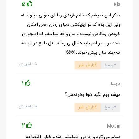
5
ela
منکر این نمیشم ک خانم فریدی رمانای خوبی مینویسه،
ولی این بده ک تو اپلیکشن دنیای رمان اصن امکان
خوندن رماناش،نیست و من واقعا متاسفم ک اینجوری
شده درب در ادم باید دنبال ی رمانه مثل طالع دریا باشه
ک چند سال پیش خونده🥲🥹
۵ ماه پیش
پاسخ
گزارش نظر
1
مهسا
میشه بهم بگید کجا بخونمش؟
۵ ماه پیش
پاسخ
گزارش نظر
2
Mobin
سلام من تازه وارداین اپلیکیشن شدم خیلی افتضاحه