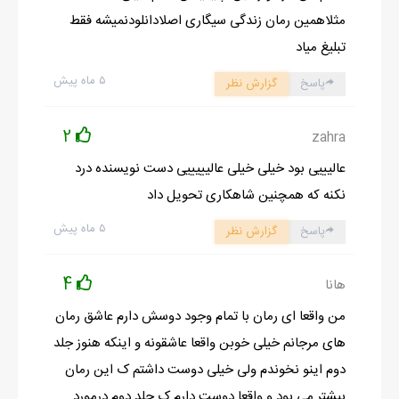
مثلاهمین رمان زندگی سیگاری اصلادانلودنمیشه فقط
تبلیغ میاد
۵ ماه پیش
پاسخ
گزارش نظر
2
zahra
عالیییی بود خیلی خیلی عالیییییی دست نویسنده درد
نکنه که همچنین شاهکاری تحویل داد
۵ ماه پیش
پاسخ
گزارش نظر
4
هانا
من واقعا ای رمان با تمام وجود دوسش دارم عاشق رمان
های مرجانم خیلی خوبن واقعا عاشقونه و اینکه هنوز جلد
دوم اینو نخوندم ولی خیلی دوست داشتم ک این رمان
بیشتر می بود و واقعا دوست دارم ک جلد دوم درمورد