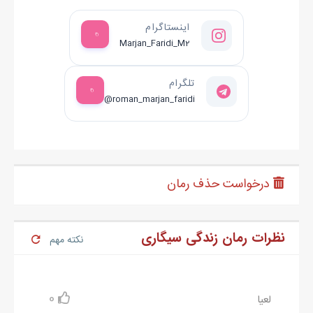
اینستاگرام
Marjan_Faridi_M2
تلگرام
@roman_marjan_faridi
درخواست حذف رمان
نظرات رمان زندگی سیگاری
نکته مهم
0
لعیا