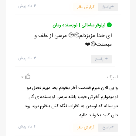
۴ ماه پیش
پاسخ
گزارش نظر
نیلوفر سامانی | نویسنده رمان
ای خدا عزیزدلم🥺🥺 مرسی از لطف و
مبحتت😍❤️
۳ ماه پیش
پاسخ
0
امیرک
وایی الان میرم قسمت آخر بخونم بعد میرم فصل دو
اومیدوارم آخرش خوب باشه مرسی نویسنده ی گل
دوستانه که اومدن به نظرات نگاه کنن بنظرم برید زود
دان کنید بخونید عالیه
۴ ماه پیش
پاسخ
گزارش نظر