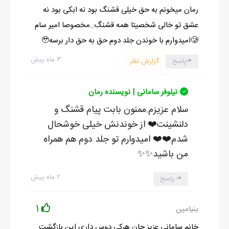
رمان میخونم به حق خیلی قشنگ بود نه ابکی بود نه
عشق تو خالی شخصیتا همه قشنگ..مخصوصا امیر سام
🥲امیدوارم با خوندن جلد دوم حق به حق دار برسه🥹
۳ ماه پیش
پاسخ
گزارش نظر
نیلوفر سامانی | نویسنده رمان
سلام عزیزم.ممنون بابت پیام قشنگ و
دلنشینت❤️ از خوندنش خیلی خوشحال
شدم❤️❤️ امیدوارم تو جلد دوم هم همراه
من باشید✨️✨️
۲ ماه پیش
پاسخ
1
بنیامین
خانم سامانی عزیز جان هرکی دوس داری این بازگشت