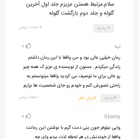
سلام.مرتبط هستن عزیزم جلد اول آخرین
_قطعا برات خرج داره جناب محترم !
گلوله و جلد دوم بازگشت گلوله
امیرسام پوزخندی زد و گفت
_کافیه لب تر کنی.اگه تو نبودی ،نمیتونستم سرگرد رو راهی دریا کنم و
۵ ساعت پیش
پاسخ
الان پشت میله‌ها بودم.شرط می‌بندم که تو هم از دلتنگی دیوونه
می‌شدی.
0
تینا
دل‌آرا لب‌هایش را گزید و با شیطنت تمام گفت
رمان خیلیی عالی بود و من واقعا با این رمان داشتم
_مطمعن باش اگه می‌گرفتت من کل شهر رو شام میدادم.
زندگی میکردم . ممنون از نویسنده ی عزیز ک همه چیز
امیرسام دست‌هایش را در جیب اش فرو برد و متفکرانه به دختری که تا
رو عالی برای ما توصیف می کردید واقعا میتونستم به
شانه‌هایش بود نگاه کرد
راحتی تصورش کنم و خودم رو جای شخصیت ها بزارم
_حیف شد . مردم شهر قراره گشنه بخوابن!
۱ هفته پیش
پاسخ
گزارش نظر
سپس چشمکی نثار اش کرد و به سمت ماشین‌اش حرکت کرد.دل‌آرا نیز
به سمت ماشین حرکت کرد و عکسی که در کیف‌اش بود را بیرون آورد
0
Stormy
_ولی خودمونیم این بردیا خیلی جذابه!
امیرسام در حالی که دست‌اش به در ماشین بود ،یک تای ابرویش را بالا
وایی نیلوفر جون ینی دمت گرم با نوشتن این رمانت
داد
واقعا از خوندنش در هر لحظه لذت بردم وای چه