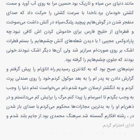
مانند دنیای من سیاه و تاریک بود.حسین مرا به روی آب آورد و سمت
کشتی خودمان برد.ناخدا با سرعت کشتی را حرکت داد که صدای
منفجر شدن در گوش‌هایم پیچید.پلنگ‌سیاه در آتش داشت می‌سوخت
و قطره‌ای از خلیج فارس برای خاموش کردن اش کافی نبود.چه
پارادوکس عجیبی ! با دیدن شعله‌های آتش چشم‌هایم را بستم.قطرات
اشک بر روی صورت‌ام سرازیر شد ولی آن‌ها دیگر اشک نبودند.خونی
بودند که جلوی چشم‌هایم را گرفته بود.
نم‌نم‌های صبح بود که به کلانتری رسیدیم.راه اتاق‌ام را پیش گرفتم و
گزارش دادن به پدر ام را به بعد موکول کردم.خود را روی صندلی پرت
کردم و به انگشتر ارسلان خیره شدم.دلم می‌خواست تمام دنیا را وجب
به وجب بگردم تا امیرسام را پیدا کنم.مرگ را برایش کم می‌دانستم و در
ذهن‌ام او را به بدترین مجازات‌ها محکوم می‌کردم.با صدای باز شدن
در ، رشته افکارم گسسته شد.سرهنگ محمدی بود.از جایم بلند شدم و
ادای احترام کردم.
نزدیک ام آمد و آغوش پدرانه‌اش را برایم باز کرد‌.