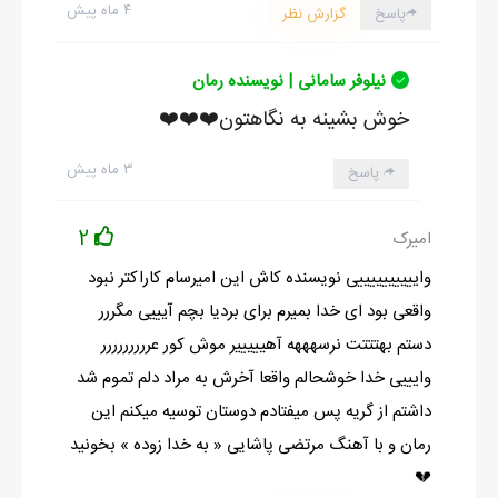
۴ ماه پیش
پاسخ
گزارش نظر
نیلوفر سامانی | نویسنده رمان
خوش بشینه به نگاهتون❤️❤️❤️
۳ ماه پیش
پاسخ
2
امیرک
واییییییییییی نویسنده کاش این امیرسام کاراکتر نبود
واقعی بود ای خدا بمیرم برای بردیا بچم آیییی مگررر
دستم بهتتتت نرسهههه آهیییییر موش کور عررررررررر
وایییی خدا خوشحالم واقعا آخرش به مراد دلم تموم شد
داشتم از گریه پس میفتادم دوستان توسیه میکنم این
رمان و با آهنگ مرتضی پاشایی « به خدا زوده » بخونید
💔