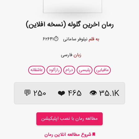
رمان آخرین گلوله (نسخه آفلاین)
به قلم
نیلوفر سامانی
⏱️۶۲۶۴۱
زبان
فارسی
مافیایی
پلیسی
درام
رازآلود
عاشقانه
250 💬
❤️
465
35.1K 👁
مطالعه رمان با نصب اپلیکیشن
شروع مطالعه آنلاین رمان