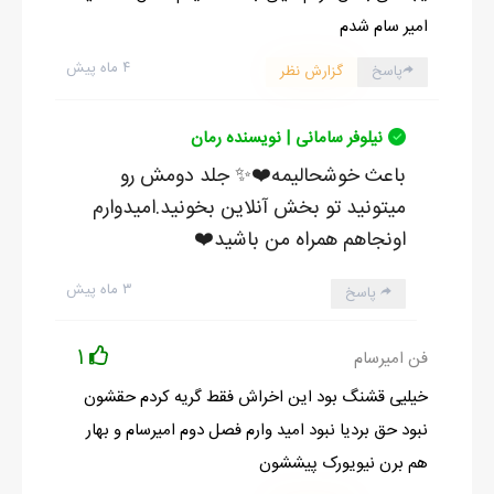
امیر سام شدم
۴ ماه پیش
پاسخ
گزارش نظر
نیلوفر سامانی | نویسنده رمان
باعث خوشحالیمه❤️✨️ جلد دومش رو
میتونید تو بخش آنلاین بخونید.امیدوارم
اونجاهم همراه من باشید❤️
۳ ماه پیش
پاسخ
1
فن امیرسام
خیلیی قشنگ بود این اخراش فقط گریه کردم حقشون
نبود حق بردیا نبود امید وارم فصل دوم امیرسام و بهار
هم برن نیویورک پیششون