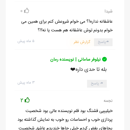
0
شیدا
عاشقانه نداره!؟ می خوام شروعش کنم برای همین می
خوام بدونم توش عاشقانه هم هست یا نه!!؟
۵ ماه پیش
پاسخ
گزارش نظر
نیلوفر سامانی | نویسنده رمان
بله تا حدی داره❤️
۳ ماه پیش
پاسخ
2
نجمه
خیلیییی قشنگ بود قلم نویسنده عالی بود شخصیت
پردازی خوب و احساسات رو خوب به نمایش گذاشته بود
یجاهای بغض کردم خیلی جاها خندیدم عاشق شخصیت