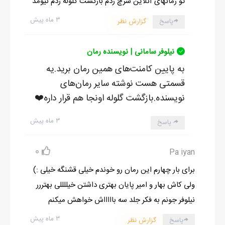
تو رمانهای آنلاین سرچ زدم بازگشت گلوله زدم نیومد
۳ ماه پیش
پاسخ
گزارش نظر
نیلوفر سامانی | نویسنده رمان
به پایین کامنت‌های همین رمان برید.یه
قسمتی هست نوشته سایر رمان‌های
نویسنده.بازگشت گلوله اونجا هم قرار داره❤️
۳ ماه پیش
پاسخ
0
Pa iyan
برای بار چهارم این رمان رو خوندم خیلی قشنگه خیلی :)
ولی کاش بهار و امیر پایان بهتری داشتن خیللللی بهتررر
نیلوفر جونم به فکر جلد سه باااااش خواهش میکنم
۳ ماه پیش
پاسخ
گزارش نظر