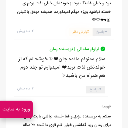
بود و خیلی قشنگ بود از خوندنش خیلی لذت بردم ی
خوش گذشته!
خسته نباشید ویژه میگم امیداورمم همیشه موفق باشینن
🎀♥❤🤍💜
۲ ماه پیش
پاسخ
گزارش نظر
ادامه رمان در اپلیکیشن
شروع مطالعه آنلاین رمان
نیلوفر سامانی | نویسنده رمان
سلام ممنونم مائده جان❤️✨️ خوشحالم که از
خوندنش لذت برید❤️ امیدوارم تو جلد دوم
هم همراه من باشید✨️
۲ ماه پیش
پاسخ
1
فهیمه
ورود به سایت
سلام به نویسنده عزیز..واقعا خسته نباشی بابت وقتی که
برای رمان زیبا گذاشتی خیلی قلم قوی داشت..۲۰ ساله