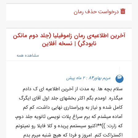
منی که سه ساله دارم قیافه دروغگوی یکایک این وکلا رو می‌بینم.
درخواست حذف رمان
بی‌توجه به حیله‌گری توی سوال وکیل، رو کردم به جناب قاضی.
عینکمو رو چشم جا‌به‌جا کردم و ورقه‌هامو از رو میز چنگ زدم:
آخرین اطلاعیه‌ی رمان زاموفیلیا (جلد دوم مانکن
- جناب قاضی؛ اگر که اجازه بفرمائید بنده یه شاهد عینی محضور در
نابودگر) | نسخه آفلاین
سالن دادگاه دارم. از ایشون دعوت کنم وارد بشن.
قاضی چشم از من گرفت و نگاه جدیشو داد به وکیل:
مشاهده همه
- حضور شاهد عینی خانم وکیل رو می‌پذیرید؟
وکیل رو کرد به من. با مکث کوتاهی لب زد:
مریم بهاور84 : ۲ ماه پیش
- شاهد و می‌پذیرم.
سلام بچه‬ ها. یه مدت از آخرین اطلاعیه‬ ای ک دادم
درهای بزرگ سالن دادگاه باز شد. چندی نگذشت که خانم فریبا وارد
میگذره. اومدم بگم اکثر بخشهای جلد اول آقای ایگرگ
شدن.
کامل شده و نیاز به ویراستاری نهایی داشت، کم کم
به وضوح عرق سرد روی پیشونی اون مردک متجاوزو دیدم.
آماده میشدم که برم سراغ پلات نویسی ثانویه جلد دوم،
لحظه‌ای به من چشم دوخت.
که زارت: ))**اکتیو سیستمم پریده و کلا فایلا رو نمیتونم
پوزخندی زدم. خانم فریبا نسبتأ با گام‌هایی تند نزدیک شد و با همون
اکستراکت کنم. امروز و فردا که هیچ شنبه میرم بدم