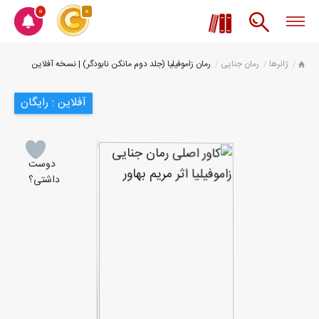
0
0
ژانرها
رمان جنایی
رمان زاموفیلیا (جلد دوم مانکن نابودگر) | نسخه آفلاین
آفلاین : رایگان
دوست
داشتی؟