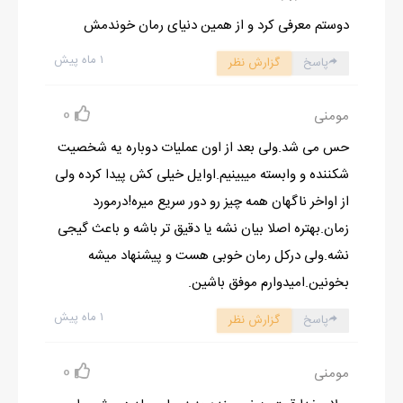
دوستم معرفی کرد و از همین دنیای رمان خوندمش
۱ ماه پیش
پاسخ
گزارش نظر
0
مومنی
حس می شد.ولی بعد از اون عملیات دوباره یه شخصیت
شکننده و وابسته میبینیم.اوایل خیلی کش پیدا کرده ولی
از اواخر ناگهان همه چیز رو دور سریع میره!درمورد
زمان.بهتره اصلا بیان نشه یا دقیق تر باشه و باعث گیجی
نشه.ولی درکل رمان خوبی هست و پیشنهاد میشه
بخونین.امیدوارم موفق باشین.
۱ ماه پیش
پاسخ
گزارش نظر
0
مومنی