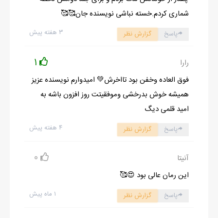
شماری کردم.خسته نباشی نویسنده جان🥰🥰
۳ هفته پیش
پاسخ
گزارش نظر
1
رارا
فوق العاده وخفن بود تااخرش💚 امیدوارم نویسنده عزیز
همیشه خوش بدرخشی وموفقیتت روز افزون باشه به
امید قلمی دیگ
۴ هفته پیش
پاسخ
گزارش نظر
0
آنیتا
این رمان عالی بود 😍🥰
۱ ماه پیش
پاسخ
گزارش نظر