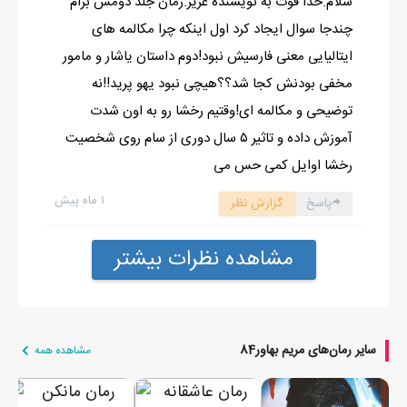
سلام.خدا قوت به نویسنده عزیز.رمان جلد دومش برام
چندجا سوال ایجاد کرد اول اینکه چرا مکالمه های
ایتالیایی معنی فارسیش نبود!دوم داستان یاشار و مامور
مخفی بودنش کجا شد؟؟هیچی نبود یهو پرید!!نه
توضیحی و مکالمه ای!وقتیم رخشا رو به اون شدت
آموزش داده و تاثیر ۵ سال دوری از سام روی شخصیت
رخشا اوایل کمی حس می
۱ ماه پیش
پاسخ
گزارش نظر
مشاهده نظرات بیشتر
سایر رمان‌های مریم بهاور84
مشاهده همه