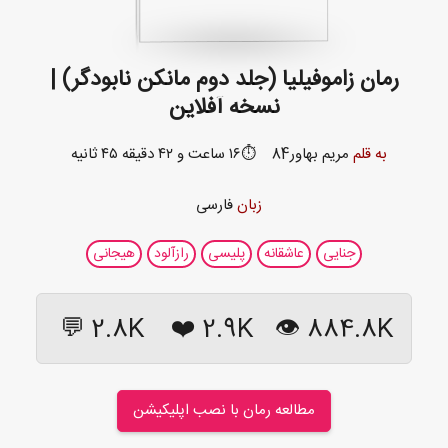
رمان زاموفیلیا (جلد دوم مانکن نابودگر) |
نسخه آفلاین
به قلم
مریم بهاور84
⏱️۱۶ ساعت و ۴۲ دقیقه ۴۵ ثانیه
زبان
فارسی
جنایی
عاشقانه
پلیسی
رازآلود
هیجانی
2.8K 💬
❤️
2.9K
884.8K 👁
مطالعه رمان با نصب اپلیکیشن