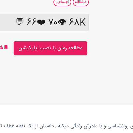
عاشقانه
اجتماعی
66 💬
❤️
70
68K 👁
مطالعه رمان با نصب اپلیکیشن
شر
 روانشناسی و با مادرش زندگی میکنه . داستان از یک نقطه عطف تو