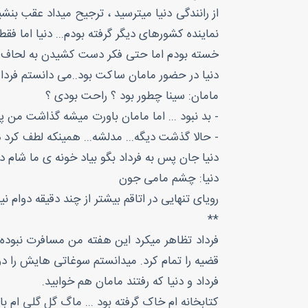
از رانندگی دنیا میترسید ، ترجیح میداد عقب بنشی
نماینده کشورهای دیگر گرفته بودم... دنیا اما فقط
خسته بودم اما حتی فکر دست کشیدن به لحاف گل
دنیا در حضور مامان ساکت بود..می دانستم فردا ک
مامان: سینا چطور بود ؟ راحت بودی ؟
- بد نبود ... اما مامان باورت میشه گذاشت من
- حالا گذشت دیگه... مدلشه... همینکه لطف کر
دنیا جان پس به فرداد بگو بیاد خونه ی ما شام دو
دنیا: چشم مامی جون
رویای تنهایی در اتاقم بیشتر از چند دقیقه دوام نیاو
**
فرداد تظاهر میکرد این هفته من مسافرت نبوده 
قضیه را تمام کرد. میدانستم سوغاتی هایش را دو
فرداد و دنیا که رفتند مامان هم خوابید.
کتابخانه ام خاک گرفته بود ... ماگ گل گلی ام با