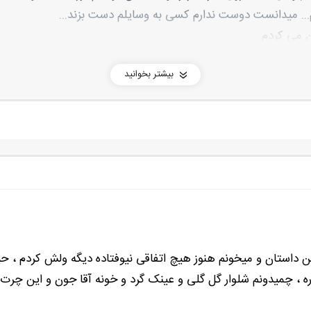
دم... میدانست دوست ندارم کسی به وسایلم دست بزند...
ن می کردم
بیشتر بخوانید
ر کار ؟
ن داستان و میخونم هنوز هیچ اتفاقی نیوفتاده دیگه ولش کردم ، حی
 ، چمیدونم شلوار گل گلی و عینک گرد و خونه آقا جون و این چرت و
ا از وقتی شِیک سفارش می داد و راجع به ابروو بینی من اظهار نظر 
بود بیدارم نکرده بود برای صرف صبحانه اجباری