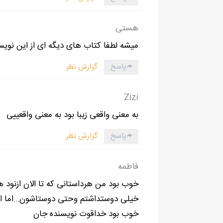
هستی
خودم درست کرده بودم وچندتایش را از جمعه بازار 
جیمبو را همیشه کوچه ی پشت دانشگاه پارک می ک
میشه لطفا کتاب های دیگه ای از این نوی
میاری ؟
پاسخ
گزارش نظر
Zizi
به معنی واقعی زیبا بود به معنی واقعییی
پاسخ
گزارش نظر
فاطمه
خوب بود من هرداستانی که تا الان ازنود
خیلی دوستداشتم وحتی دوستاشون...اما اا
خوب بود خداقوت نویسنده جان