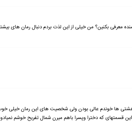
تنها بازمانده ی دانشکده هنر دستبندهایم بودند... دستبندهای رنگی که ح
خریده بودم... حتی دانشکده روانشناسی هم نتوانسته بود مرا از انها 
ردم... آدرینا می گفت این مسافتی که ماشینتو پارک میکنی با مسا
سنده معرفی بکنین؟ من خیلی از این لذت بردم دنبال رمان های بیش
ادامه رمان در اپلیکیشن
شروع مطالعه آنلاین رمان
 هشتی ها خوندم عالی بودن ولی شخصیت های این رمان خیلی خوب ب
ین قسمتهای که دخترا وپسرا باهم میرن شمال تفریح خوشم نمیادوای