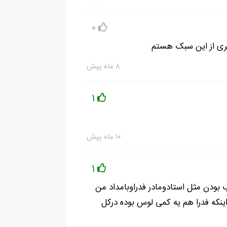
الا 20 تا می شدند ... بعضی ها را از کشورهای مختلفی که رفته بودم اورده بودم ، بعضی را
0
جدا کند...
فت دانشگاه تا خونتون یکیه...چه کاریه ماشین
تری از این سبک هستم
۸ ماه پیش
1
۱۰ ماه پیش
1
ودن مثل استادومادر فدراوبامداد من
نکه فدرا هم یه کمی لوس بوده درکل