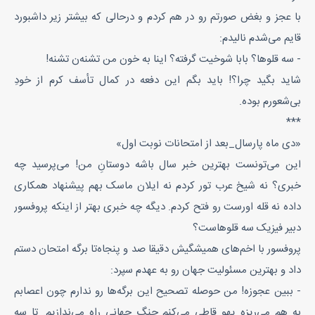
با عجز و بغض صورتم رو در هم کردم و درحالی که بیشتر زیر داشبورد
قایم می‌شدم نالیدم:
- سه قلوها؟ بابا شوخیت گرفته؟ اینا به خون من تشنه‌ن تشنه!
شاید بگید چرا؟! باید بگم این دفعه در کمال تأسف کرم از خودِ
بی‌شعورم بوده.
***
«دی ماه پارسال_بعد از امتحانات نوبت اول»
این می‌تونست بهترین خبر سال باشه دوستانِ من! می‌پرسید چه
خبری؟ نه شیخ عرب تور کردم نه ایلان ماسک بهم پیشنهاد همکاری
داده نه قله اورست رو فتح کردم. دیگه چه خبری بهتر از اینکه پروفسور
دبیر فیزیک سه قلوهاست؟
پروفسور با اخم‌های همیشگیش دقیقا صد و پنجاه‌تا برگه امتحان دستم
داد و بهترین مسئولیت جهان رو به عهدم سپرد:
- ببین عجوزه! من حوصله تصحیح این برگه‌ها رو ندارم چون اعصابم
به هم می‌ریزه یهو قاطی می‌کنم جنگ جهانی راه می‌ندازیم. تا سه