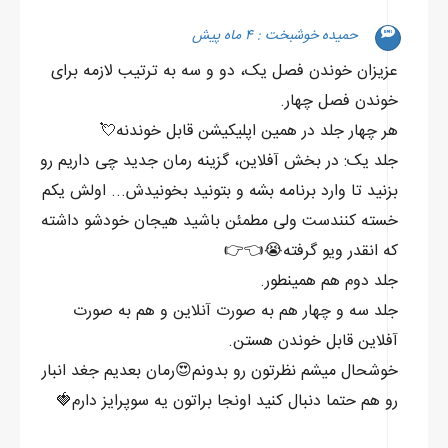
بشینم بقیه رو تصحیح کنم ولی یه لحظه نگاهم به برگه‌ی زیر پام خورد.
- حامد شرافت‌مند؟ ای بی‌شرف ببولی دزد!
حمیده خوشبخت : ۴ ماه پیش
-
عزیزان خوندن فصل یک، دو و سه به ترتیب لازمه برای
جاتون خالی! پروفسور برخلاف تهدیدهاش تا عصر برنگشت و من مثل
خوندن فصل چهار.
یه روانیِ فرار کرده از تیمارستان نشستم تک به تک تقلب‌های احتمالی
هر چهار جلد در همین اپلیکیشن قابل خوندنه💘
تیم رادیکال و تمام پدرسگای کلاس یازدهم پوینده رو گرفتم.
جلد یک: در بخش آفلاین، گزینه رمان جدید چی داریم رو
جالب این بود خط آرمان روی نصف برگه‌ها دیده می‌شد. آرمان اهل
بزنید تا وارد برنامه بشه و بتونید بخونیدش... اولش یکم
این اعمال صالح نبود والله، شک ندارم از همشون پول گرفته الهی که
خسته کنندست ولی مطمئن باشید هیجان خودشو داشته
کوفتش بشه.
که انقدر ویو گرفته😭👈👉
برگه‌ها رو با حرص روی میز کوبوندم و با خیال راحت به صندلی تکیه
جلد دوم هم همینطور.
دادم.
جلد سه و چهار هم به صورت آنلاین و هم به صورت
دست‌هام رو پشت گردنم گذاشتم و درحالی که رو به سقف سرم رو با
آفلاین قابل خوندن هستن.
ریتم تکون می‌دادم زیر لب گفتم:
خوشحال میشم نظرتون رو بدونم😍رمان بعدیم جغد انبار
- یَک خشتکی ازتون بِدَرم که داعش از دشمناش ندَریده.
رو هم حتما دنبال کنید اونجا براتون یه سوپرایز دارم🍓
کارنامه‌ها که اومدن خبرش توی کل منطقه پیچید که گل پسرای