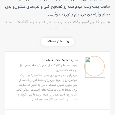
ساعت بهت وقت میدم همه رو تصحیح کنی و نمره‌های عنشون‌و بدی
دستم وگرنه من می‌دونم و توی جادوگر... .
همین که پروفسور رفت خرید و توی خونه‌ش تنهام گذاشت، لبخند
حرصی‌ای زدم و شیطانی به برگه‌ها نگاه کردم.
می‌دونید رفتن سه قلوها به پوینده به ظاهر هیچ ربطی بهم نداره و
بیشتر بخوانید
اتفاقا برای آیندشون مفید به نظر می‌رسه ولی من باید خیلی خیلی
خیلی خر باشم اگر فکر کنم اونا با قصد و غرض شیطانی به اونجا نرفتن.
حمیده خوشبخت هستم
اون کثافتا به من قول دادن هیچ غلطی نکنن ولی انگار من براشون
نویسنده رمان تکنیک های مخ زنی جلد سوم نسل
جوکی بیش نبودم. دارم براتون بی‌شرفا!
دوم نسخه آفلاین
امیدوارم از خواندن این رمان لذت ببرید و نظرات
اول از همه برگه امتحانی سه قلوها و بعد بهروز و مهرداد رو درآوردم و
خودتون رو با ضربه زدن روی دکمه آبی رنگ ارسال
جلوم گذاشتم.
نظر، پایین همین صفحه با من به اشتراک بذارید.
برای ارتباط با من در شبکه های اجتماعی دیگر، کافی
خدا شاهده اون همه برگه امتحانی رو دونه به دونه روی زمین گذاشتم
است روی آیدی‌های زیر ضربه بزنید تا کپی شوند و
و دور تا دورم فقط برگه امتحانی دیده می‌شد. همه رو به ترتیب شماره
سپس در برنامه موردنظر جستجو کنید.
صندلی‌هاشون کنار هم چیدم.
- خب خب خب! رضا صندلی هیجده بوده. وایسا ببینم صندلی شماره