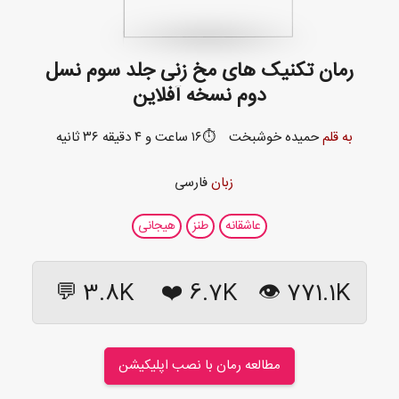
رمان تکنیک های مخ زنی جلد سوم نسل
دوم نسخه آفلاین
به قلم
حمیده خوشبخت
⏱️۱۶ ساعت و ۴ دقیقه ۳۶ ثانیه
زبان
فارسی
عاشقانه
طنز
هیجانی
3.8K 💬
❤️
6.7K
771.1K 👁
مطالعه رمان با نصب اپلیکیشن