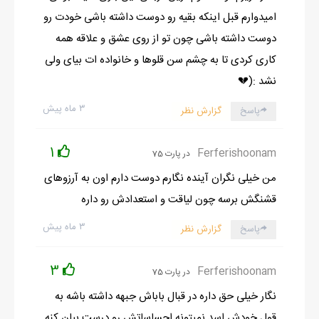
امیدوارم قبل اینکه بقیه رو دوست داشته باشی خودت رو
دوست داشته باشی چون تو از روی عشق و علاقه همه
کاری کردی تا به چشم سن قلوها و خانواده ات بیای ولی
نشد :(💔
۳ ماه پیش
پاسخ
گزارش نظر
1
Ferferishoonam
در پارت 75
من خیلی نگران آینده نگارم دوست دارم اون به آرزوهای
قشنگش برسه چون لیاقت و استعدادش رو داره
۳ ماه پیش
پاسخ
گزارش نظر
3
Ferferishoonam
در پارت 75
نگار خیلی حق داره در قبال باباش جبهه داشته باشه به
قول خودش اسد نمیتونه احساساتش رو درست بیان کنه