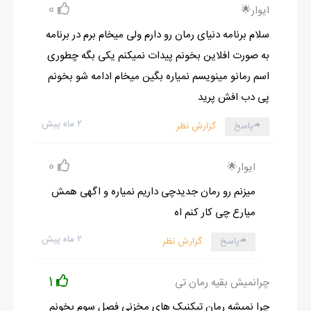
0
ایوار🌟
سلام برنامه دنیای رمان رو دارم ولی میخام برم در برنامه
به صورت افلاین بخونم پیدات نمیکنم یکی بگه چطوری
اسم رمانو مینویسم نمیاره بگین میخام ادامه شو بخونم
پی دب افش پرید
۲ ماه پیش
پاسخ
گزارش نظر
0
ایوار🌟
میزنم رو رمان جدیدچی داریم نمیاره و اگهی همش
میارع چی کار کنم اه
۲ ماه پیش
پاسخ
گزارش نظر
1
چرانمیش بقیه رمان تی
چرا نمیشه رمان تیکنیک های مخزنی فصل سوم بخونم