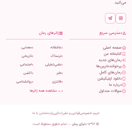
می‌کنید.
دسترسی سریع
ژانرهای رمان
صفحه اصلی
عاشقانه
معمایی
کتابخانه من
ترسناک
تاریخی
رمان‌های جدید
علمی‌تخیلی
اجتماعی
پرخواننده‌ترین‌ها
رمان‌های کامل
طنز
اکشن
دانلود اپلیکیشن
فانتزی
روانشناسی
درباره ما
سوالات متداول
← مشاهده همه ژانرها
حریم خصوصی
قوانین و مقررات
کپی‌رایت
تماس با ما
© 1396
دنیای رمان
— تمام حقوق محفوظ است