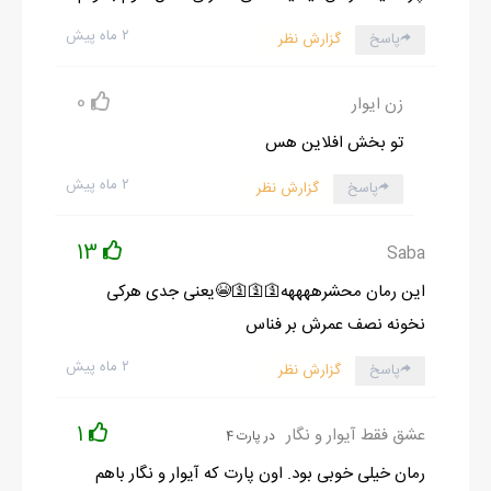
۲ ماه پیش
پاسخ
گزارش نظر
0
زن ایوار
تو بخش افلاین هس
۲ ماه پیش
پاسخ
گزارش نظر
13
Saba
این رمان محشرههههه🛐🛐🛐😭یعنی جدی هرکی
نخونه نصف عمرش بر فناس
۲ ماه پیش
پاسخ
گزارش نظر
1
عشق فقط آیوار و نگار
در پارت 4
رمان خیلی خوبی بود. اون پارت که آیوار و نگار باهم