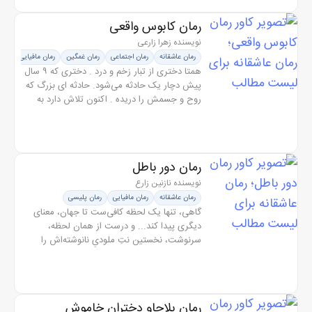
رمان کابوس واقعی
نویسنده زهرا زارعی
رمان عاشقانه
رمان اجتماعی
رمان غمگین
رمان مافیایی
همتا دختری از تبار زخم و درد . دختری که ۹ سال
پیش دچار یک حادثه می‌شود. حادثه ای بزرگ که
روح و جسمش را دریده . اکنون تلاش دارد به
زندگی برگردد . دنیا را مثل قدیم رنگارنگ ببیند .
اما این کار نشدنی است...
رمان دور باطل
نویسنده نازنین زارع
رمان عاشقانه
رمان مافیایی
رمان پلیسی
گاهی، تنها یک لحظه کافی‌ست تا جهان، معنای
دیگری پیدا کند... و درست از همان لحظه،
سرنوشت، نخستین نتِ ملودیِ نانوشته‌اش را
می‌نوازد. سایه، دختری است که تمام دنیایش
میان کلاویه‌های سپید و سیاه پیانو...
رمان بلاچاو دختران خاموش