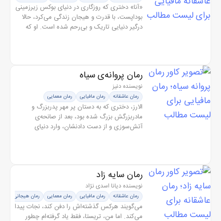
«آنا» دختری که روزگاری در دنیای بوکس زیرزمینی
بوداپست، با قدرت و هیجان زندگی می‌کرد، حالا
درگیر دنیایی تاریک و بی‌رحم شده است. او که
درگیر قاچاق و جابه‌جایی بسته‌های مرموز است،
میان دو جهان معلق...
رمان پروانه‌ی سیاه
نویسنده دنیز
رمان عاشقانه
رمان مافیایی
رمان معمایی
الارز، دختری که به دستان پر مهر پدربزرگ و
مادربزرگش بزرگ شده بود، بعد از صانحه‌ی
آتش‌سوزی و از دست دادنشان، وارد دنیای
مافیایی‌ می‌شود تا خواهری که به گفته‌ی دیگران
مرده تلقی شده بود را پیدا کند؛ چرا...
رمان سایه زاد
نویسنده دیانا اسدی نژاد
رمان عاشقانه
رمان مافیایی
رمان معمایی
رمان هیجانی
می‌گویند هرکس گذشته‌اش را دفن کند، نجات پیدا
می‌کند. اما من، تریستا، فقط یاد گرفته‌ام چطور