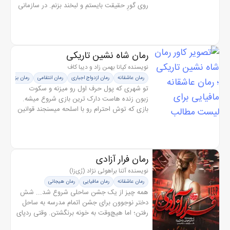
روی گورِ حقیقت بایستم و لبخند بزنم. در سازمانی
بزرگ شدم که کودکان با بوی خون قد می‌کشند و
قلب‌ها را مثل سلاح...
رمان شاه نشین تاریکی
نویسنده کیانا بهمن زاد و دیبا کاف
رمان عاشقانه
رمان ازدواج اجباری
رمان انتقامی
رمان بزرگسال
تو شهری که پول حرف اول رو میزنه و سکوت
زبون زنده هاست دارک ترین بازی شروع میشه.
بازی که توش احترام رو با اسلحه میسنجند قوانین
فقط برای ضعیف ها نوشته میشه و هر کسی قدرت
بیشتری داشته باشه خدای بازیه....
رمان فرار آزادی
نویسنده آتنا براهوئی نژاد (رُی‌زا)
رمان عاشقانه
رمان مافیایی
رمان هیجانی
همه چیز از یک جشن ساحلی شروع شد... شش
دختر نوجوون برای جشن اتمام مدرسه‌ به ساحل
رفتن؛ اما هیچ‌وقت به خونه برنگشتن. وقتی ردپای
باند قاچاق زنان لو میره، همه نگاه‌ها به پلیسی