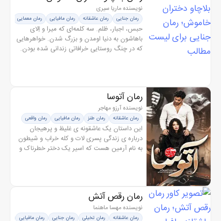
نویسنده ماریا سیری
رمان جنایی
رمان عاشقانه
رمان مافیایی
رمان معمایی
حبس، اجبار، ظلم. سه کلمه‌ای که میرا و اِلای
باهاشون به دنیا اومدن و بزرگ شدن. خواهرهایی
که در چنگ روستایی خرافاتی زندانی شده بودن.
روستایی که دخترها داخلش مجبورهستن توی
سن کم و به اجبار ازدواج کنن و...
رمان آتوسا
نویسنده آرزو مهاجر
رمان عاشقانه
رمان طنز
رمان مافیایی
رمان واقعی
این داستان یک عاشقونه ی غلیظ و پرهیجان
درباره ی زندگی پسری لات و کله خراب و شیطون
به نام آرمین هست که اسیر یک دختر خطرناک و
ترسناک به نام ناتاشا میشه. داستان از اونجایی
شروع میشه که خونواده ی ثروتمند...
رمان رقص آتش
نویسنده مهسا ماهنما
رمان عاشقانه
رمان تخیلی
رمان جنایی
رمان مافیایی
رمان 