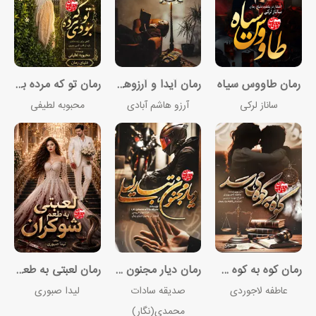
رمان طاووس سیاه
رمان آیدا و آرزوهای پوشالی
رمان تو که مرده بودی
ساناز لرکی
آرزو هاشم آبادی
محبوبه لطیفی
رمان کوه به کوه می‌رسد
رمان دیار مجنون تبار لیلی
رمان لعبتی به طعم شوکران
عاطفه لاجوردی
صدیقه سادات
لیدا صبوری
محمدی(نگار)