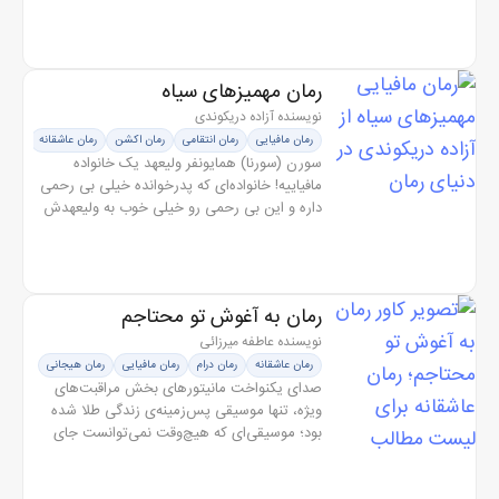
امپراطوری مافیایی. اما قدرت همیشه بهایی دارد.
و گیسو آن را با خون...
رمان مهمیزهای سیاه
نویسنده آزاده دریکوندی
رمان مافیایی
رمان انتقامی
رمان اکشن
رمان عاشقانه
رمان 
سورن (سورنا) همایونفر ولیعهد یک خانواده
مافیاییه! خانواده‌ای که پدرخوانده خیلی بی رحمی
داره و این بی رحمی رو خیلی خوب به ولیعهدش
آموزش داده! همایونفرها مردان سیاه‌پوشی هستن
که یه شعار خیلی مهم دارن و...
رمان به آغوش تو محتاجم
نویسنده عاطفه میرزائی
رمان عاشقانه
رمان درام
رمان مافیایی
رمان هیجانی
صدای یکنواخت مانیتورهای بخش مراقبت‌های
ویژه، تنها موسیقی پس‌زمینه‌ی زندگی طلا شده
بود؛ موسیقی‌ای که هیچ‌وقت نمی‌توانست جای
خالی سکوت برادرش را پر کند. او در این
بیمارستان، هم پرستار بود و هم زندانی....