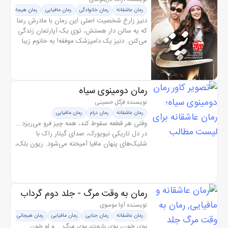
رمان عاشقانه
رمان خانوادگی
رمان مافیایی
رمان هیجانی
ر
دنیز زارع شخصیت اصلی این رمان با مادرش رعنا
که یه سالن دار هستش، توی یک آپارتمان زندگی
می‌کنن. دنیز یک دامپزشک موفقه! یه خانوم زیبا
که یه روز به خاطر درمان یک سگ ژرمن شپرد سر
از ویلایی مرموز توی...
رمان دومینوی سیاه
نویسنده فرگل حسینی
رمان عاشقانه
رمان درام
رمان مافیایی
وقتی هر قطعه سقوط کند، همه چیز فرو می‌ریزد...
در دل تاریکی نیویورک، صدای گیتار راک با
شلیک‌های پنهان مافیا آمیخته می‌شود. ریون بلک،
خواننده‌ای که همه او را با صدای خشن و چشمان
نقره‌ای می‌شناسند، پشت...
رمان به وقت مرگ - جلد دوم گرداب
خونین
نویسنده آوا موسوی
رمان عاشقانه
رمان جنایی
رمان مافیایی
رمان هیجانی
بوی خون، بوی باروت، بوی مرگ... و او خون