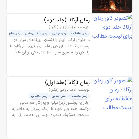
دوخته میشه که حاضره برای...
رمان آرکانا (جلد دوم)
نویسنده آوینا بابایی (مگان)
رمان عاشقانه
رمان جنایی
رمان دارک رومنس
رمان مافیایی
در دنیای آرکانا، آیناز با نقشه‌‌ی زیرکانه‌ای میان دو
پسرعمو که دشمنان دیرینه‌اند، بذر فریب می‌کارد تا
راهش را به سوی قدرت باز کند. یکی از آن‌ها با
جاه‌طلبی بی‌پایانش می‌خواهد تاج را از آنِ خود
کند، و...
رمان آرکانا (جلد اول)
نویسنده آوینا بابایی (مگان)
رمان عاشقانه
رمان جنایی
رمان مافیایی
آیناز یه بوکسور زیرزمینیه و پدرش هم مربی
بوکسه، همه چی خوبه تا اینکه پدرش به خاطر یه
سانحه‌ی مشکوک میمیره. چند روز بعد مدارکی به
دست آیناز میرسه که نشون میده پدرش قبل از
مرگش به طور مخفیانه با یه...