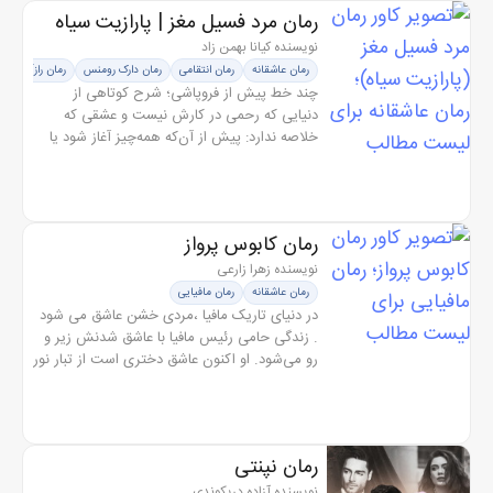
رمان مرد فسیل مغز | پارازیت سیاه
نویسنده کیانا بهمن زاد
رمان عاشقانه
رمان انتقامی
رمان دارک رومنس
رمان رازآلود
چند خط پیش از فروپاشی؛ شرح کوتاهی از
دنیایی که رحمی در کارش نیست و عشقی که
خلاصه ندارد: پیش از آن‌که همه‌چیز آغاز شود یا
حتی کسی به خطرات اجباری تن بدهد، در شهری
که حقیقت زیر لایه‌های ضخیم دروغ و...
رمان کابوس پرواز
نویسنده زهرا زارعی
رمان عاشقانه
رمان مافیایی
در دنیای تاریک مافیا ،مردی خشن عاشق می شود
. زندگی حامی رئیس مافیا با عاشق شدنش زیر و
رو می‌شود. او اکنون عاشق دختری است از تبار نور
و روشنایی .. اما پناهی که ۲۳ سال تنهایی
همنشینش بوده ابایی از تنها...
رمان نپنتی
نویسنده آزاده دریکوندی