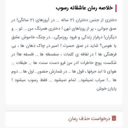
خلاصه رمان عاشقانه رسوب
دختری از جنس دختران 21 ساله … در آروزهای 21 سالگی! در
عمق جوانی ، پر از رویاهای تهی ! دختری همرنگ من … تو … و
دیگران! درفراز زندگی و فرود روزمرگی… در چنگ خاموش عشق
یا هوس؟ شاید در عمق حسرت ! اسیر در چاک دهان ها ، بی
فرهنگی ها ! در لفافه ی کلمات ، سفسطه ها … فلسفه ها! در
شکست پوچ خاطرات !در مرز فرو دست سنت ها … طبقات …
هوای نا ابد حرفها ، قول ها … در شمارش حضور… اول ها … دوم
ها …! سراب نمیشود… تمام نمیشود … فقط رسوب میشود !
پایان خوش
درخواست حذف رمان