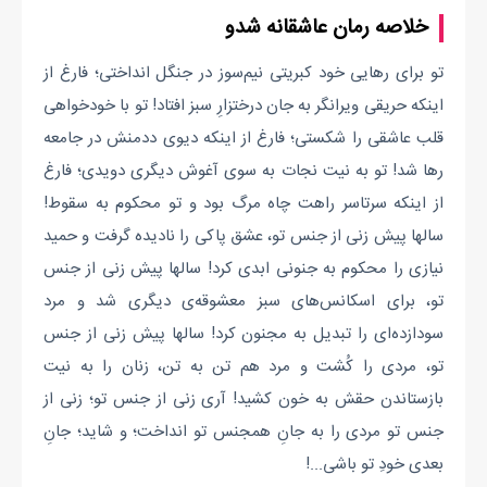
خلاصه رمان عاشقانه شدو
تو برای رهایی خود کبریتی نیم‌سوز در جنگل انداختی؛ فارغ از
اینکه حریقی ویرانگر به جان درختزارِ سبز افتاد! تو با خودخواهی
قلب عاشقی را شکستی؛ فارغ از اینکه دیوی ددمنش در جامعه
رها شد! تو به نیت نجات به سوی آغوش دیگری دویدی؛ فارغ
از اینکه سرتاسر راهت چاه مرگ بود و تو محکوم به سقوط!
سالها پیش زنی از جنس تو، عشق پاکی را نادیده گرفت و حمید
نیازی را محکوم به جنونی ابدی کرد! سالها پیش زنی از جنس
تو، برای اسکانس‌های سبز معشوقه‌ی دیگری شد و مرد
سودازده‌ای را تبدیل به مجنون کرد! سالها پیش زنی از جنس
تو، مردی را کُشت و مرد هم تن به تن، زنان را به نیت
بازستاندن حقش به خون کشید! آری زنی از جنس تو؛ زنی از
جنس تو مردی را به جانِ همجنس تو انداخت؛ و شاید؛ جانِ
بعدی خودِ تو باشی...!