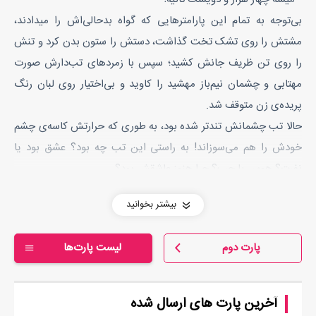
بی‌توجه به تمام این پارامترهایی که گواه بدحالی‌اش را میدادند،
مشتش را روی تشک تخت گذاشت، دستش را ستون بدن کرد و تنش
را روی تن ظریف جانش کشید؛ سپس با زمرد‌های تب‌دارش صورت
مهتابی و چشمان نیم‌باز مهشید را کاوید و بی‌اختیار روی لبان رنگ
پریده‌ی زن متوقف شد.
حالا تب چشمانش تندتر شده بود، به طوری که حرارتش کاسه‌ی چشم
خودش را هم می‌سوزاند! به راستی این تب چه بود؟ عشق بود یا
نفرت؟ هوس یا حب؟ چرا هنوز عاشقش بود؟
- تو منو کشتی!
بیشتر بخوانید
خیره به تن نیم‌برهنه‌ی مهشید مانده بود و مثل هروقت دیگری جزبه‌جز
تن دلدار را با طمانینه از نظر گذراند؛ حقا که هنوز هم قرمز به تن
پارت دوم
لیست پارت‌ها
نحفیش می‌آمد؛ حتی اگر این قرمزی، آن لباس شب زیبا‌یش نباشد!
- تو جونمو گرفتی!
صدای پچ‌پچک “مرگ” را کنار گوشش می‌شنید، حتی نفس شوم
آخرین پارت های ارسال شده