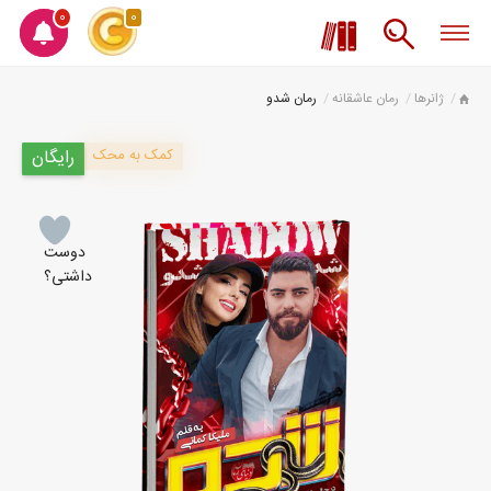
0
0
ژانرها
رمان عاشقانه
رمان شدو
کمک به محک
رایگان
دوست
داشتی؟