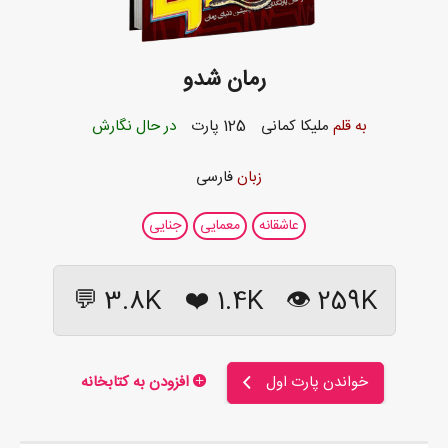
رمان شدو
به قلم
ملیکا کمانی
125 پارت
در حال نگارش
زبان
فارسی
عاشقانه
معمایی
جنایی
3.8K 💬
❤️
1.4K
259K 👁
خواندن پارت اول
افزودن به کتابخانه