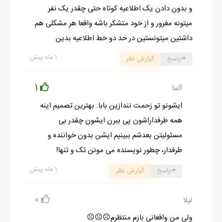
و بدون دادن یک اطلاعیه کوتاه حتی چقدر یک نفر
میتونه مغرور و از خود متشکر باشه واقعا هر مشکلی هم
داشتین میتونستین در حد دو خط اطلاعیه بدین
۱ ماه پیش
پاسخ
گزارش نظر
1
آلما
ایشونو تو زحمت نندازین بابا. بهترین تصمیم اینه
همه طرفداراشون پی ببرن ایشون چقدر بی
مسئولیتن بعدشم ببینیم ایشن بدون خواننده و
طرفدار، چطور نویسنده می مونن تک و تنها!
۱ ماه پیش
پاسخ
گزارش نظر
0
لیلا
ولی من واقعانی بازم منتظرم☹️☹️☹️