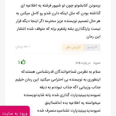
حمیدجون به جوونیش رحم کن... حمید منو و اقاش داریم میایم...
برسونن کتابشونو چون تو شیپور فرشته یه اطلاعیه ای
تروخدا بلایی سرش نیاریا... الهی فدای قدت بشم»
گذاشته بودن که مثل اینکه دارن شدو رو کامل میکنن به
زن با گریه و لابه التماس میکرد و حمید هیستریک میخندید... مگر
هر حال تصمیم نویسنده عزیز محترمه اگر اینجا دیگه قرار
کسی به جوانی او رحم کرده بود؟ نه! پس کارد را بالا آورد و همزمان با
نیست پارتگذاری بشه پلتفرم بزنه که متوقف شده انتشار
فریاد «خفه‌شو» خط عمیق و برشی ژرف را از این گوش تا آن گوش
این رمان
دختر کشید..!
۱ ماه پیش
پاسخ
گزارش نظر
1
سپید
در پارت 125
سلام به نظرمن شماخوانندگان قدرنشناسی هستندکه
اینطوری به نویسنده بی احترامی میکنید این رمان خیلیم
جذاب وزیبایی اگه جذاب نبوددم به دیقه
نمیومدیدببینیدپارت گذاری شده یانه شایدنویسنده
میخواسته یه اطلاعیه بده اماشمااینق
نمیومدیدببینیدپارت نشناسیدمنصرف شده
ورود به سایت