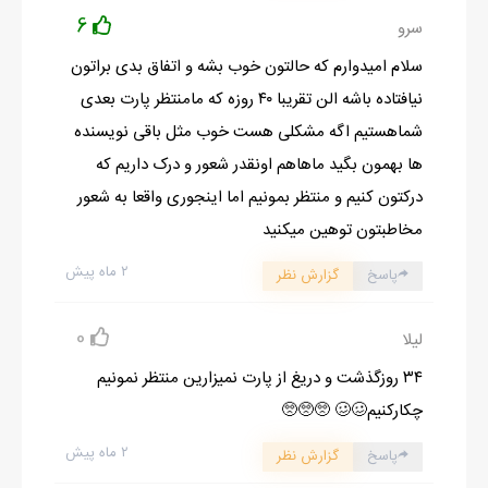
6
سرو
سلام امیدوارم که حالتون خوب بشه و اتفاق بدی براتون
نیافتاده باشه الن تقریبا ۴۰ روزه که مامنتظر پارت بعدی
شماهستیم اگه مشکلی هست خوب مثل باقی نویسنده
ها بهمون بگید ماهاهم اونقدر شعور و درک داریم که
درکتون کنیم و منتظر بمونیم اما اینجوری واقعا به شعور
مخاطبتون توهین میکنید
۲ ماه پیش
پاسخ
گزارش نظر
0
لیلا
۳۴ روزگذشت و دریغ از پارت نمیزارین منتظر نمونیم
چکارکنیم🥴🥴 🥺🥺🥺
۲ ماه پیش
پاسخ
گزارش نظر