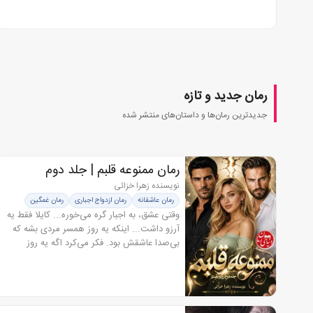
مسیر جدیدی رو طی کنه…...
رمان جدید و تازه
جدیدترین رمان‌ها و داستان‌های منتشر شده
رمان ممنوعه قلبم | جلد دوم
رودولایت
نویسنده زهرا خزائی
جدید
رمان عاشقانه
رمان ازدواج اجباری
رمان غمگین
وقتی عشق، به اجبار گره می‌خوره... کایلا فقط یه
آرزو داشت... اینکه یه روز همسر مردی بشه که
بی‌صدا عاشقش بود. فکر می‌کرد اگه یه روز
اسمش کنار اسم رهاب آویدمهر توی عقدنامه ثبت
بشه، کم‌کم دلش رو هم به...