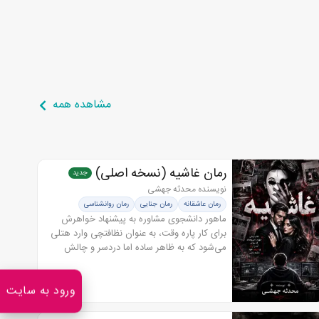
مشاهده همه
رمان غاشیه (نسخه اصلی)
جدید
نویسنده محدثه جهشی
رمان عاشقانه
رمان جنایی
رمان روانشناسی
رمان معمایی
ماهور دانشجوی مشاوره به پیشنهاد خواهرش
برای کار پاره وقت، به عنوان نظافتچی وارد هتلی
می‌شود که به ظاهر ساده اما دردسر و چالش
برایش خواهد داشت او خیلی زود با غاشیه، فردی
مرموز و خطرناک روبه‌رو می‌شود...
ورود به سایت