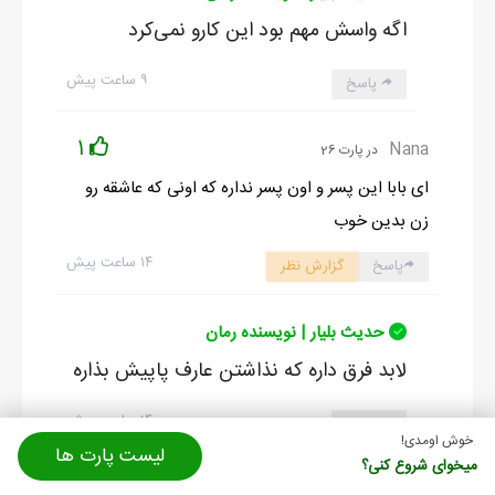
اگه واسش مهم بود این کارو نمی‌کرد
۹ ساعت پیش
پاسخ
1
Nana
در پارت 26
ای بابا این پسر و اون پسر نداره که اونی که عاشقه رو
زن بدین خوب
۱۴ ساعت پیش
پاسخ
گزارش نظر
حدیث بلیار | نویسنده رمان
لابد فرق داره که نذاشتن عارف پاپیش بذاره
۱۴ ساعت پیش
پاسخ
خوش اومدی!
لیست پارت ها
میخوای شروع کنی؟
معصومه علیایی | نویسنده رمان