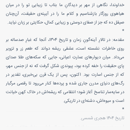
خداوندا، نگاهی از مهر بر دیدگانِ ما بتاب تا زیبایی تو را در میان
هیاهوی روزگار بازشناسیم و کلام ما را در آیینه‌ی حقیقت، آن‌چنان
صیقل ده که جز از صفای دوستی و زیبایی کمال، حکایتی بر زبان نیاید.
*
مقدمه: در تالارِ آینه‌گونِ زمان و تاریخ ۱۳۰۴، آنجا که غبارِ صدساله بر
روی خاطرات نشسته است، عشقی ریشه دواند که طعم زر و تزویر
می‌داد. میان دیوارهای عمارتِ اعیانی، جایی که سکه‌های طلا صدای
پای حقیقت را خفه کرده بود، پیوندی شکل گرفت که نه از جنس مهر،
که از جنس اسارت بود. اکنون، پس از یک قرن بی‌خبری، تقدیر در
رگ‌های دنیای مدرن جاری شده و پرده‌ها کنار می‌رود تا رقصی مرگبار
در سایه‌سار تناسخ آغاز شود؛ انتقامی که ریشه‌اش در خاک کهن خیانت
است و میوه‌اش، دشنه‌ای در تاریکی.
*
تاریخ ۱۴۰۴ هجری شمسی.
| بیست و سومین روز از اولین برجِ سال، اولین روز از هفته، ساعت