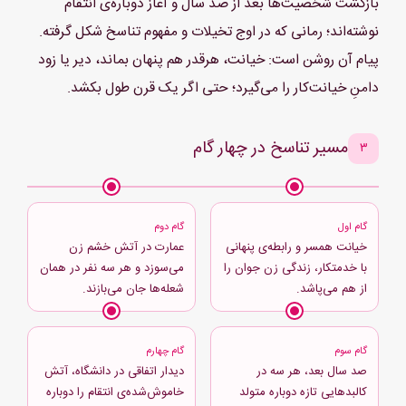
بازگشت شخصیت‌ها بعد از صد سال و آغاز دوباره‌ی انتقام
- چی..چیزه...یعنی..آ..آره واقعاً فضای د...دلنشینی داره.
نوشته‌اند؛ رمانی که در اوج تخیلات و مفهوم تناسخ شکل گرفته.
پدرام؛ عینک گردی و کائوچو مانندش را روی چشم‌های پرنفوذ
پیام آن روشن است: خیانت، هرقدر هم پنهان بماند، دیر یا زود
مشکی‌اش گذاشت و مشغول باز کردن و مطالعه‌ی دفترچه‌ای نه چندان
دامنِ خیانت‌کار را می‌گیرد؛ حتی اگر یک قرن طول بکشد.
کوچک از روی میز شد.
مثل همیشه که تیز بود و می‌توانست حواسش را روی چندین کار
مسیر تناسخ در چهار گام
۳
مختلف، متمرکز نگه دارد، همزمان هم مشغول مطالعه بود و هم از کیمیا
غافل نشد:
- توئم اگه به تحصیلت ادامه بدی و به نحو احسن مطالعه کنی، در
گام اول
گام دوم
آینده‌ای نه چندان دور، می‌تونی به همچین مطبی دست پیدا کنی.
خیانت همسر و رابطه‌ی پنهانی
عمارت در آتش خشم زن
با خدمتکار، زندگی زن جوان را
می‌سوزد و هر سه نفر در همان
البته...فکر نکنم با این غیبت‌های مکرر و غیرموجه آینده‌ای انتظارت رو
از هم می‌پاشد.
شعله‌ها جان می‌بازند.
بکشه دخترجون!
پوزخند آرام و زیر پوستی‌ای روی لب‌های خشکیده و سفید رنگِ کیمیا،
جان گرفت.
گام سوم
گام چهارم
صد سال بعد، هر سه در
دیدار اتفاقی در دانشگاه، آتش
هنوز هم مثل همان صد سال گذشته، نیش زبانش برطرف نشده بود.
کالبدهایی تازه دوباره متولد
خاموش‌شده‌ی انتقام را دوباره