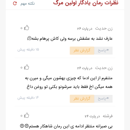
نظرات رمان یادگار اولین مرگ
نکته مهم
0
زن حدیث
در پارت 26
عارف نشد به عشقش برسه ولی کاش پرهام بشه🫠
۱۵ دقیقه پیش
پاسخ
گزارش نظر
0
زن حدیث
در پارت 26
متنفرم از این ادما که چیزی بهشون میگی و میرن به
همه میگن اخ فقط باید سرشونو بکنی تو روغن داغ
۱۶ دقیقه پیش
پاسخ
گزارش نظر
0
فرشته
در پارت 26
بی صبرانه منتظر ادامه ی این رمان شاهکار هستم😍😍