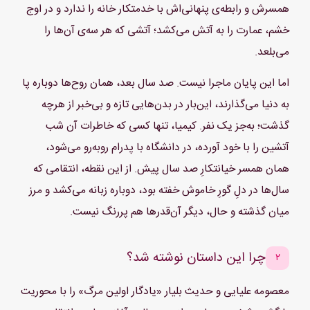
همسرش و رابطه‌ی پنهانی‌اش با خدمتکار خانه را ندارد و در اوج
سخن باز می‌کرد. یا شاید در خانه میان اعضای خانواده‌اش حرف از
خشم، عمارت را به آتش می‌کشد؛ آتشی که هر سه‌ی آن‌ها را
چنین شاگردی به میان می‌آورد و آبرویش را پایمال می‌کرد.
می‌بلعد.
هرچه که بود، سرش را تا جایی که امکان داشت در یقه‌اش فرو برد و
خجالت در لحنش جاری شد:
اما این پایان ماجرا نیست. صد سال بعد، همان روح‌ها دوباره پا
- اوممم، شرمنده استاد! متوجه نشدم، می‌شه یک‌بار دیگه سوال‌تون رو
به دنیا می‌گذارند، این‌بار در بدن‌هایی تازه و بی‌خبر از هرچه
تکرار کنید؟
گذشت؛ به‌جز یک نفر. کیمیا، تنها کسی که خاطرات آن شب
زیر زیرکی به دستانِ گره‌ خورده‌ی استادِ جوان و خوشتیپ که روی میز
آتشین را با خود آورده، در دانشگاه با پدرام روبه‌رو می‌شود،
قرار گرفته بود، نگاه کرد. میزی که گویا نقطه به نقطه‌اش از طلا ساخته
همان همسر خیانتکارِ صد سال پیش. از این نقطه، انتقامی که
شده بود.
سال‌ها در دلِ گورِ خاموش خفته بود، دوباره زبانه می‌کشد و مرز
لبخند استاد، دوباره به طرز عجیبی کش آمد. استاد "پدرام دادفر"، کسی
میان گذشته و حال، دیگر آن‌قدرها هم پررنگ نیست.
که آوازه‌ی تدریسِ بی‌نقصش میان دانشجوها پیچیده بود، هیچوقت
سابقه نداشت تا این حد خوش اخلاق باشد و مدام لبخند روی
چرا این داستان نوشته شد؟
۲
لب‌هایش بنشاند!
- پرسیدم از مطب خوشت اومده؟
معصومه علیایی و حدیث بلیار «یادگار اولین مرگ» را با محوریت
کیمیا؛ بارِ دیگر رنگ باخت و با لکنت، لب به سخن باز کرد: