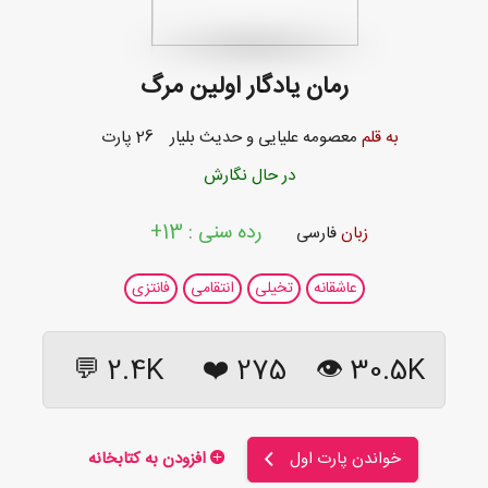
رمان یادگار اولین مرگ
به قلم
معصومه علیایی
و
حدیث بلیار
26 پارت
در حال نگارش
رده سنی : 13+
زبان
فارسی
عاشقانه
تخیلی
انتقامی
فانتزی
2.4K 💬
❤️
275
30.5K 👁
خواندن پارت اول
افزودن به کتابخانه