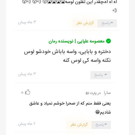
اَه اَه اَه،چقدر این تفلون لوسه🤮🤮🤮🤮😮 💨😮 💨😮
💨
۳ ماه پیش
پاسخ
گزارش نظر
معصومه علیایی | نویسنده رمان
دختره و بابایی، واسه باباش خودشو لوس
نکنه واسه کی لوس کنه
۳ ماه پیش
پاسخ
0
سارا
در پارت 51
یعنی فقط منم که از صحرا خوشم نمیاد و عاشق
شادیم😁
۲ ماه پیش
پاسخ
گزارش نظر