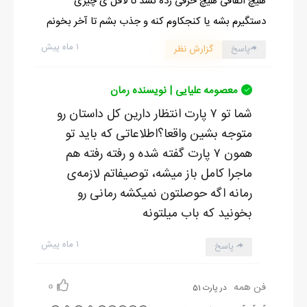
هیچ اتفاقی هیچ حرفی زده نشد تا لاقل ی چیزی
دستگیرم بشه یا کنجکاوم کنه و جذب بشم تا آخر بخونم
۱ ماه پیش
پاسخ
گزارش نظر
معصومه علیایی | نویسنده رمان
شما تو ۷ پارت انتظار دارین کل داستان رو
متوجه بشین واقعا؟اطلاعاتی که باید تو
همون ۷ پارت گفته شده و رفته رفته هم
ماجرا کامل باز میشه، توصیفاتم لازمه‌ی
رمانه اگه حوصلتون نمیکشه رمانی رو
بخونید که باب میلتونه
۱ ماه پیش
پاسخ
0
فن همه
در پارت 51