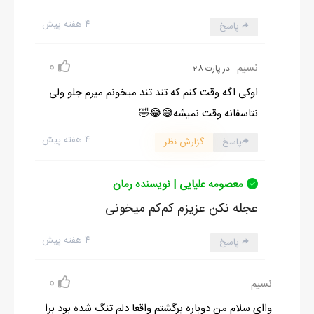
۴ هفته پیش
پاسخ
0
نسیم
در پارت 28
اوکی اگه وقت کنم که تند تند میخونم میرم جلو ولی
نتاسفانه وقت نمیشه😅😂🤣
۴ هفته پیش
پاسخ
گزارش نظر
معصومه علیایی | نویسنده رمان
عجله نکن عزیزم کم‌کم میخونی
۴ هفته پیش
پاسخ
0
نسیم
واای سلام من دوباره برگشتم واقعا دلم تنگ شده بود برا