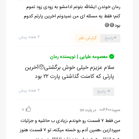
رمان خوندن ایشالله بتونم ادامشو به زودی زود تموم
کنم؛ فقط یه مسئله ای من نمیدونم اخرین پارتم کدوم
بود😅😅
۴ هفته پیش
پاسخ
گزارش نظر
معصومه علیایی | نویسنده رمان
سلام عزیزم خیلی خوش برگشتی🥺آخرین
پارتی که کامنت گذاشتی پارت ۲۲ بود
۴ هفته پیش
پاسخ
0
سپید۰۰۶۶۰۰
در پارت 112
من فقط ۷ قسمت رو خوندم ،زیادی ب حاشیه و جزئیات
میپردازین ،همین آدم رو خسته میکنه، تو ۷ قسمت هنوز