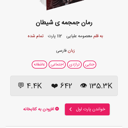
رمان جمجمه ی شیطان
به قلم
معصومه علیایی
112 پارت
تمام شده
زبان
فارسی
جنایی
تراژدی
اجتماعی
عاشقانه
4.4K 💬
❤️
642
135.3K 👁
خواندن پارت اول
افزودن به کتابخانه