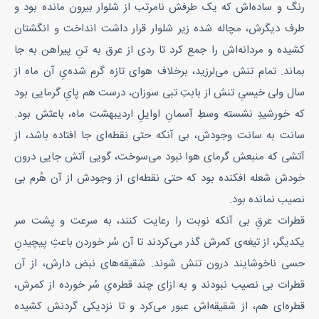
رنگ و ساده‌اش که یک طرفش نامرتب از شلوار بیرون مانده بود و
طرف دیگرش، مچاله شده زیر شلوار قرار داشت انداخت و انگشتان
کشیده و مردانه‌اش را جمع کرد تا ردی از عرق به تنِ پیراهن به جا
بماند. تمام تنش می‌لرزید، برخلاف هوای تازه گرمِ شده‌یِ آن ماه از
سال ولی خیسیِ تنش از بابتِ تبی سوزان، درست هم پایِ گرمایی بود
که خورشیدِ نشسته وسطِ آسمانِ اوایلِ اردیبهشت ماه، باعثش بود.
سانت به سانت وجودش، بی آنکه حتی نقطه‌ای جا افتاده باشد، از
آتشی که منبعش گرمای هوا نبود می‌سوخت، گویی آتش جایی درون
خودش شعله افکنده بود که حتی نقطه‌ای از وجودش از آن هُرم بی
نصیب نمانده بود.
قطرات عرقِ بی آنکه نوبت را رعایت کنند، به سرعت و پشت سر
یکدیگر، از تیغه‌ی کمرش گذر می‌کردند تا آن سُر خوردن باعثِ پیچیدنِ
حسی ناخوشایند درون تنش شوند. شقیقه‌های نبض دارش، از آن
قطرات بی نصیب نبودند و به ازای چند قطره‌یِ سُر خورده از کمرش،
قطره‌ای هم، از شقیقه‌اش عبور می‌کرد و تا نزدیکی گردنش کشیده