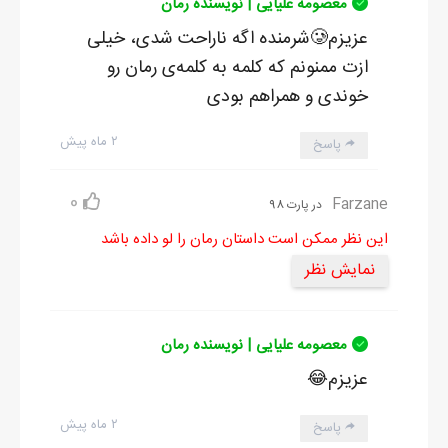
معصومه علیایی | نویسنده رمان
عزیزم🥲شرمنده اگه ناراحت شدی، خیلی
ازت ممنونم که کلمه به کلمه‌ی رمان رو
خوندی و همراهم بودی
۲ ماه پیش
پاسخ
0
Farzane
در پارت 98
این نظر ممکن است داستان رمان را لو داده باشد
نمایش نظر
معصومه علیایی | نویسنده رمان
عزیزم😂
۲ ماه پیش
پاسخ