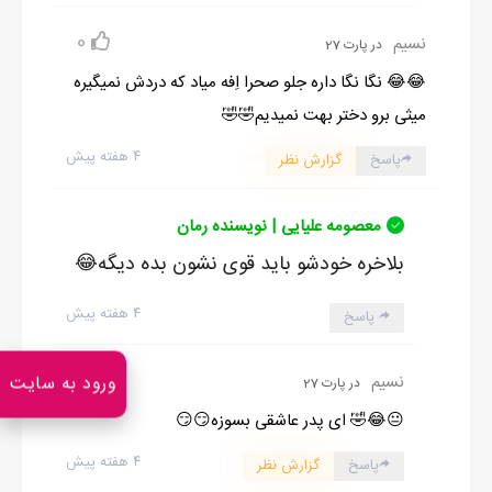
0
نسیم
در پارت 27
😂😂 نگا نگا داره جلو صحرا اِفه میاد که دردش نمیگیره
میثی برو دختر بهت نمیدیم🤣🤣
۴ هفته پیش
پاسخ
گزارش نظر
معصومه علیایی | نویسنده رمان
بلاخره خودشو باید قوی نشون بده دیگه😂
۴ هفته پیش
پاسخ
0
نسیم
ورود به سایت
در پارت 27
😐😂🤣 ای پدر عاشقی بسوزه😏😏
۴ هفته پیش
پاسخ
گزارش نظر