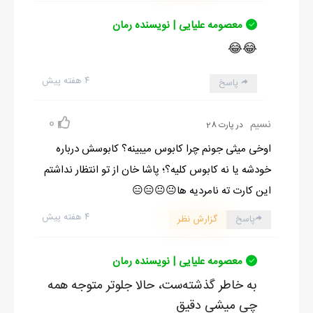
معصومه علیایی | نویسنده رمان
😂😂
۴ هفته پیش
پاسخ
0
نسیم
در پارت 28
اوخی میثی جونم چرا کابوس میبینه؟ کابوسش درباره
خودشه یا نه کابوس کلیه؟؛ پاشا خان از تو انتظار نداشتم
این کارت ته نامردیه ها😐😐😑😑
۴ هفته پیش
پاسخ
گزارش نظر
معصومه علیایی | نویسنده رمان
به خاطر گذشته‌ست، حالا جلوتر متوجه همه
چی میشی دقیق