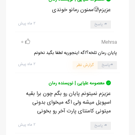
عزیزم🥲ممنون رمانو خوندی
۲ ماه پیش
پاسخ
0
Mehrsa
پایان رمان تلخه؟اگه اینجوریه لطفا بگید نخونم
۲ ماه پیش
پاسخ
گزارش نظر
معصومه علیایی | نویسنده رمان
عزیزم نمیتونم پایان رو بگم چون برا بقیه
اسپویل میشه ولی اگه میخوای بدونی
میتونی کامنتای پارت آخر رو بخونی
۲ ماه پیش
پاسخ