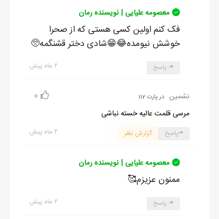
معصومه علیایی | نویسنده رمان
فک کنم اولین کسی هستی که از صحرا
خوشش نیومده😂😁شادی دختر قشنگمه🥺
۲ ماه پیش
پاسخ
0
نشمین
در پارت 112
مرسی قلمت عالیه خسته نباشی
۲ ماه پیش
پاسخ
گزارش نظر
معصومه علیایی | نویسنده رمان
ممنون عزیزم🥰
۲ ماه پیش
پاسخ