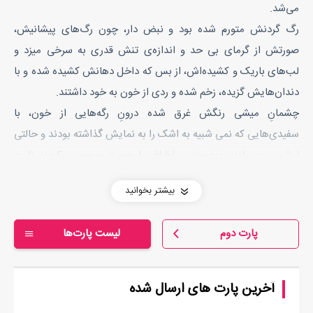
می‌شد.
رگ گردنش متورم شده بود و نبض دار، چون رگ‌های پیشانیش،
صورتش از گرمای بی حد و اندازه‌ی تنش قدری به سرخی میزد و
لب‌های باریک و کشیده‌اش، از بس که داخل دهانش کشیده شده و با
دندان‌هایش گزیده، زخم شده و ردی از خون به خود داشتند.
چشمانِ میشی رنگش غرق شده درونِ رگه‌هایی از خون، با
سفیدی‌هایی که نمی شبیه به اشک را به نمایش گذاشته بودند و حالتی
لرزان و به مانند دودو زدن، اطراف را جست و جو می‌کردند تا به
چهره‌ای آشنا برسند. به چهره‌ای که همان دیدنش چون درمان شدنِ
بیشتر بخوانید
حالش بود.
بی تاب و بی قرار، در پیِ یافتنِ ناجی‌اش بود و ناخن‌های کوتاهش، با
پارت دوم
لیست پارت‌ها
هر بار نزدیک شدن به دهانش، کوتاه‌تر از قبل می‌شدند. دقایق از بر هم
می‌گذشتند ولی گویی ناجی قصد آمدن نداشت، قصد نداشت با
رسیدنش قرارِ آن بی قرار شده شود.
آخرین پارت های ارسال شده
نگاهش هنوز هم، با هر بار سُر خوردن کوتاه کف کفش‌هایِ مشکی