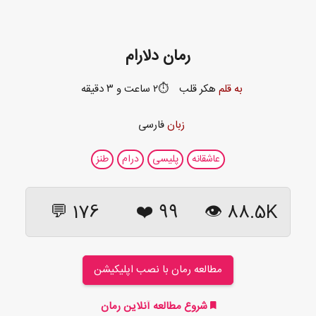
رمان دلارام
به قلم
هکر قلب
⏱️۲ ساعت و ۳ دقیقه
زبان
فارسی
عاشقانه
پلیسی
درام
طنز
176 💬
❤️
99
88.5K 👁
مطالعه رمان با نصب اپلیکیشن
شروع مطالعه آنلاین رمان