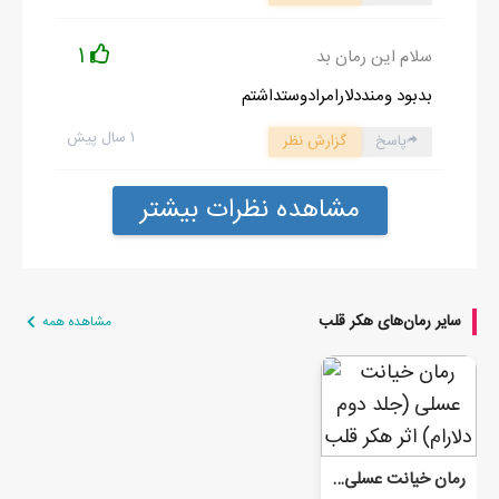
1
سلام این رمان بد
بدبود ومنددلارامرادوستداشتم
۱ سال پیش
پاسخ
گزارش نظر
مشاهده نظرات بیشتر
سایر رمان‌های هکر قلب
مشاهده همه
رمان خیانت عسلی (جلد دوم دلارام)