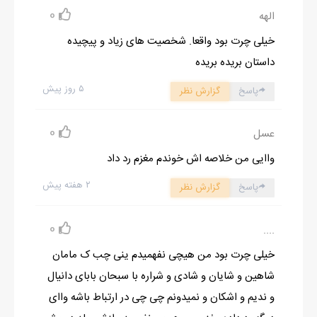
-شاهین جان، می‌شه بحث رو تموم کنید؟ شراره خانم، شما هم برین
0
الهه
یه سوپ بیارین.
خیلی چرت بود واقعا. شخصیت های زیاد و پیچیده
من خواستم حرفی بزنم که شاهین گفت:
داستان بریده بریده
-بهترین دلارام خانم؟
۵ روز پیش
پاسخ
گزارش نظر
گفتم:
-مرسی.
0
عسل
پسره که هنوز اسمش رو نمی‌دونم، گفت:
واایی من خلاصه اش خوندم مغزم رد داد
-اسمت دلارامه؟
من با خجالت گفتم:
۲ هفته پیش
پاسخ
گزارش نظر
-بله.
پسره باز چشماش غمگین شد، اما نمی‌دونم چرا. در باز شد و شراره با
0
....
یه سینی وارد شد. شاهین از دستش گرفت و گفت:
خیلی چرت بود من هیچی نفهمیدم ینی چب ک مامان
-برو بیرون شراره.
شاهین و شایان و شادی و شراره با سبحان بابای دانیال
و رو به پسر دومی کرد و گفت:
و ندیم و اشکان و نمیدونم چی چی در ارتباط باشه واای
-نوید، من برم تکلیفم رو با شراره روشن کنم.