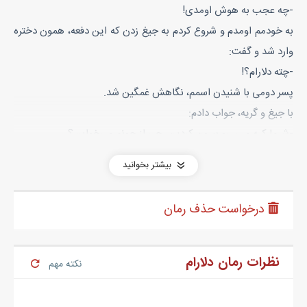
-چه عجب به هوش اومدی!
به خودمم اومدم و شروع کردم به جیغ زدن که این دفعه، همون دختره
وارد شد و گفت:
-چته دلارام؟!
پسر دومی با شنیدن اسمم، نگاهش غمگین شد.
با جیغ و گریه، جواب دادم:
-شـما کـه مـن رو بیرون کردین. چی از جونم می‌خواین؟
هق هقم بود که امونم رو بریده بود.
بیشتر بخوانید
پسر اولی هم گفت:
-شراره، تو بیرونش کردی؟ مگه من نگفتم که این دختره تا زمانی که
درخواست حذف رمان
خوب نشده، مهمون ماست و اینجا می‌مونه؟ هــان؟
هان رو با داد گفت که منم صدام قطع شد.
دختره که فهمیدم اسمش شراره بود، با گریه گفت:
نظرات رمان دلارام
نکته مهم
-داداش، من بیرونش نکردم. خودش بیرون رفت.
پسر دومی هم گفت: