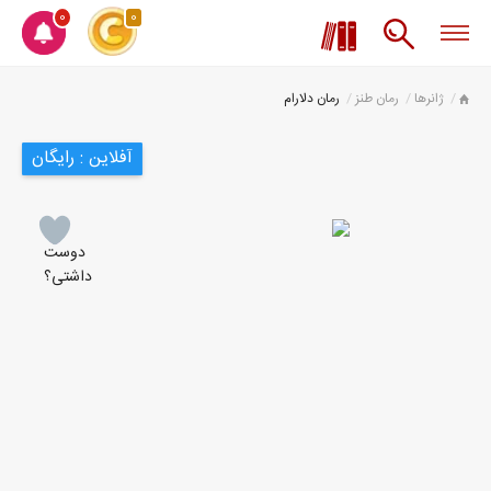
0
0
ژانرها
رمان طنز
رمان دلارام
آفلاین : رایگان
دوست
داشتی؟