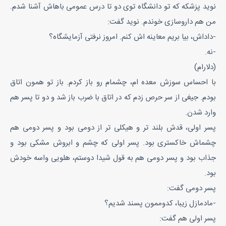
نوید پزشکه که تو دانشگاه توی دو تا درس عمومی باهاش آشنا شدم.
من هم داروسازی خوندم. نوید گفت:
-داداش، بیا بریم معاینه اش کنم. امروز نرفتی آزمایشگاه؟
-نه.
(دلارام)
با احساس سوزش معده ام، چشمام رو باز کردم. باز تو همون اتاق
بودم. جیغی از سر حرص زدم که در اتاق با ضرب باز شد و دو تا پسر هم
وارد شدن.
پسر اولی، قدش بلند تر و هیکلی تر از دومی بود و پسر دومی هم
چشماش خاکستری بود. پسر اولی که چشم و ابروش مشکی بود و
جذاب بود و پسر دومی هم به قول شیدا دوستم، هلویی واسه خودش
بود.
پسر دومی گفت:
-مادمازل زیبا، کدوممون پسند شدیم؟
پسر اولی هم گفت: